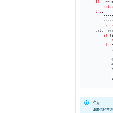
if
 n == m
rais
try
:

        conn
        conn
brea
    catch err
if
 (
else
:
            
            
            
注意
如果你经常