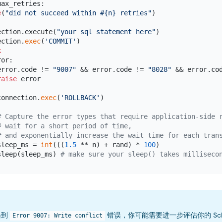
ax_retries:

e
(
"did not succeed within #{n} retries"
)

ection.execute(
"your sql statement here"
)

ection.
exec
(
'COMMIT'
)

k
or:

error.code != 
"9007"
 && error.code != 
"8028"
 && error.co
raise
 error



connection.
exec
(
'ROLLBACK'
)

# Capture the error types that require application-side 
# wait for a short period of time,
# and exponentially increase the wait time for each tran
sleep_ms = 
int
(((
1.5
 ** n) + rand) * 
100
)

sleep(sleep_ms) 
# make sure your sleep() takes milliseco
遇到
错误，你可能需要进一步评估你的 Sch
Error 9007: Write conflict