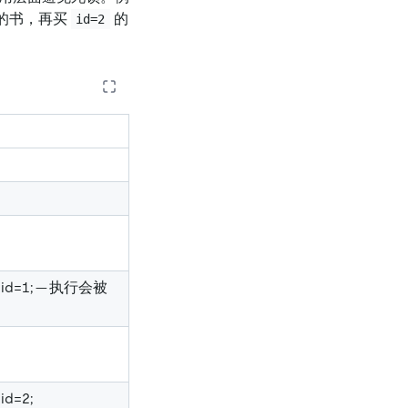
的书，再买
的
id=2
 id=1; -- 执行会被
id=2;