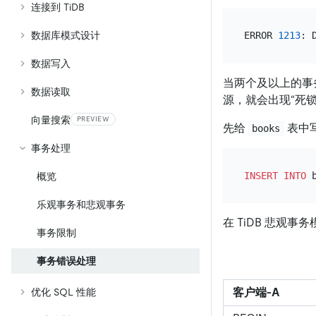
连接到 TiDB
数据库模式设计
ERROR 
1213
: 
数据写入
当两个及以上的事
数据读取
源，就会出现“死
向量搜索
PREVIEW
先给
表中写
books
事务处理
INSERT INTO
 
概览
乐观事务和悲观事务
在 TiDB 悲观
事务限制
事务错误处理
客户端-A
优化 SQL 性能