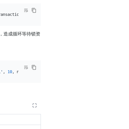
，造成循环等待锁资
1'
, 
10
, now()), (
2
, 
'book-2'
, 
10