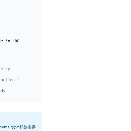
de != 
"8002"
 && error.code != 
"8022"
):

retry,
saction failure
nds
ema 设计和数据存