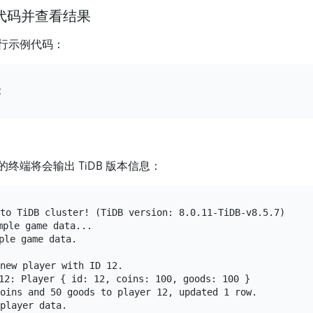
行代码并查看结果
行示例代码：
终端将会输出 TiDB 版本信息：
to TiDB cluster! (TiDB version: 8.0.11-TiDB-v8.5.7)

ple game data...

le game data.

new player with ID 12.

 12: Player { id: 12, coins: 100, goods: 100 }

oins and 50 goods to player 12, updated 1 row.
