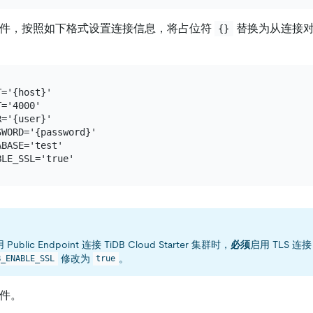
件，按照如下格式设置连接信息，将占位符
替换为从连接对
{}
='{host}'

='4000'

='{user}'

WORD='{password}'

BASE='test'

ublic Endpoint 连接 TiDB Cloud Starter 集群时，
必须
启用 TLS 连
修改为
。
B_ENABLE_SSL
true
件。