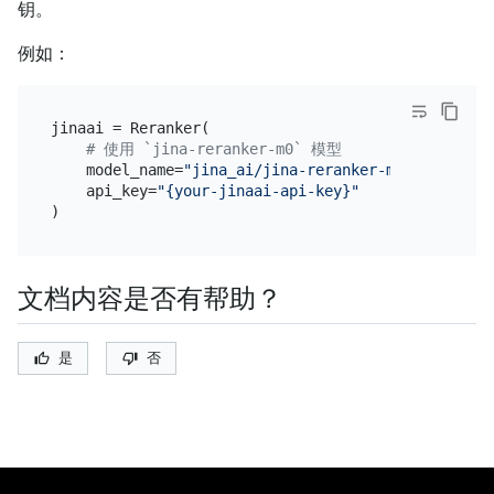
钥。
例如：
jinaai = Reranker(

# 使用 `jina-reranker-m0` 模型
    model_name=
"jina_ai/jina-reranker-m0"
,

    api_key=
"{your-jinaai-api-key}"
文档内容是否有帮助？
是
否