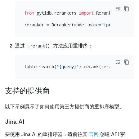
from
 pytidb.rerankers 
import
 Reranker

reranker = Reranker(model_name=
"{provider}/{mo
通过
方法应用重排序：
.rerank()
table.search(
"{query}"
).rerank(reranker, 
"{fie
支持的提供商
以下示例展示了如何使用第三方提供商的重排序模型。
Jina AI
要使用 Jina AI 的重排序器，请前往其
官网
创建 API 密