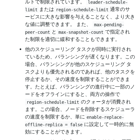
ルトで制限されています。
leader-schedule-
または
通常のサ
limit
region-schedule-limit
ービスに大きな影響を与えることなく、より大き
な値に調整できます。 また、
max-pending-
と
で指定され
peer-count
max-snapshot-count
た制限を適切に緩和することもできます。
他のスケジューリング タスクが同時に実行され
ているため、バランシングが遅くなります。この
場合、バランシングが他のスケジューリング タ
スクよりも優先されるのであれば、他のタスクを
停止するか、その速度を制限することができま
す。たとえば、バランシングの進行中に一部のノ
ードをオフラインにすると、両方の操作で
のクォータが消費され
region-schedule-limit
ます。この場合、ノードを削除するスケジューラ
の速度を制限するか、単に
enable-replace-
に設定して一時的に無
offline-replica = false
効にすることができます。