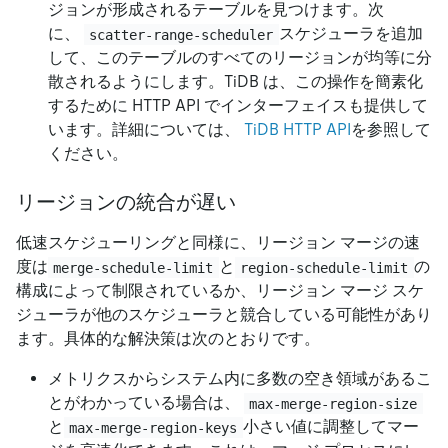
ジョンが形成されるテーブルを見つけます。次
に、
スケジューラを追加
scatter-range-scheduler
して、このテーブルのすべてのリージョンが均等に分
散されるようにします。TiDB は、この操作を簡素化
するために HTTP API でインターフェイスも提供して
います。詳細については、
TiDB HTTP API
を参照して
ください。
リージョンの統合が遅い
低速スケジューリングと同様に、リージョン マージの速
度は
と
の
merge-schedule-limit
region-schedule-limit
構成によって制限されているか、リージョン マージ スケ
ジューラが他のスケジューラと競合している可能性があり
ます。具体的な解決策は次のとおりです。
メトリクスからシステム内に多数の空き領域があるこ
とがわかっている場合は、
max-merge-region-size
と
小さい値に調整してマー
max-merge-region-keys