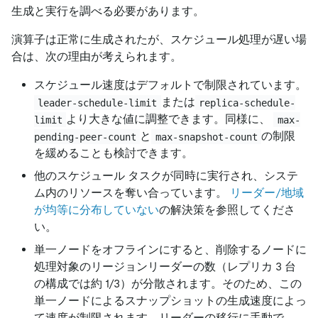
生成と実行を調べる必要があります。
演算子は正常に生成されたが、スケジュール処理が遅い場
合は、次の理由が考えられます。
スケジュール速度はデフォルトで制限されています。
または
leader-schedule-limit
replica-schedule-
より大きな値に調整できます。同様に、
limit
max-
と
の制限
pending-peer-count
max-snapshot-count
を緩めることも検討できます。
他のスケジュール タスクが同時に実行され、システ
ム内のリソースを奪い合っています。
リーダー/地域
が均等に分布していない
の解決策を参照してくださ
い。
単一ノードをオフラインにすると、削除するノードに
処理対象のリージョンリーダーの数（レプリカ 3 台
の構成では約 1/3）が分散されます。そのため、この
単一ノードによるスナップショットの生成速度によっ
て速度が制限されます。リーダーの移行に手動で