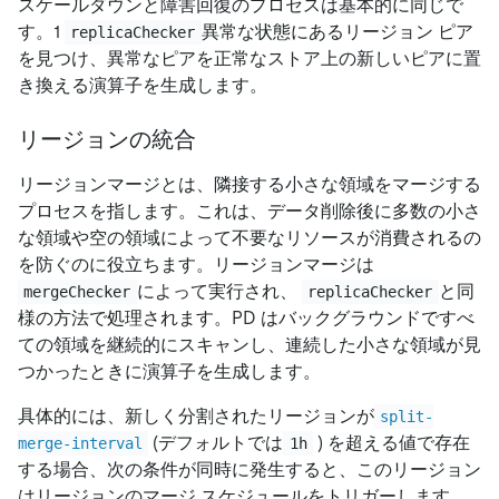
スケールダウンと障害回復のプロセスは基本的に同じで
す。1
異常な状態にあるリージョン ピア
replicaChecker
を見つけ、異常なピアを正常なストア上の新しいピアに置
き換える演算子を生成します。
リージョンの統合
リージョンマージとは、隣接する小さな領域をマージする
プロセスを指します。これは、データ削除後に多数の小さ
な領域や空の領域によって不要なリソースが消費されるの
を防ぐのに役立ちます。リージョンマージは
によって実行され、
と同
mergeChecker
replicaChecker
様の方法で処理されます。PD はバックグラウンドですべ
ての領域を継続的にスキャンし、連続した小さな領域が見
つかったときに演算子を生成します。
具体的には、新しく分割されたリージョンが
split-
(デフォルトでは
) を超える値で存在
merge-interval
1h
する場合、次の条件が同時に発生すると、このリージョン
はリージョンのマージ スケジュールをトリガーします。