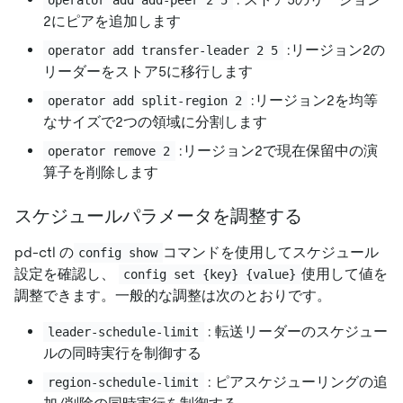
operator add add-peer 2 5
2にピアを追加します
:リージョン2の
operator add transfer-leader 2 5
リーダーをストア5に移行します
:リージョン2を均等
operator add split-region 2
なサイズで2つの領域に分割します
:リージョン2で現在保留中の演
operator remove 2
算子を削除します
スケジュールパラメータを調整する
pd-ctl の
コマンドを使用してスケジュール
config show
設定を確認し、
使用して値を
config set {key} {value}
調整できます。一般的な調整は次のとおりです。
: 転送リーダーのスケジュー
leader-schedule-limit
ルの同時実行を制御する
: ピアスケジューリングの追
region-schedule-limit