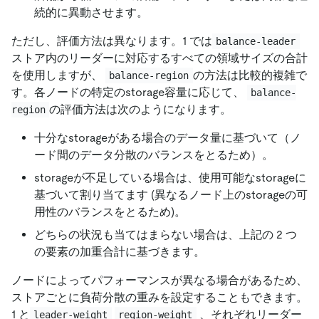
続的に異動させます。
ただし、評価方法は異なります。1 では
balance-leader
ストア内のリーダーに対応するすべての領域サイズの合計
を使用しますが、
の方法は比較的複雑で
balance-region
す。各ノードの特定のstorage容量に応じて、
balance-
の評価方法は次のようになります。
region
十分なstorageがある場合のデータ量に基づいて（ノ
ード間のデータ分散のバランスをとるため）。
storageが不足している場合は、使用可能なstorageに
基づいて割り当てます (異なるノード上のstorageの可
用性のバランスをとるため)。
どちらの状況も当てはまらない場合は、上記の 2 つ
の要素の加重合計に基づきます。
ノードによってパフォーマンスが異なる場合があるため、
ストアごとに負荷分散の重みを設定することもできます。
1 と
、それぞれリーダー
leader-weight
region-weight