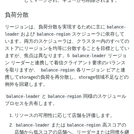
してマークされ、キューから削除されます。
負荷分散
リージョンは、負荷分散を実現するために主に
balance-
および
スケジューラに依存して
leader
balance-region
います。両方のスケジューラは、クラスター内のすべての
ストアにリージョンを均等に分散することを目標としてい
ますが、焦点は異なります。5
リージョ
balance-leader
ン リーダーと連携して着信クライアント要求のバランス
を取りますが、
各リージョン ピアと連
balance-region
携してstorageの負荷を再分散し、storage領域不足などの
例外を回避します。
と
同様のスケジュール
balance-leader
balance-region
プロセスを共有します。
リソースの可用性に応じて店舗を評価します。
または
高スコアの
balance-leader
balance-region
店舗から低スコアの店舗へ、リーダーまたは同僚を継