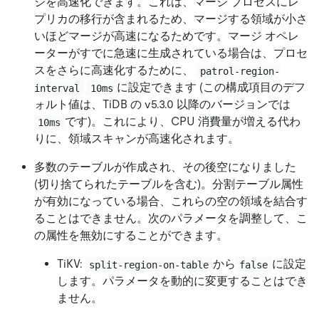
ジを高速化できます。これは、マージ プロセスにレ
プリカの移行が含まれるため、マージする領域が小さ
いほどマージが高速になるためです。マージ オペレ
ーターがすでに急速に生成されている場合は、プロセ
スをさらに高速化するために、
patrol-region-
に設定できます (この構成項目のデフ
interval
10ms
ォルト値は、TiDB の v5.3.0 以降のバージョンでは
です)。これにより、CPU 消費量が増える代わ
10ms
りに、領域スキャンが高速化されます。
多数のテーブルが作成され、その後空になりました
(切り捨てられたテーブルを含む)。分割テーブル属性
が有効になっている場合、これらの空の領域を結合す
ることはできません。次のパラメータを調整して、こ
の属性を無効にすることができます。
TiKV:
から
に設定
split-region-on-table
false
します。パラメータを動的に変更することはでき
ません。