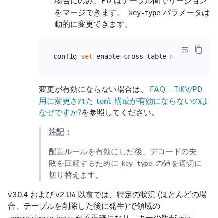
場合にのみ、PD はテーブル間でリージョン
をマージできます。
パラメータは
key-type
動的に変更できます。
config 
set
 enable-cross-table-merge 
true
変更が有効にならない場合は、
FAQ - TiKV/PD
用に変更された
構成が有効にならないのは
toml
なぜですか?
を参照してください。
注記：
配置ルールを有効にした後、デコードの失
敗を回避するために
の値を適切に
key-type
切り替えます。
v3.0.4 および v2.1.16 以前では、特定の状況 (ほとんどの場
合、テーブルを削除した後に発生) で領域の
が不正確になり、キーの数が
approximate_keys
max-