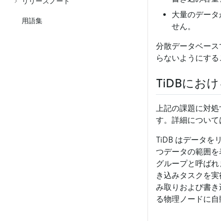
リリースノート
大量のデータ
用語集
せん。
分散データベース
らないようにする
TiDBにお
上記の課題に対処
す。詳細について
TiDB はデータ
つデータの範囲を
グループと呼ばれま
き込みタスクを実行し
み取りおよび書き込
る物理ノードに自