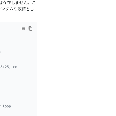
は存在しません。こ
ランダムな数値とし
0
65+25, converted to a character, A-Z
y loop
 