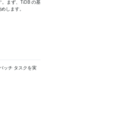
。まず、TiDB の基
勧めします。
バッチ タスクを実