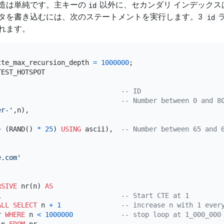
造は単純です。主キーの
以外に、セカンダリ インデックス
id
タを書き込むには、次のステートメントを実行します。3
id
れます。
cte_max_recursion_depth 
=
1000000
                               
-- ID
                               
-- Number between 0 and 8
er-'
,n),

+
 (RAND() 
*
25
) 
USING
 ascii),  
-- Number between 65 and 


e.com'
RSIVE
 nr(n) 
AS
1
-- Start CTE at 1
ALL
SELECT
 n 
+
1
-- increase n with 1 ever
r 
WHERE
 n 
<
1000000
-- stop loop at 1_000_000
 n 
FROM
 nr
