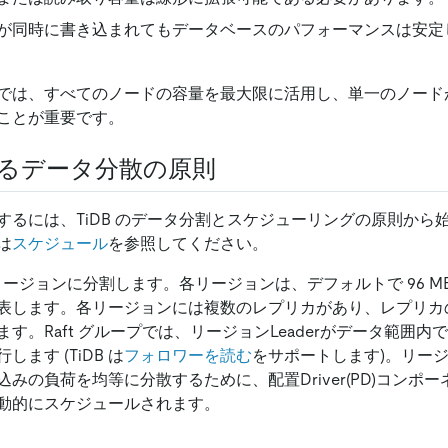
が同時に書き込まれてもデータベースのパフォーマンスは安定
では、すべてのノードの容量を最大限に活用し、単一のノード
ことが重要です。
けるデータ分散の原則
するには、TiDB のデータ分割とスケジューリングの原則から
は
スケジュール
を参照してください。
をリージョンに分割します。各リージョンは、デフォルトで 96 M
表します。各リージョンには複数のレプリカがあり、レプリカの
す。Raft グループでは、リージョンLeaderがデータ範囲
ます (TiDB は
フォロワーを読む
をサポートします)。リージョ
みの負荷を均等に分散するために、配置Driver(PD)コンポ
動的にスケジュールされます。