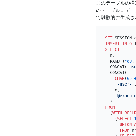
このテーブルの構
のテーブルにデー
て離散的に生成さ
SET
 SESSION 
INSERT INTO
SELECT
  n,        
  RAND()
*
80
,
  CONCAT(
'us
  CONCAT(

CHAR
(
65
'-user-'
,
    n,

'@exampl
FROM
  (
WITH
RECU
    (
SELECT
UNION
FROM
 n
    ) 
SELECT