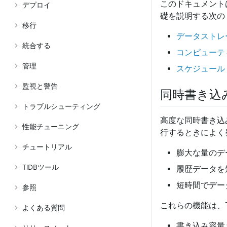
このドキュメントは
デプロイ
礎を説明する次の 
移行
データストレ
統合する
コンピューテ
管理
スケジュール
監視と警告
同時書き込
トラブルシューティング
高度な同時書き込
性能チューニング
行するときによく
チュートリアル
膨大な量のデ
TiDBツール
履歴データを
短時間でデー
参照
これらの機能は、T
よくある質問
書き込み容量