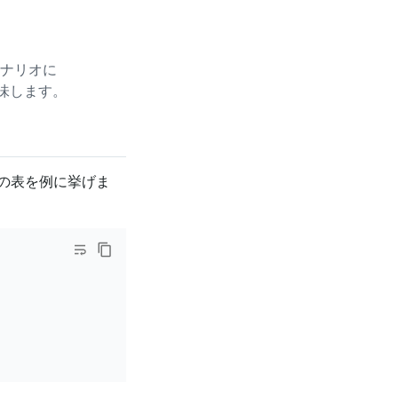
ナリオに
味します。
の表を例に挙げま