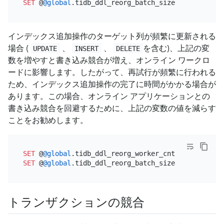
SET
 @
@global
.tidb_ddl_reorg_batch_size 
=
4096
インデックス追加操作のターゲット列が頻繁に更新される
場合 (
、
、
を含む)、上記の変
UPDATE
INSERT
DELETE
数を増やすと書き込み競合が増え、オンライン ワークロ
ードに影響します。したがって、再試行が頻繁に行われる
ため、インデックス追加操作の完了に時間がかかる場合が
あります。この場合、オンライン アプリケーションとの
書き込み競合を回避するために、上記の変数の値を減らす
ことをお勧めします。
SET
 @
@global
.tidb_ddl_reorg_worker_cnt 
=
4
SET
 @
@global
.tidb_ddl_reorg_batch_size 
=
128
トランザクションの競合