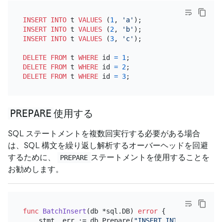
INSERT INTO
 t 
VALUES
 (
1
, 
'a'
INSERT INTO
 t 
VALUES
 (
2
, 
'b'
INSERT INTO
 t 
VALUES
 (
3
, 
'c'
);

DELETE
FROM
 t 
WHERE
 id 
=
1
DELETE
FROM
 t 
WHERE
 id 
=
2
DELETE
FROM
 t 
WHERE
 id 
=
3
PREPARE
使用する
SQL ステートメントを複数回実行する必要がある場合
は、SQL 構文を繰り返し解析するオーバーヘッドを回避
するために、
ステートメントを使用することを
PREPARE
お勧めします。
func
BatchInsert
(db *sql.DB)
error
 {

    stmt, err := db.Prepare(
"INSERT INTO t (id) VA