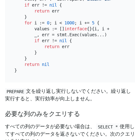
if
 err != 
nil
 {

return
 err

    }

for
 i := 
0
; i < 
1000
; i += 
5
 {

        values := []
interface
{}{i, i + 
1
, i + 
2
, i
        _, err = stmt.Exec(values...)

if
 err != 
nil
 {

return
 err

        }

    }

return
nil
文を繰り返し実行しないでください。繰り返し
PREPARE
実行すると、実行効率が向上しません。
必要な列のみをクエリする
すべての列のデータが必要ない場合は、
使用し
SELECT *
てすべての列のデータを返さないでください。次のクエリ