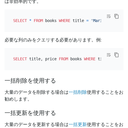
は非効率的です。
SELECT
*
FROM
 books 
WHERE
 title 
=
'Marian Yost'
必要な列のみをクエリする必要があります。例:
SELECT
 title, price 
FROM
 books 
WHERE
 title 
=
'Mari
一括削除を使用する
大量のデータを削除する場合は
一括削除
使用することをお
勧めします。
一括更新を使用する
大量のデータを更新する場合は
一括更新
使用することをお