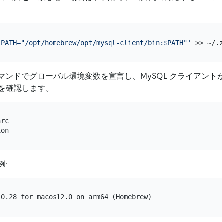
。
 PATH="/opt/homebrew/opt/mysql-client/bin:$PATH"'
マンドでグローバル環境変数を宣言し、MySQL クライアント
を確認します。
rc

例: