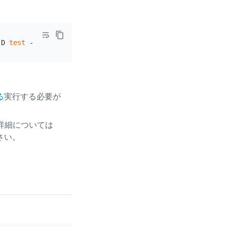
-D 
test
る
実行する必要が
は、詳細については
さい。