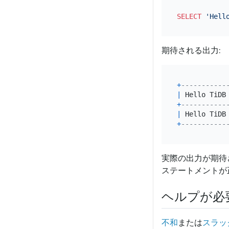
SELECT
'Hell
期待される出力:
+
-----------
|
 Hello TiDB
+
-----------
|
 Hello TiDB
+
-----------
実際の出力が期待さ
ステートメントが
ヘルプが必
不和
または
スラッ