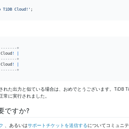
o TiDB Cloud!'
--------+
 Cloud
!
|
--------+
 Cloud
!
|
--------+
れた出力と似ている場合は、おめでとうございます。TiDB TiDB 
正常に実行されました。
要ですか?
ク
、あるいは
サポートチケットを送信する
についてコミュニテ