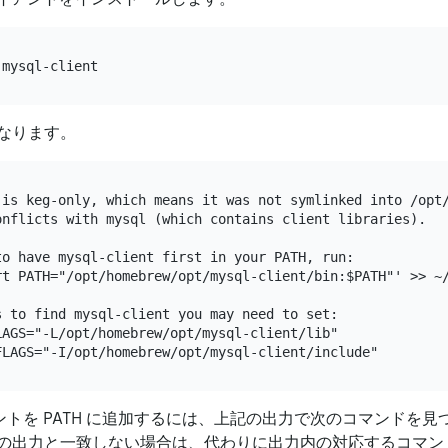
なります。
 is keg-only, which means it was not symlinked into /opt/
onflicts with mysql (which contains client libraries).

o have mysql-client first in your PATH, run:

rt PATH="/opt/homebrew/opt/mysql-client/bin:$PATH"' >> ~/
 to find mysql-client you may need to set:

AGS="-L/opt/homebrew/opt/mysql-client/lib"

アントを PATH に追加するには、上記の出力で次のコマンドを見
の出力と一致しない場合は、代わりに出力内の対応するコマン