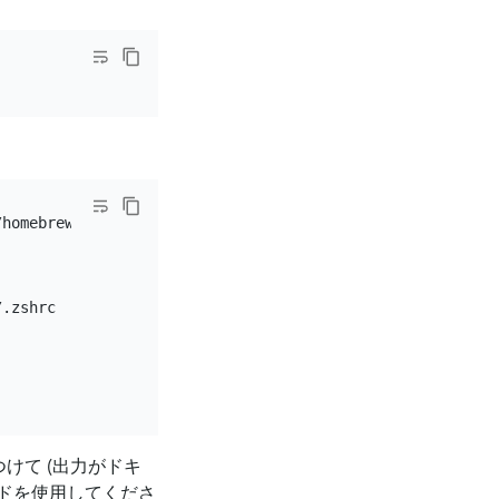
homebrew,

.zshrc

つけて (出力がドキ
ドを使用してくださ