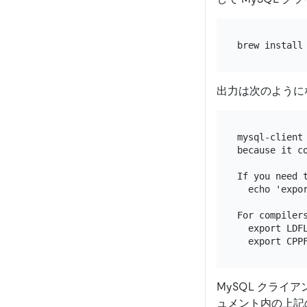
出力は次のように
mysql-client
because it c
If you need t
  echo 'expo
For compilers
  export LDFL
MySQL クライ
ュメント内の上記