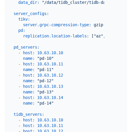
data_dir:
"/data/tidb_cluster/tidb-data"
server_configs:
tikv:
server.grpc-compression-type:
gzip
pd:
replication.location-labels:
 [
"az"
,
"replicatio
pd_servers:
-
host:
10.63
.10
.10
name:
"pd-10"
-
host:
10.63
.10
.11
name:
"pd-11"
-
host:
10.63
.10
.12
name:
"pd-12"
-
host:
10.63
.10
.13
name:
"pd-13"
-
host:
10.63
.10
.14
name:
"pd-14"
tidb_servers:
-
host:
10.63
.10
.10
-
host:
10.63
.10
.11
-
host:
10.63
.10
.12