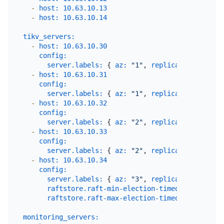
-
host:
10.63
.10
.13
-
host:
10.63
.10
.14
tikv_servers:
-
host:
10.63
.10
.30
config:
server.labels:
 { 
az:
"1"
, 
replication zone:
-
host:
10.63
.10
.31
config:
server.labels:
 { 
az:
"1"
, 
replication zone:
-
host:
10.63
.10
.32
config:
server.labels:
 { 
az:
"2"
, 
replication zone:
-
host:
10.63
.10
.33
config:
server.labels:
 { 
az:
"2"
, 
replication zone:
-
host:
10.63
.10
.34
config:
server.labels:
 { 
az:
"3"
, 
replication zone:
raftstore.raft-min-election-timeout-ticks:
5
raftstore.raft-max-election-timeout-ticks:
6
monitoring_servers: