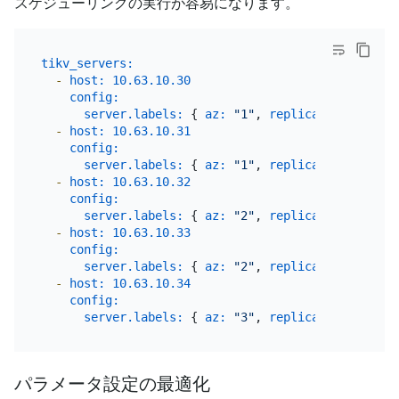
スケジューリングの実行が容易になります。
tikv_servers:
-
host:
10.63
.10
.30
config:
server.labels:
 { 
az:
"1"
, 
replication zone:
-
host:
10.63
.10
.31
config:
server.labels:
 { 
az:
"1"
, 
replication zone:
-
host:
10.63
.10
.32
config:
server.labels:
 { 
az:
"2"
, 
replication zone:
-
host:
10.63
.10
.33
config:
server.labels:
 { 
az:
"2"
, 
replication zone:
-
host:
10.63
.10
.34
config:
server.labels:
 { 
az:
"3"
, 
replication zone:
パラメータ設定の最適化