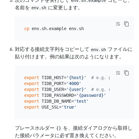
次のコマンドを実行して
コピーし、
env.sh.example
名前を
に変更します。
env.sh
cp
対応する接続文字列をコピーして
ファイルに
env.sh
貼り付けます。例の結果は次のようになります。
export
 TIDB_HOST=
'{host}'
# e.g. gateway01.ap
export
 TIDB_PORT=
'4000'
export
 TIDB_USER=
'{user}'
# e.g. xxxxxx.root
export
 TIDB_PASSWORD=
'{password}'
export
 TIDB_DB_NAME=
'test'
export
 USE_SSL=
'true'
プレースホルダー
を、接続ダイアログから取得し
{}
た接続パラメータに必ず置き換えてください。