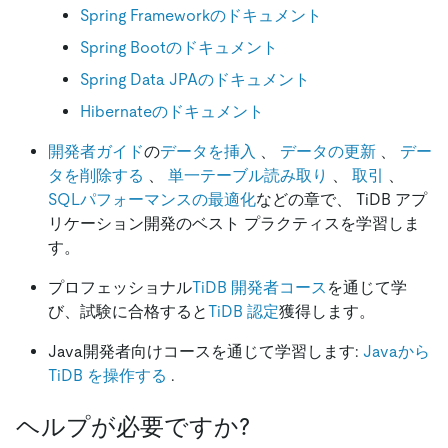
Spring Frameworkのドキュメント
Spring Bootのドキュメント
Spring Data JPAのドキュメント
Hibernateのドキュメント
開発者ガイド
の
データを挿入
、
データの更新
、
デー
タを削除する
、
単一テーブル読み取り
、
取引
、
SQLパフォーマンスの最適化
などの章で、 TiDB アプ
リケーション開発のベスト プラクティスを学習しま
す。
プロフェッショナル
TiDB 開発者コース
を通じて学
び、試験に合格すると
TiDB 認定
獲得します。
Java開発者向けコースを通じて学習します:
Javaから
TiDB を操作する
.
ヘルプが必要ですか?