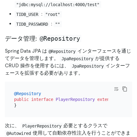
"jdbc:mysql://localhost:4000/test"
:
TIDB_USER
"root"
:
TIDB_PASSWORD
""
@Repository
データ管理:
Spring Data JPA は
インターフェースを通じ
@Repository
てデータを管理します。
が提供する
JpaRepository
CRUD 操作を使用するには、
インターフ
JpaRepository
ェースを拡張する必要があります。
@Repository
public
interface
PlayerRepository
extends
JpaRepos
次に、
必要とするクラスで
PlayerRepository
使用して自動依存性注入を行うことができま
@Autowired