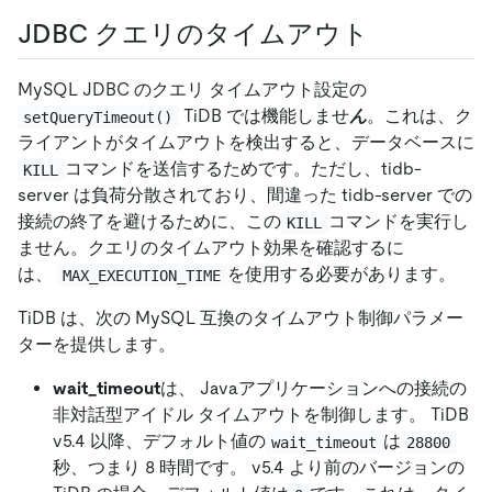
JDBC クエリのタイムアウト
MySQL JDBC のクエリ タイムアウト設定の
TiDB では機能しませ
ん
。これは、ク
setQueryTimeout()
ライアントがタイムアウトを検出すると、データベースに
コマンドを送信するためです。ただし、tidb-
KILL
server は負荷分散されており、間違った tidb-server での
接続の終了を避けるために、この
コマンドを実行し
KILL
ません。クエリのタイムアウト効果を確認するに
は、
を使用する必要があります。
MAX_EXECUTION_TIME
TiDB は、次の MySQL 互換のタイムアウト制御パラメー
ターを提供します。
wait_timeout
は、 Javaアプリケーションへの接続の
非対話型アイドル タイムアウトを制御します。 TiDB
v5.4 以降、デフォルト値の
は
wait_timeout
28800
秒、つまり 8 時間です。 v5.4 より前のバージョンの