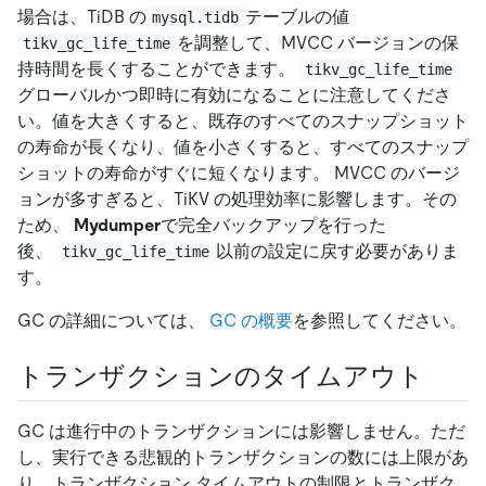
場合は、TiDB の
テーブルの値
mysql.tidb
を調整して、MVCC バージョンの保
tikv_gc_life_time
持時間を長くすることができます。
tikv_gc_life_time
グローバルかつ即時に有効になることに注意してくださ
い。値を大きくすると、既存のすべてのスナップショット
の寿命が長くなり、値を小さくすると、すべてのスナップ
ショットの寿命がすぐに短くなります。 MVCC のバージ
ョンが多すぎると、TiKV の処理効率に影響します。その
ため、
Mydumper
で完全バックアップを行った
後、
以前の設定に戻す必要がありま
tikv_gc_life_time
す。
GC の詳細については、
GC の概要
を参照してください。
トランザクションのタイムアウト
GC は進行中のトランザクションには影響しません。ただ
し、実行できる悲観的トランザクションの数には上限があ
り、トランザクション タイムアウトの制限とトランザク