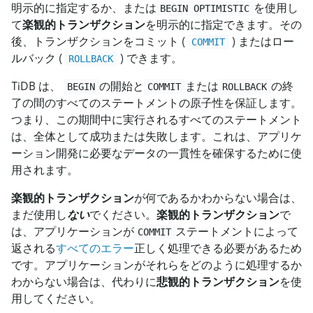
明示的に指定するか、または
を使用し
BEGIN OPTIMISTIC
て
楽観的トランザクション
を明示的に指定できます。その
後、トランザクションをコミット (
) またはロー
COMMIT
ルバック (
) できます。
ROLLBACK
TiDB は、
の開始と
または
の終
BEGIN
COMMIT
ROLLBACK
了の間のすべてのステートメントの原子性を保証します。
つまり、この期間中に実行されるすべてのステートメント
は、全体として成功または失敗します。これは、アプリケ
ーション開発に必要なデータの一貫性を確保するために使
用されます。
楽観的トランザクション
が何であるかわからない場合は、
まだ使用し
ない
でください。
楽観的トランザクション
で
は、アプリケーションが
ステートメントによって
COMMIT
返される
すべてのエラー
正しく処理できる必要があるため
です。アプリケーションがそれらをどのように処理するか
わからない場合は、代わりに
悲観的トランザクション
を使
用してください。