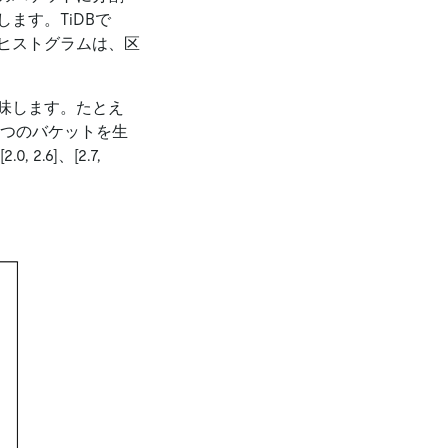
ます。TiDBで
ヒストグラムは、区
味します。たとえ
 に対して、4 つのバケットを生
[2.0, 2.6]
、
[2.7,