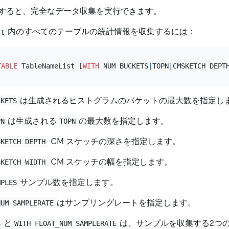
すると、完全なデータ収集を実行できます。
内のすべてのテーブルの統計情報を収集するには：
st
TABLE
 TableNameList [
WITH
 NUM BUCKETS
|
TOPN
|
CMSKETCH DEPT
は生成されるヒストグラムのバケットの最大数を指定し
CKETS
は生成される
の最大数を指定します。
PN
TOPN
CM スケッチの深さを指定します。
SKETCH DEPTH
CM スケッチの幅を指定します。
SKETCH WIDTH
サンプル数を指定します。
MPLES
はサンプリングレートを指定します。
NUM SAMPLERATE
と
は、サンプルを収集する2つ
S
WITH FLOAT_NUM SAMPLERATE