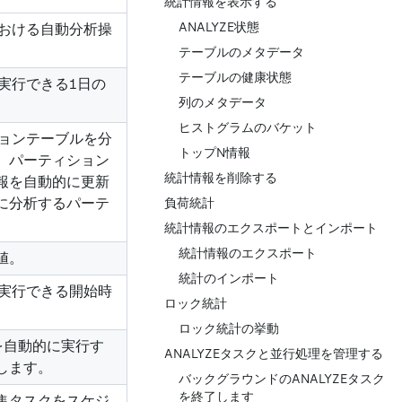
統計情報を表示する
ANALYZE状態
における自動分析操
テーブルのメタデータ
テーブルの健康状態
を実行できる1日の
列のメタデータ
ヒストグラムのバケット
ションテーブルを分
トップN情報
、パーティション
統計情報を削除する
報を自動的に更新
に分析するパーテ
負荷統計
統計情報のエクスポートとインポート
統計情報のエクスポート
値。
統計のインポート
を実行できる開始時
ロック統計
。
ロック統計の挙動
を自動的に実行す
ANALYZEタスクと並行処理を管理する
します。
バックグラウンドのANALYZEタスク
を終了します
集タスクをスケジ