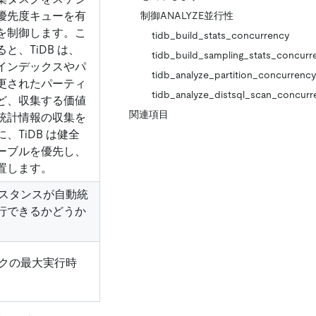
優先度キューを有
制御ANALYZE並行性
を制御します。こ
tidb_build_stats_concurrency
と、TiDB は、
tidb_build_sampling_stats_concurr
インデックスやパ
tidb_analyze_partition_concurrency
更されたパーティ
tidb_analyze_distsql_scan_concurr
ど、収集する価値
関連項目
統計情報の収集を
、TiDB は健全
ーブルを優先し、
置します。
ンスタンスが自動統
行できるかどうか
クの最大実行時
。