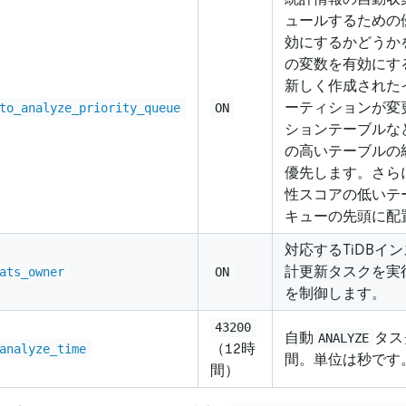
ュールするための
効にするかどうか
の変数を有効にする
新しく作成された
ーティションが変
to_analyze_priority_queue
ON
ションテーブルな
の高いテーブルの
優先します。さらに
性スコアの低いテ
キューの先頭に配
対応するTiDBイ
計更新タスクを実
ats_owner
ON
を制御します。
43200
自動
タス
ANALYZE
（12時
analyze_time
間。単位は秒です
間）