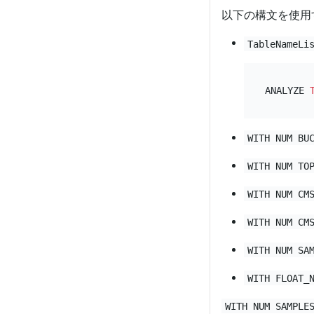
以下の構文を使用
TableNameLi
ANALYZE 
WITH NUM BU
WITH NUM TO
WITH NUM CM
WITH NUM CM
WITH NUM SA
WITH FLOAT_
WITH NUM SAMPLE