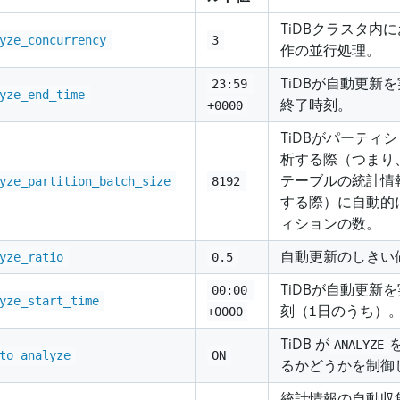
TiDBクラスタ内
yze_concurrency
3
作の並行処理。
TiDBが自動更新
23:59 
yze_end_time
終了時刻。
+0000
TiDBがパーティ
析する際（つまり
テーブルの統計情
yze_partition_batch_size
8192
する際）に自動的
ィションの数。
自動更新のしきい
yze_ratio
0.5
TiDBが自動更新
00:00 
yze_start_time
刻（1日のうち）
+0000
TiDB が
ANALYZE
to_analyze
ON
るかどうかを制御
統計情報の自動収