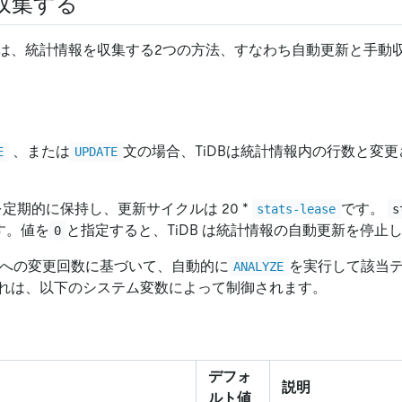
収集する
は、統計情報を収集する2つの方法、すなわち自動更新と手動
、または
文の場合、TiDBは統計情報内の行数と変
E
UPDATE
報を定期的に保持し、更新サイクルは 20 *
です。
stats-lease
s
す。値を
と指定すると、TiDB は統計情報の自動更新を停止
0
ブルへの変更回数に基づいて、自動的に
を実行して該当
ANALYZE
れは、以下のシステム変数によって制御されます。
デフォ
説明
ルト値