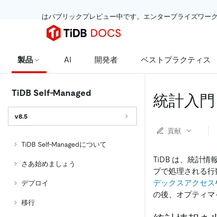
 はパブリックプレビュー中です。エンタープライズワー
製品
AI
開発者
ベストプラクティス
TiDB Self-Managed
統計入門
v8.5
貢献
TiDB Self-Managedについて
TiDB は、統計
さあ始めましょう
プで処理される行
デックスアクセス
デプロイ
の後、オプティマ
移行