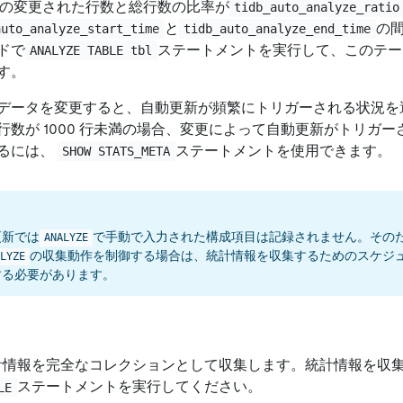
の変更された行数と総行数の比率が
tidb_auto_analyze_ratio
と
の間
auto_analyze_start_time
tidb_auto_analyze_end_time
ドで
ステートメントを実行して、このテー
ANALYZE TABLE tbl
す。
データを変更すると、自動更新が頻繁にトリガーされる状況を避
行数が 1000 行未満の場合、変更によって自動更新がトリガ
るには、
ステートメントを使用できます。
SHOW STATS_META
更新では
で手動で入力された構成項目は記録されません。その
ANALYZE
の収集動作を制御する場合は、統計情報を収集するためのスケジ
LYZE
する必要があります。
は統計情報を完全なコレクションとして収集します。統計情報を収
ステートメントを実行してください。
LE