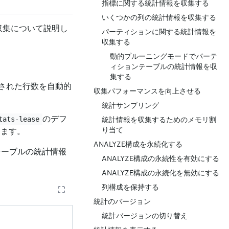
指標に関する統計情報を収集する
いくつかの列の統計情報を収集する
収集について説明し
パーティションに関する統計情報を
収集する
動的プルーニングモードでパーテ
ィションテーブルの統計情報を収
集する
更された行数を自動的
収集パフォーマンスを向上させる
統計サンプリング
のデフ
tats-lease
統計情報を収集するためのメモリ割
り当て
します。
ANALYZE構成を永続化する
テーブルの統計情報
ANALYZE構成の永続性を有効にする
ANALYZE構成の永続化を無効にする
列構成を保持する
統計のバージョン
統計バージョンの切り替え