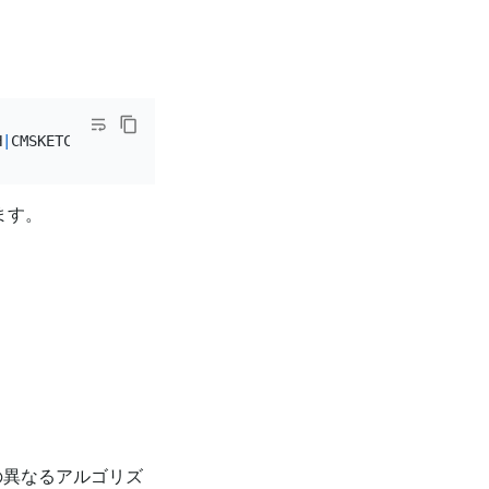
H
|
CMSKETCH WIDTH]
|
[
WITH
 NUM SAMPLES
|
WITH
ます。
の異なるアルゴリズ