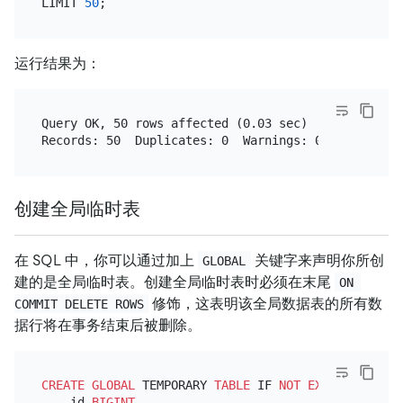
LIMIT 
50
运行结果为：
Query OK, 50 rows affected (0.03 sec)

创建全局临时表
在 SQL 中，你可以通过加上
关键字来声明你所创
GLOBAL
建的是全局临时表。创建全局临时表时必须在末尾
ON 
修饰，这表明该全局数据表的所有数
COMMIT DELETE ROWS
据行将在事务结束后被删除。
CREATE
GLOBAL
 TEMPORARY 
TABLE
 IF 
NOT
EXISTS
 top_50
    id 
BIGINT
,
