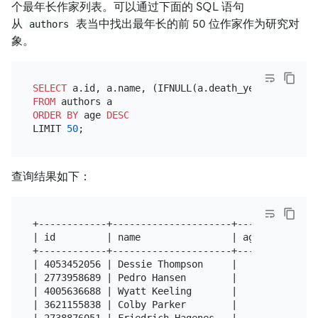
个最年长作家列表。可以通过下面的 SQL 语句
从
表当中找出最年长的前 50 位作家作为研究对
authors
象。
SELECT
 a.id, a.name, (IFNULL(a.death_year, 
YEAR
(NO
FROM
ORDER
BY
 age 
DESC
LIMIT 
50
查询结果如下：
+------------+---------------------+------+

| id         | name                | age  |

+------------+---------------------+------+

| 4053452056 | Dessie Thompson     |   80 |

| 2773958689 | Pedro Hansen        |   80 |

| 4005636688 | Wyatt Keeling       |   80 |

| 3621155838 | Colby Parker        |   80 |
