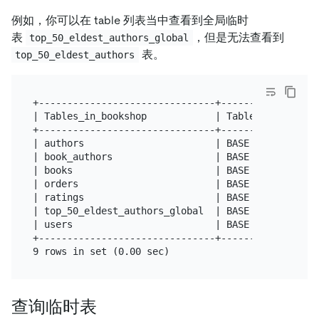
例如，你可以在 table 列表当中查看到全局临时
表
，但是无法查看到
top_50_eldest_authors_global
表。
top_50_eldest_authors
+-------------------------------+------------+

| Tables_in_bookshop            | Table_type |

+-------------------------------+------------+

| authors                       | BASE TABLE |

| book_authors                  | BASE TABLE |

| books                         | BASE TABLE |

| orders                        | BASE TABLE |

| ratings                       | BASE TABLE |

| top_50_eldest_authors_global  | BASE TABLE |

| users                         | BASE TABLE |

+-------------------------------+------------+

查询临时表