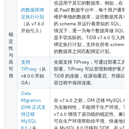
也适用于其它的数据库。例如，在 Sa
跨数据库绑
或 PaaS 数据平台中，每个用户通常
定执行计划
维护单独的数据库，这些数据库具有
（从 v7.6.0
的 schema 并运行着类似的 SQL。
开始引入）
情况下，逐一为每个数据库做 SQL 
稳
是不切实际的。TiDB v7.6.0 引入跨
定
绑定执行计划，支持在所有 schema
性
的数据库之间匹配绑定计划。
与
高
支持
全面支持 TiProxy，可通过部署工具
可
TiProxy
（从
部署。TiProxy 可以管理和维护客户
用
v8.0.0 开始
TiDB 的连接，在滚动重启、升级以
GA）
容过程中保持连接。
Data
Migration
在 v7.6.0 之前，DM 迁移 MySQL 8.
(DM) 正式支
为实验特性，不能用于生产环境。TiD
持迁移
v7.6.0 增强了该功能的稳定性、兼
MySQL
可在生产环境帮助你平滑、快速地将
8.0
（从
从 MySQL 8.0 迁移到 TiDB。在 v7.6