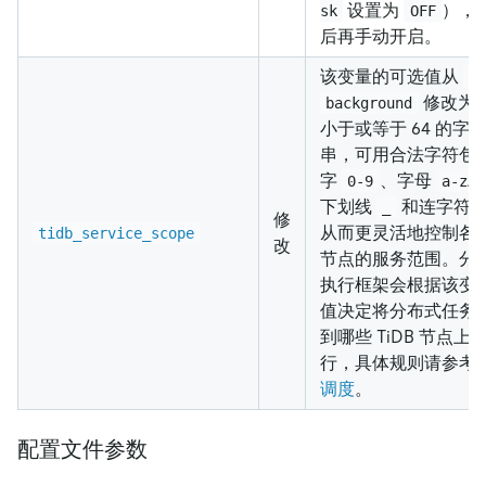
设置为
），
sk
OFF
后再手动开启。
该变量的可选值从
"
修改为
background
小于或等于 64 的字
串，可用合法字符包
字
、字母
0-9
a-zA-
下划线
和连字符
_
修
从而更灵活地控制各 T
tidb_service_scope
改
节点的服务范围。分
执行框架会根据该变
值决定将分布式任务
到哪些 TiDB 节点上
行，具体规则请参考
调度
。
配置文件参数