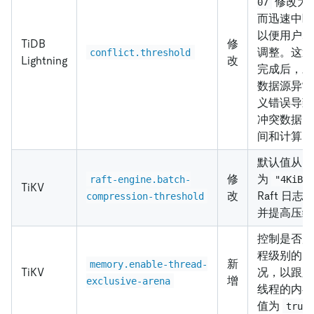
修改为
07
而迅速中断
以便用户尽
TiDB
修
调整。这避
conflict.threshold
Lightning
改
完成后，才
数据源异常
义错误导致
冲突数据，
间和计算资
默认值从
修
为
raft-engine.batch-
"4KiB"
TiKV
改
Raft 日志的
compression-threshold
并提高压缩
控制是否展示
程级别的内
新
memory.enable-thread-
TiKV
况，以跟踪 
增
exclusive-arena
线程的内存
值为
true