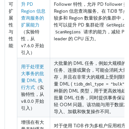
可
升 PD
Follower 特性，允许 PD follower 
扩
Region 信息
Region 信息查询服务。在 TiDB 节
展
查询服务的
较多和 Region 数量较多的集群中，
性
扩展能力
性可以提升 PD 集群处理
GetRegion
与
（实验特
请求的能力，减轻 PD
ScanRegions
性
性，从
leader 的 CPU 压力。
能
v7.6.0 开始
引入）
大批量的 DML 任务，例如大规模的
用于处理更
任务、连接或聚合，可能会消耗大量
大事务的批
存，并且在非常大的规模上受到限制
量 DML 执
量 DML (
tidb_dml_type = "bulk"
行方式
（实
种新的 DML 类型，用于更高效地处
验特性，从
批量 DML 任务，同时提供事务保证
v8.0.0 开始
轻 OOM 问题。该功能与用于数据加
引入）
导入、加载和恢复操作不同。
增强在有大
对于使用 TiDB 作为多租户应用程序