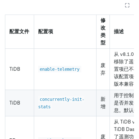
修
改
配置文件
配置项
描述
类
型
从 v8.1.0
移除了遥测
废
TiDB
置项已不再
enable-telemetry
弃
该配置项仅
版本兼容。
用于控制 T
新
concurrently-init-
TiDB
是否并发初
增
stats
息。默认
从 TiDB v
TiDB Das
废
了遥测功能