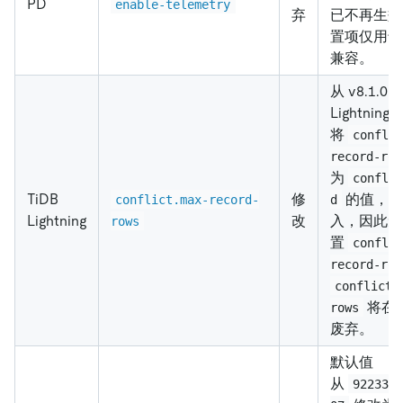
PD
enable-telemetry
弃
已不再生效
置项仅用于
兼容。
从 v8.1.0
Lightnin
将
confli
record-row
为
confli
TiDB
修
的值，并
conflict.max-record-
d
Lightning
改
入，因此无
rows
置
confli
record-row
conflict.
将在
rows
废弃。
默认值
从
922337