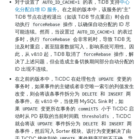
对于设置了
的表，TiDB 支持
中心
AUTO_ID_CACHE=1
化分配自增 ID 服务
。在之前的版本中，该服务的“主”
TiDB 节点在进程退出（如该 TiDB 节点重启）时会自
动执行
操作，以确保自动分配的 ID 尽
forceRebase
可能连续。然而，当设置过
的表过
AUTO_ID_CACHE=1
多时，执行
会非常耗时，导致 TiDB 无
forceRebase
法及时重启，甚至阻塞数据写入，影响系统可用性。因
此，从 v8.1.0 起，TiDB 取消了
操作，解
forceRebase
决了上述问题，但会造成主备切换期间部分自动分配的
ID 出现不连续。
在之前的版本中，TiCDC 在处理包含
变更的
UPDATE
事务时，如果事件的主键或者非空唯一索引的列值发生
改变，则会将该条事件拆分为
和
两
DELETE
INSERT
条事件。在 v8.1.0 中，当使用 MySQL Sink 时，如
果
变更所在事务的
小于 TiCDC 启
UPDATE
commitTS
动时从 PD 获取的当前时间戳
，TiCDC
thresholdTs
就会将该
事件拆分为
和
两
UPDATE
DELETE
INSERT
条事件，然后写入 Sorter 模块。该行为变更解决了由
于 TiCDC 接收到的
事件顺序可能不正确，导
UPDATE