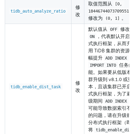
取值范围从
[0, 
修
tidb_auto_analyze_ratio
1844674407370955161
改
修改为
。
(0, 1]
默认值从
修改
OFF
，代表默认开启
ON
式执行框架，从而充
用 TiDB 集群的资源
幅提升
ADD INDEX
任务的
IMPORT INTO
能。如果要从低版本
群升级到 v8.1.0 或
修
本，且该集群已开启
tidb_enable_dist_task
改
式执行框架，为了避
级期间
操
ADD INDEX
可能导致数据索引不
的问题，请在升级前
分布式执行框架（即
将
tidb_enable_dis