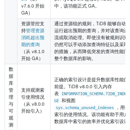
v7.6.0 开始
中，该功能正式 GA。
GA）
资源管控支
通过资源组的规则，TiDB 能够自动
持
管理资源
运行超出预期的查询，并对该查询进
消耗超出预
流或取消处理。即使没有被规则识别
期的查询
仍然可以手动添加查询特征以及采取
（从 v8.1.0
的措施，从而降低突发的查询性能问
开始 GA）
整个数据库的影响。
数
据
正确的索引设计是提升数据库性能的
库
前提。TiDB v8.0.0 引入内存
管
支持观测索
表
INFORMATION_SCHEMA.TIDB_INDEX
理
引使用情况
和视图
GE
与
（从 v8.0.0
，用于
sys.schema_unused_indexes
可
开始引入）
索引的使用情况。该功能有助于用户
观
数据库中索引的效率并优化索引设计
测