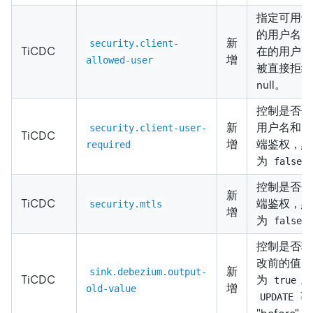
指定可用于
的用户名，
新
security.client-
TiCDC
在的用户的
增
allowed-user
被直接拒绝
null。
控制是否使用
新
用户名和密
security.client-user-
TiCDC
增
端鉴权，默
required
为
false
控制是否开启
新
TiCDC
端鉴权，默
security.mtls
增
为
false
控制是否输
改前的值。
新
sink.debezium.output-
TiCDC
为
。
true
增
old-value
事
UPDATE