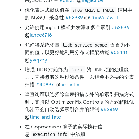
MySQL 兼容性
#51837
@
negachov
优化表达式默认值在
结果中
SHOW CREATE TABLE
的 MySQL 兼容性
#52939
@
CbcWestwolf
允许使用 ingest 模式并发添加多个索引
#52596
@
lance6716
允许将系统变量
设置为不
tidb_service_scope
同的值，以更好地利用分布式框架功能
#52441
@
ywqzzy
增强 TiDB 对始终为
的 DNF 项的处理能
false
力，直接忽略这种过滤条件，以避免不必要的全表
扫描
#40997
@
hi-rustin
当查询可以选择除全表扫描以外的单索引扫描方式
时，支持以 Optimizer Fix Controls 的方式解除优
化器不会自动选择索引合并的限制
#52869
@
time-and-fate
在 Coprocessor 算子的实际执行信
息
中添加
execution info