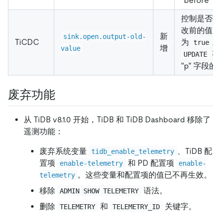
"before
控制是否输
改前的值。
新
sink.open.output-old-
TiCDC
为
。
true
增
value
事
UPDATE
"p" 字段
废弃功能
从 TiDB v8.1.0 开始，TiDB 和 TiDB Dashboard 移除了
遥测功能：
废弃系统变量
、TiDB 配
tidb_enable_telemetry
置项
和 PD 配置项
enable-telemetry
enable-
。这些变量和配置项的值已不再生效。
telemetry
移除
语法。
ADMIN SHOW TELEMETRY
删除
和
关键字。
TELEMETRY
TELEMETRY_ID