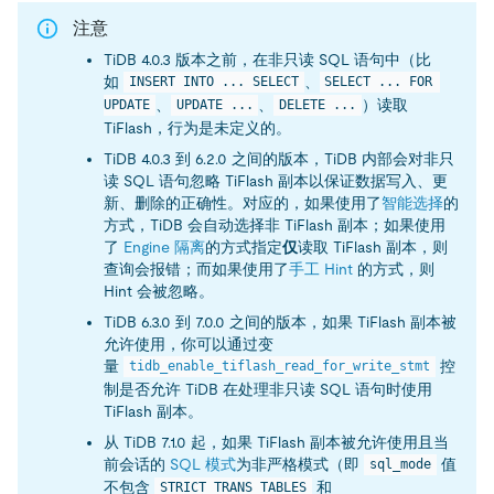
注意
TiDB 4.0.3 版本之前，在非只读 SQL 语句中（比
如
、
INSERT INTO ... SELECT
SELECT ... FOR 
、
、
）读取
UPDATE
UPDATE ...
DELETE ...
TiFlash，行为是未定义的。
TiDB 4.0.3 到 6.2.0 之间的版本，TiDB 内部会对非只
读 SQL 语句忽略 TiFlash 副本以保证数据写入、更
新、删除的正确性。对应的，如果使用了
智能选择
的
方式，TiDB 会自动选择非 TiFlash 副本；如果使用
了
Engine 隔离
的方式指定
仅
读取 TiFlash 副本，则
查询会报错；而如果使用了
手工 Hint
的方式，则
Hint 会被忽略。
TiDB 6.3.0 到 7.0.0 之间的版本，如果 TiFlash 副本被
允许使用，你可以通过变
量
控
tidb_enable_tiflash_read_for_write_stmt
制是否允许 TiDB 在处理非只读 SQL 语句时使用
TiFlash 副本。
从 TiDB 7.1.0 起，如果 TiFlash 副本被允许使用且当
前会话的
SQL 模式
为非严格模式（即
值
sql_mode
不包含
和
STRICT_TRANS_TABLES