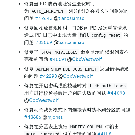
修复当 PD 成员地址发生变化时，
为
列分配 ID 会被长时间阻塞的
AUTO_INCREMENT
问题
#42643
@
tiancaiamao
修复回收放置规则时，TiDB 向 PD 发送重复请求
造成 PD 日志中出现大量
的
full config reset
问题
#33069
@
tiancaiamao
修复了
命令显示的权限列表不
SHOW PRIVILEGES
完整的问题
#40591
@
CbcWestwolf
修复
返回错误结果
ADMIN SHOW DDL JOBS LIMIT
的问题
#42298
@
CbcWestwolf
修复在开启密码强度校验时对
tidb_auth_token
用户进行校验导致用户创建失败的问题
#44098
@
CbcWestwolf
修复动态裁剪模式下内连接表时找不到分区的问题
#43686
@
mjonss
修复在分区表上执行
时输出
MODIFY COLUMN
相关报错的问题
#41118
Data Truncated