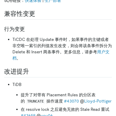
试用链接：
快速体验
|
生产部署
兼容性变更
行为变更
TiCDC 在处理 Update 事件时，如果事件的主键或者
非空唯一索引的列值发生改变，则会将该条事件拆分为
Delete 和 Insert 两条事件。更多信息，请参考
用户文
档
。
改进提升
TiDB
提升了对带有 Placement Rules 的分区表
的
操作速度
#43070
@
Lloyd-Pottiger
TRUNCATE
在 resolve lock 之后避免无效的 Stale Read 重试
#43659
@
you06