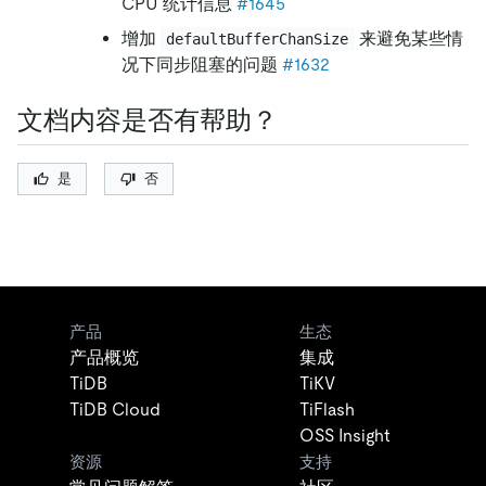
CPU 统计信息
#1645
增加
来避免某些情
defaultBufferChanSize
况下同步阻塞的问题
#1632
文档内容是否有帮助？
是
否
产品
生态
产品概览
集成
TiDB
TiKV
TiDB Cloud
TiFlash
OSS Insight
资源
支持