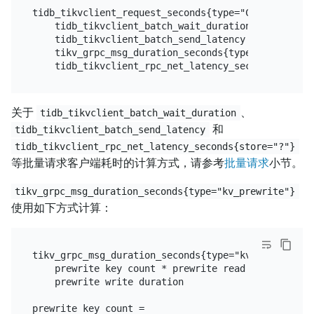
tidb_tikvclient_request_seconds{type="Commit"} =

    tidb_tikvclient_batch_wait_duration +

    tidb_tikvclient_batch_send_latency +

    tikv_grpc_msg_duration_seconds{type="kv_commit"
关于
、
tidb_tikvclient_batch_wait_duration
和
tidb_tikvclient_batch_send_latency
tidb_tikvclient_rpc_net_latency_seconds{store="?"}
等批量请求客户端耗时的计算方式，请参考
批量请求
小节。
tikv_grpc_msg_duration_seconds{type="kv_prewrite"}
使用如下方式计算：
tikv_grpc_msg_duration_seconds{type="kv_prewrite"} 
    prewrite key count * prewrite read duration +

    prewrite write duration

prewrite key count =
