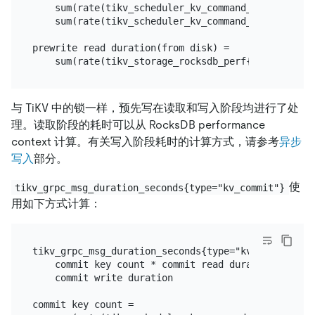
    sum(rate(tikv_scheduler_kv_command_key_write_s
    sum(rate(tikv_scheduler_kv_command_key_write_c
prewrite read duration(from disk) =

与 TiKV 中的锁一样，预先写在读取和写入阶段均进行了处
理。读取阶段的耗时可以从 RocksDB performance
context 计算。有关写入阶段耗时的计算方式，请参考
异步
写入
部分。
使
tikv_grpc_msg_duration_seconds{type="kv_commit"}
用如下方式计算：
tikv_grpc_msg_duration_seconds{type="kv_commit"} =

    commit key count * commit read duration +

    commit write duration

commit key count =
