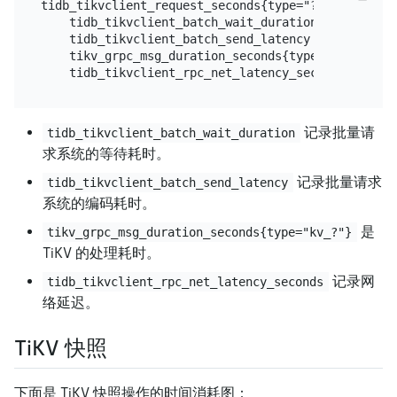
tidb_tikvclient_request_seconds{type="?"} =

    tidb_tikvclient_batch_wait_duration +

    tidb_tikvclient_batch_send_latency +

    tikv_grpc_msg_duration_seconds{type="kv_?"} +

记录批量请
tidb_tikvclient_batch_wait_duration
求系统的等待耗时。
记录批量请求
tidb_tikvclient_batch_send_latency
系统的编码耗时。
是
tikv_grpc_msg_duration_seconds{type="kv_?"}
TiKV 的处理耗时。
记录网
tidb_tikvclient_rpc_net_latency_seconds
络延迟。
TiKV 快照
下面是 TiKV 快照操作的时间消耗图：