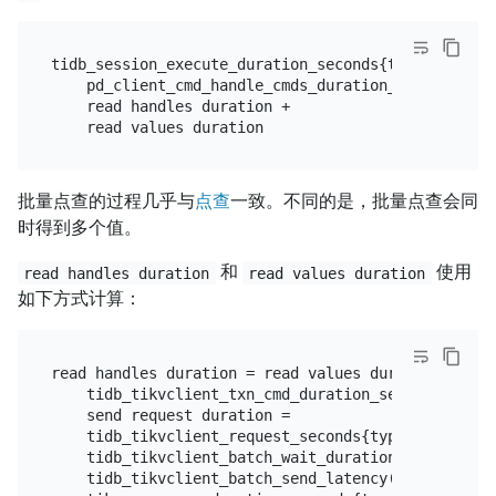
tidb_session_execute_duration_seconds{type="general
    pd_client_cmd_handle_cmds_duration_seconds{type
    read handles duration +

批量点查的过程几乎与
点查
一致。不同的是，批量点查会同
时得到多个值。
和
使用
read handles duration
read values duration
如下方式计算：
read handles duration = read values duration =

    tidb_tikvclient_txn_cmd_duration_seconds{type="
    send request duration =

    tidb_tikvclient_request_seconds{type="BatchGet"
    tidb_tikvclient_batch_wait_duration(transaction
    tidb_tikvclient_batch_send_latency(transaction)