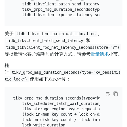
    tidb_tikvclient_batch_send_latency +

    tikv_grpc_msg_duration_seconds{type="kv_pessimi
关于
、
tidb_tikvclient_batch_wait_duration
和
tidb_tikvclient_batch_send_latency
tidb_tikvclient_rpc_net_latency_seconds{store="?"}
等批量请求客户端耗时的计算方式，请参考
批量请求
小节。
耗
时
tikv_grpc_msg_duration_seconds{type="kv_pessimis
使用如下方式计算：
tic_lock"}
tikv_grpc_msg_duration_seconds{type="kv_pessimistic
    tikv_scheduler_latch_wait_duration_seconds{typ
    tikv_storage_engine_async_request_duration_sec
    (lock in-mem key count + lock on-disk key coun
    lock on-disk key count / (lock in-mem key coun