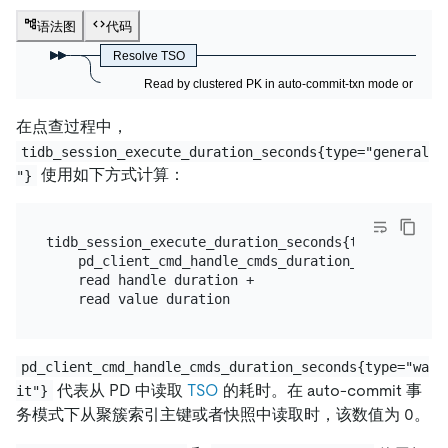
语法图
代码
Resolve TSO
Read by clustered PK in auto-commit-txn mode or snap
在点查过程中，
tidb_session_execute_duration_seconds{type="general
使用如下方式计算：
"}
tidb_session_execute_duration_seconds{type="general
    pd_client_cmd_handle_cmds_duration_seconds{type
    read handle duration +

pd_client_cmd_handle_cmds_duration_seconds{type="wa
代表从 PD 中读取
TSO
的耗时。在 auto-commit 事
it"}
务模式下从聚簇索引主键或者快照中读取时，该数值为 0。