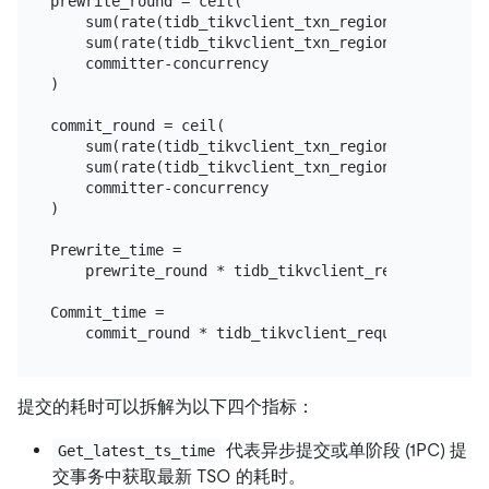
prewrite_round = ceil(

    sum(rate(tidb_tikvclient_txn_regions_num_sum{t
    sum(rate(tidb_tikvclient_txn_regions_num_count
    committer-concurrency

)

commit_round = ceil(

    sum(rate(tidb_tikvclient_txn_regions_num_sum{ty
    sum(rate(tidb_tikvclient_txn_regions_num_count
    committer-concurrency

)

Prewrite_time =

    prewrite_round * tidb_tikvclient_request_second
Commit_time =

提交的耗时可以拆解为以下四个指标：
代表异步提交或单阶段 (1PC) 提
Get_latest_ts_time
交事务中获取最新 TSO 的耗时。