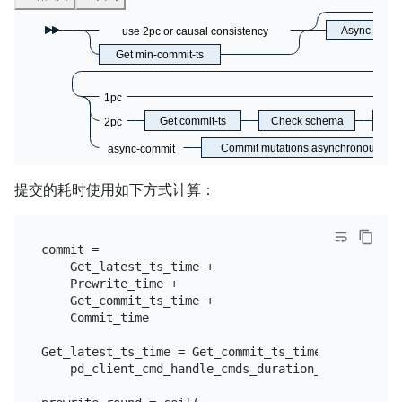
Async prewri
use 2pc or causal consistency
Get min-commit-ts
1pc
Get commit-ts
Check schema
Co
2pc
Commit mutations asynchronously
async-commit
提交的耗时使用如下方式计算：
commit =

    Get_latest_ts_time +

    Prewrite_time +

    Get_commit_ts_time +

    Commit_time

Get_latest_ts_time = Get_commit_ts_time =

    pd_client_cmd_handle_cmds_duration_seconds{type