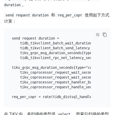
。
duration
和
使用如下方式
send request duration
req_per_copr
计算：
send request duration =

    tidb_tikvclient_batch_wait_duration +

    tidb_tikvclient_batch_send_latency +

    tikv_grpc_msg_duration_seconds{type="coprocesso
    tidb_tikvclient_rpc_net_latency_seconds{store="
tikv_grpc_msg_duration_seconds{type="coprocessor"} 
    tikv_coprocessor_request_wait_seconds{type="sna
    tikv_coprocessor_request_wait_seconds{type="sch
    tikv_coprocessor_request_handler_build_seconds
    tikv_coprocessor_request_handle_seconds{type="i
在 TiKV 中，表扫描的类型是
，而索引扫描的类型
select