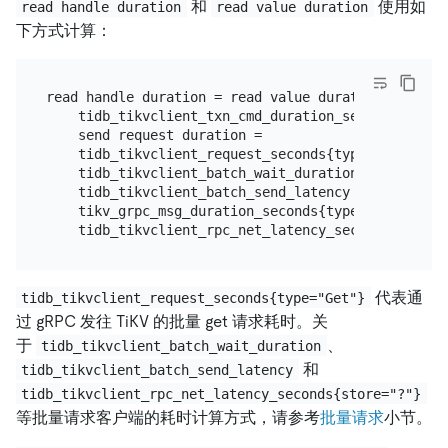
和
使用如
read handle duration
read value duration
下方式计算：
read handle duration = read value duration =

    tidb_tikvclient_txn_cmd_duration_seconds{type="
    send request duration =

    tidb_tikvclient_request_seconds{type="Get"} =

    tidb_tikvclient_batch_wait_duration +

    tidb_tikvclient_batch_send_latency +

    tikv_grpc_msg_duration_seconds{type="kv_get"} +
代表通
tidb_tikvclient_request_seconds{type="Get"}
过 gRPC 发往 TiKV 的批量 get 请求耗时。关
于
、
tidb_tikvclient_batch_wait_duration
和
tidb_tikvclient_batch_send_latency
tidb_tikvclient_rpc_net_latency_seconds{store="?"}
等批量请求客户端的耗时计算方式，请参考
批量请求
小节。