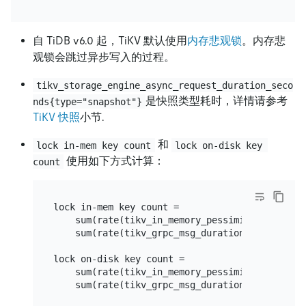
自 TiDB v6.0 起，TiKV 默认使用
内存悲观锁
。内存悲
观锁会跳过异步写入的过程。
tikv_storage_engine_async_request_duration_seco
是快照类型耗时，详情请参考
nds{type="snapshot"}
TiKV 快照
小节.
和
lock in-mem key count
lock on-disk key 
使用如下方式计算：
count
lock in-mem key count =

    sum(rate(tikv_in_memory_pessimistic_lockin
    sum(rate(tikv_grpc_msg_duration_seconds_co
lock on-disk key count =

    sum(rate(tikv_in_memory_pessimistic_locking