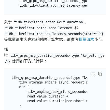
    tikv_grpc_msg_duration_seconds{type="kv_batch_g
关于
、
tidb_tikvclient_batch_wait_duration
和
tidb_tikvclient_batch_send_latency
tidb_tikvclient_rpc_net_latency_seconds{store="?"}
等批量请求客户端耗时的计算方式，请参考
批量请求
小节。
耗
时
tikv_grpc_msg_duration_seconds{type="kv_batch_ge
使用如下方式计算：
t"}
tikv_grpc_msg_duration_seconds{type="kv_batch_get"}
    tikv_storage_engine_async_request_duration_sec
    n * (

        tikv_engine_seek_micro_seconds{type="seek_m
        read value duration +

        read value duration(non-short value)

    )
