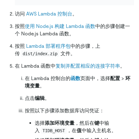
访问
AWS Lambda 控制台
。
按照
使用 Node.js 构建 Lambda 函数
中的步骤创建一
个 Node.js Lambda 函数。
按照
Lambda 部署程序包
中的步骤，上
传
文件。
dist/index.zip
在 Lambda 函数中
复制并配置相应的连接字符串
。
在 Lambda 控制台的
函数
页面中，选择
配置
>
环
境变量
。
点击
编辑
。
按照以下步骤添加数据库访问凭证：
选择
添加环境变量
，然后在
键
中输
入
，在
值
中输入主机名。
TIDB_HOST