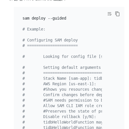
sam deploy --guided

# Example:
# Configuring SAM deploy
# ======================
#        Looking for config file [samconfig.to
#        Setting default arguments for 'sam de
#        =====================================
#        Stack Name [sam-app]: tidb-aws-lambda
#        AWS Region [us-east-1]:
#        #Shows you resources changes to be de
#        Confirm changes before deploy [y/N]:
#        #SAM needs permission to be able to c
#        Allow SAM CLI IAM role creation [Y/n]
#        #Preserves the state of previously pr
#        Disable rollback [y/N]:
#        tidbHelloWorldFunction may not have a
#        tidbHelloWorldFunction may not have a