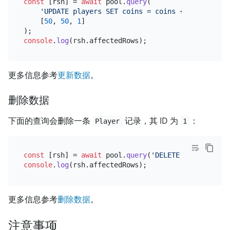
const
 [rsh] = 
await
 pool.
query
(

'UPDATE players SET coins = coins + ?, goods =
    [
50
, 
50
, 
1
]

console
.
log
(rsh.
affectedRows
更多信息参考
更新数据
。
删除数据
下面的查询会删除一条
记录，其 ID 为
：
Player
1
const
 [rsh] = 
await
 pool.
query
(
'DELETE FROM player
console
.
log
(rsh.
affectedRows
更多信息参考
删除数据
。
注意事项