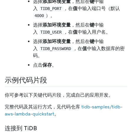
选择
添加环境变量
，然后在
键
中输
入
，在
值
中输入端口号（默认
TIDB_PORT
）。
4000
选择
添加环境变量
，然后在
键
中输
入
，在
值
中输入用户名。
TIDB_USER
选择
添加环境变量
，然后在
键
中输
入
，在
值
中输入数据库的密
TIDB_PASSWORD
码。
点击
保存
。
示例代码片段
你可参考以下关键代码片段，完成自己的应用开发。
完整代码及其运行方式，见代码仓库
tidb-samples/tidb-
aws-lambda-quickstart
。
连接到 TiDB