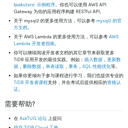
示例程序
。你也可以使用 AWS API
bookstore
Gateway 为你的应用程序构建 RESTful API。
关于 mysql2 的更多使用方法，可以参考
mysql2 的官
方文档
。
关于 AWS Lambda 的更多使用方法，可以参考
AWS
Lambda 开发者指南
。
你可以继续阅读开发者文档的其它章节来获取更多
TiDB 应用开发的最佳实践。例如：
插入数据
，
更新数
据
，
删除数据
，
单表读取
，
事务
，
SQL 性能优化
等。
如果你更倾向于参与课程进行学习，我们也提供专业的
TiDB 开发者课程
支持，并在考试后提供相应的
资格认
证
。
需要帮助?
在
AskTUG 论坛
上提问
提交 TiDB Cloud 工单