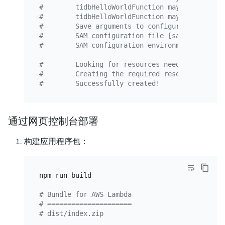
#        tidbHelloWorldFunction may not have a
#        tidbHelloWorldFunction may not have a
#        Save arguments to configuration file 
#        SAM configuration file [samconfig.tom
#        SAM configuration environment [defaul
#        Looking for resources needed for depl
#        Creating the required resources...
#        Successfully created!
通过网页控制台部署
构建应用程序包：
npm run build

# Bundle for AWS Lambda
# =====================
# dist/index.zip