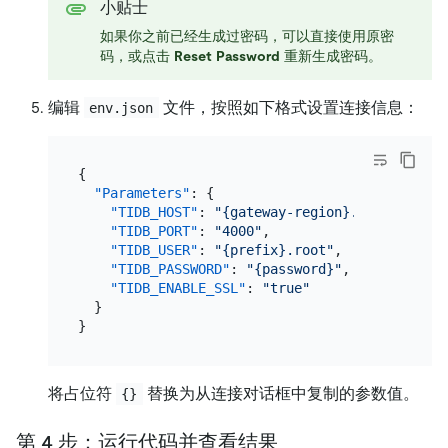
小贴士
如果你之前已经生成过密码，可以直接使用原密
码，或点击
Reset Password
重新生成密码。
编辑
文件，按照如下格式设置连接信息：
env.json
{
"Parameters"
:
{
"TIDB_HOST"
:
"{gateway-region}.aws.tidbclo
"TIDB_PORT"
:
"4000"
,
"TIDB_USER"
:
"{prefix}.root"
,
"TIDB_PASSWORD"
:
"{password}"
,
"TIDB_ENABLE_SSL"
:
"true"
}
}
将占位符
替换为从连接对话框中复制的参数值。
{}
第 4 步：运行代码并查看结果