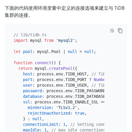
下面的代码使用环境变量中定义的连接选项来建立与 TiDB
集群的连接。
// lib/tidb.ts
import
 mysql 
from
'mysql2'
;

let
pool
: mysql.
Pool
 | 
null
 = 
null
;

function
connect
(
) {

return
 mysql.
createPool
({

host
: process.
env
.
TIDB_HOST
, 
// TiDB host, for
port
: process.
env
.
TIDB_PORT
 ? 
Number
(process.
e
user
: process.
env
.
TIDB_USER
, 
// TiDB user, for
password
: process.
env
.
TIDB_PASSWORD
, 
// TiDB p
database
: process.
env
.
TIDB_DATABASE
 || 
'test'
,
ssl
: process.
env
.
TIDB_ENABLE_SSL
 === 
'true'
 ? {
minVersion
: 
'TLSv1.2'
,

rejectUnauthorized
: 
true
,

    } : 
null
,

connectionLimit
: 
1
, 
// Setting connectionLimit
maxIdle
: 
1
, 
// max idle connections, the defau