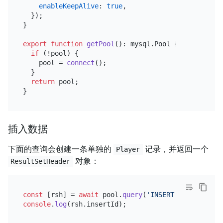
enableKeepAlive
: 
true
,

  });

}

export
function
getPool
(
): mysql.
Pool
 {

if
 (!pool) {

    pool = 
connect
();

  }

return
 pool;

插入数据
下面的查询会创建一条单独的
记录，并返回一个
Player
对象：
ResultSetHeader
const
 [rsh] = 
await
 pool.
query
(
'INSERT INTO player
console
.
log
(rsh.
insertId