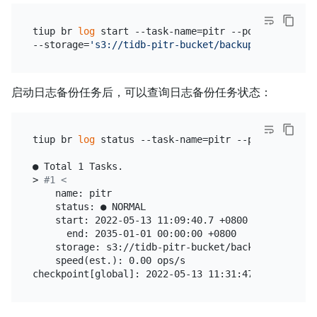
tiup br 
log
 start --task-name=pitr --pd=
"
${PD_IP}
:
--storage=
's3://tidb-pitr-bucket/backup-data/log-b
启动日志备份任务后，可以查询日志备份任务状态：
tiup br 
log
 status --task-name=pitr --pd=
"
${PD_IP}
● Total 1 Tasks.

> 
#1 <
    name: pitr

    status: ● NORMAL

    start: 2022-05-13 11:09:40.7 +0800

      end: 2035-01-01 00:00:00 +0800

    storage: s3://tidb-pitr-bucket/backup-data/log-
    speed(est.): 0.00 ops/s
