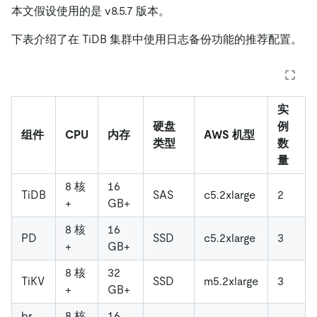
本文假设使用的是 v8.5.7 版本。
下表介绍了在 TiDB 集群中使用日志备份功能的推荐配置。
实
硬盘
例
组件
CPU
内存
AWS 机型
类型
数
量
8 核
16
TiDB
SAS
c5.2xlarge
2
+
GB+
8 核
16
PD
SSD
c5.2xlarge
3
+
GB+
8 核
32
TiKV
SSD
m5.2xlarge
3
+
GB+
br
8 核
16