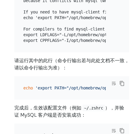
because it conflicts with mysql (which contains
If you need to have mysql-client first in your 
echo 'export PATH="/opt/homebrew/opt/mysql-cli
For compilers to find mysql-client you may need
export LDFLAGS="-L/opt/homebrew/opt/mysql-clien
请运行其中的此行（命令行输出若与此处文档不一致，
请以命令行输出为准）：
echo
'export PATH="/opt/homebrew/opt/mysql-cli
完成后，生效该配置文件（例如
），并验
~/.zshrc
证 MySQL 客户端是否安装成功：