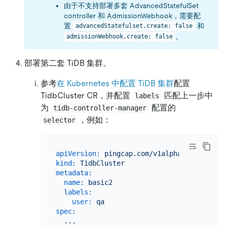
由于不支持部署多套 AdvancedStatefulSet
controller 和 AdmissionWebhook，需要配
置
和
advancedStatefulset.create: false
。
admissionWebhook.create: false
部署第二套 TiDB 集群。
参考
在 Kubernetes 中配置 TiDB 集群
配置
TidbCluster CR，并配置
匹配上一步中
labels
为
配置的
tidb-controller-manager
，例如：
selector
apiVersion:
pingcap.com/v1alpha1
kind:
TidbCluster
metadata:
name:
basic2
labels:
user:
qa
spec:
...