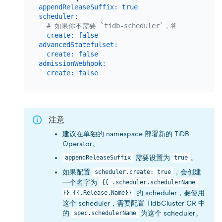
appendReleaseSuffix:
true
scheduler:
# 如果你不需要 `tidb-scheduler`，将这个值设置为 
create:
false
advancedStatefulset:
create:
false
admissionWebhook:
create:
false
注意
建议在单独的 namespace 部署新的 TiDB
Operator。
需要设置为
。
appendReleaseSuffix
true
如果配置
，会创建
scheduler.create: true
一个名字为
{{ .scheduler.schedulerName 
的 scheduler，要使用
}}-{{.Release.Name}}
这个 scheduler，需要配置 TidbCluster CR 中
的
为这个 scheduler。
spec.schedulerName