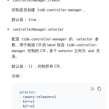
controllerManager.create
控制是否创建
。
tidb-controller-manager
默认值：
。
true
controllerManager.selector
配置
的
参
tidb-controller-manager
-selector
数，用于根据 CR 的 label 筛选
tidb-controller-
控制的 CR，多个 selector 之间为
关
manager
and
系。
默认值：
，控制所有 CR。
[]
示例：
selector:
-
canary-release=v1
-
k1==v1
-
k2!=v2