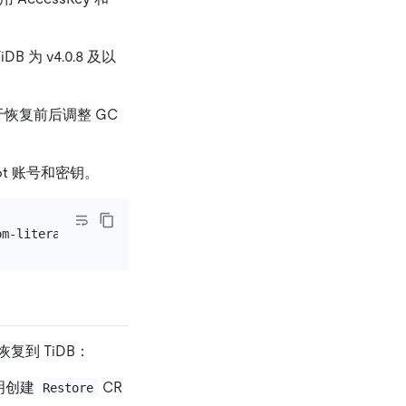
为 v4.0.8 及以
恢复前后调整 GC
oot 账号和密钥。
om-literal=password=
${password}
到 TiDB：
说明创建
CR
Restore