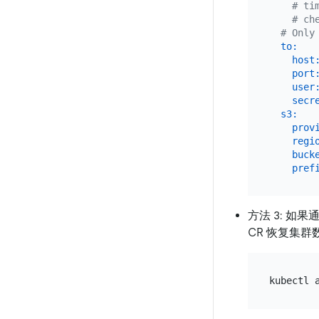
# ti
# ch
# Only
to:
host
port
user
secr
s3:
prov
regi
buck
pref
方法 3: 如果
CR 恢复集群