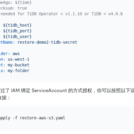
meAgo: ${time}
ecksum: true
 needed for TiDB Operator < v1.1.10 or TiDB < v4.0.8
:
${tidb_host}
:
${tidb_port}
:
${tidb_user}
etName:
restore-demo2-tidb-secret
ider:
aws
on:
us-west-1
et:
my-bucket
ix:
my-folder
通过了 IAM 绑定 ServiceAccount 的方式授权，你可以按照以
数据：