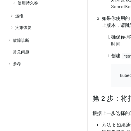
使用持久卷
Secre
运维
如果你使用的 T
上版本，请跳
灾难恢复
确保你拥
故障诊断
时间。
常见问题
创建
res
参考
kube
第 2 步：将
根据上一步选择的
方法 1: 如果