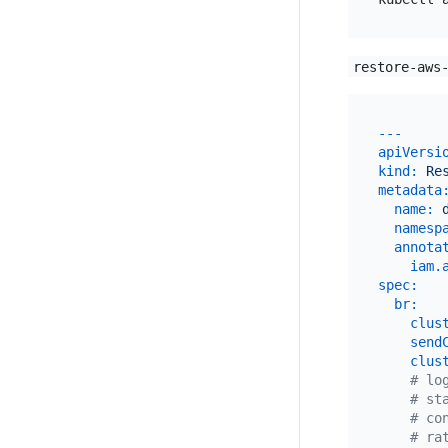
restore-aws
---
apiVersi
kind:
Re
metadata
name:
namesp
annota
iam.
spec:
br:
clus
send
clus
# lo
# st
# co
# ra