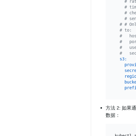
# ra
# ti
# ch
# se
# # On
# to:
#   ho
#   po
#   us
#   se
s3:
prov
secr
regi
buck
pref
方法 2: 如
数据：