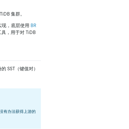
TiDB 集群。
RD) 实现，底层使用
BR
工具，用于对 TiDB
备份的 SST（键值对）
目前没有办法获得上游的