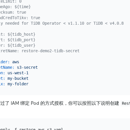
teLimit: 0
meAgo: ${time}
ecksum: true
ndCredToTikv: true
ly needed for TiDB Operator < v1.1.10 or TiDB < v4.0.8
st: ${tidb_host}
rt: ${tidb_port}
er: ${tidb_user}
cretName: restore-demo2-tidb-secret
ider:
aws
etName:
s3-secret
on:
us-west-1
et:
my-bucket
ix:
my-folder
果通过了 IAM 绑定 Pod 的方式授权，你可以按照以下说明创建
Res