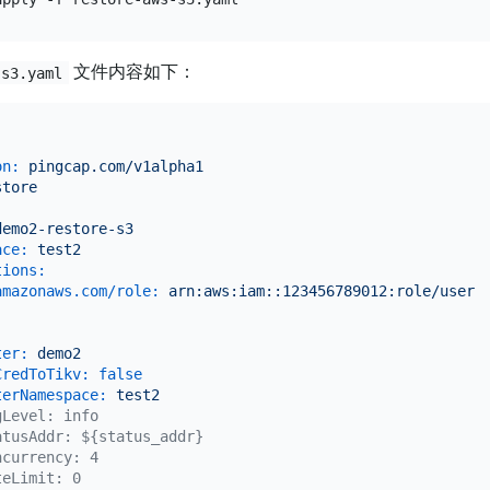
文件内容如下：
-s3.yaml
on:
pingcap.com/v1alpha1
store
:
demo2-restore-s3
ace:
test2
tions:
amazonaws.com/role:
arn:aws:iam::123456789012:role/user
ter:
demo2
CredToTikv:
false
terNamespace:
test2
gLevel: info
atusAddr: ${status_addr}
ncurrency: 4
teLimit: 0