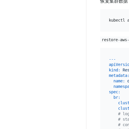
恢复集群数据
restore-aws
---
apiVersi
kind:
Re
metadata
name:
namesp
spec:
br:
clus
clus
# lo
# st
# co