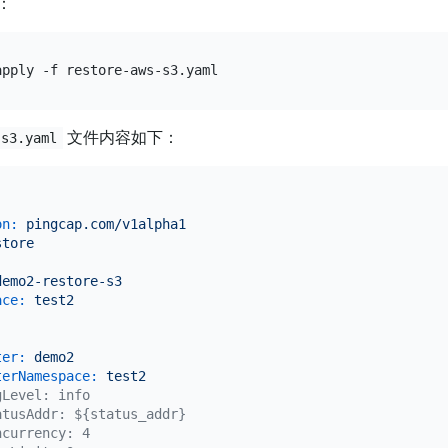
：
文件内容如下：
-s3.yaml
on:
pingcap.com/v1alpha1
store
:
demo2-restore-s3
ace:
test2
ter:
demo2
terNamespace:
test2
gLevel: info
atusAddr: ${status_addr}
ncurrency: 4