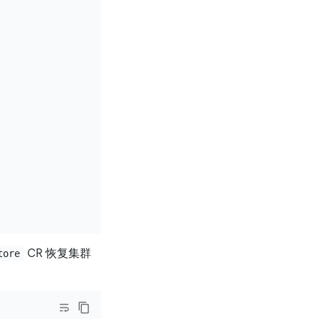
CR 恢复集群
tore