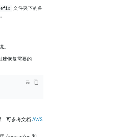
文件夹下的备
refix
。
环境。
 中创建恢复需要的
权限，可参考文档
AWS
ccessKey 和