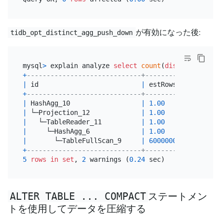
が有効になった後:
tidb_opt_distinct_agg_push_down
mysql
>
 explain analyze 
select
count
(
distinct
 a) 
fr
+
-----------------------------+--------------+----
|
 id                          
|
 estRows      
|
 act
+
-----------------------------+--------------+----
|
 HashAgg_10                  
|
1.00
|
1
|
 └─Projection_12             
|
1.00
|
3
|
   └─TableReader_11          
|
1.00
|
3
|
     └─HashAgg_6             
|
1.00
|
3
|
       └─TableFullScan_9     
|
600000000.00
|
600
+
-----------------------------+--------------+----
5
rows
in
set
, 
2
 warnings (
0.24
ALTER TABLE ... COMPACT
ステートメン
トを使用してデータを圧縮する