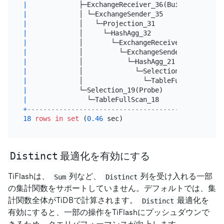
|
             ├─ExchangeReceiver_36(Build)        
|
             │ └─ExchangeSender_35               
|
             │   └─Projection_31                 
|
             │     └─HashAgg_32                  
|
             │       └─ExchangeReceiver_34       
|
             │         └─ExchangeSender_33       
|
             │           └─HashAgg_21            
|
             │             └─Selection_30        
|
             │               └─TableFullScan_29  
|
             └─Selection_19(Probe)               
|
               └─TableFullScan_18                
+
-------------------------------------------------
18
rows
in
set
 (
0.46
Distinct
最適化を有効にする
TiFlashは、
列など、
列を受け入れる一部
Sum
Distinct
の集計関数をサポートしていません。デフォルトでは、集
計関数全体がTiDBで計算されます。
最適化を
Distinct
有効にすると、一部の操作をTiFlashにプッシュダウンで