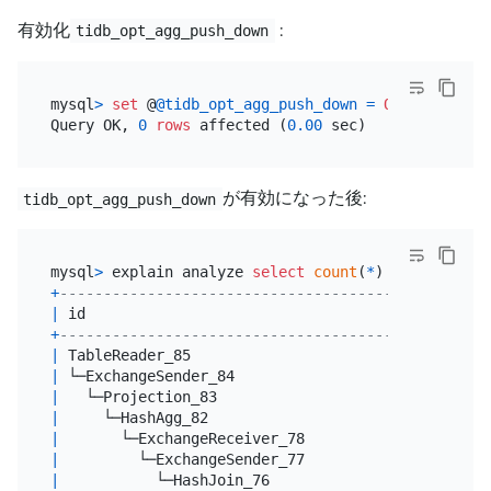
有効化
:
tidb_opt_agg_push_down
mysql
>
set
 @
@tidb_opt_agg_push_down
=
ON
;

Query OK, 
0
rows
 affected (
0.00
が有効になった後:
tidb_opt_agg_push_down
mysql
>
 explain analyze 
select
count
(
*
) 
from
 t1 
joi
+
-------------------------------------------------
|
 id                                              
+
-------------------------------------------------
|
 TableReader_85                                  
|
 └─ExchangeSender_84                             
|
   └─Projection_83                               
|
     └─HashAgg_82                                
|
       └─ExchangeReceiver_78                     
|
         └─ExchangeSender_77                     
|
           └─HashJoin_76                         