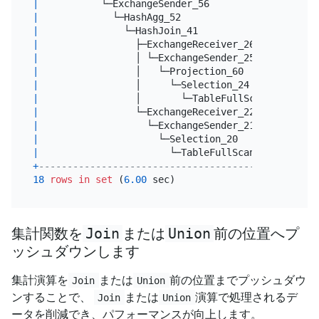
|
           └─ExchangeSender_56                   
|
             └─HashAgg_52                        
|
               └─HashJoin_41                     
|
                 ├─ExchangeReceiver_26(Build)    
|
                 │ └─ExchangeSender_25           
|
                 │   └─Projection_60             
|
                 │     └─Selection_24            
|
                 │       └─TableFullScan_23      
|
                 └─ExchangeReceiver_22(Probe)    
|
                   └─ExchangeSender_21           
|
                     └─Selection_20              
|
                       └─TableFullScan_19        
+
-------------------------------------------------
18
rows
in
set
 (
6.00
Join
Union
集計関数を
または
前の位置へプ
ッシュダウンします
集計演算を
または
前の位置までプッシュダウ
Join
Union
ンすることで、
または
演算で処理されるデ
Join
Union
ータを削減でき、パフォーマンスが向上します。