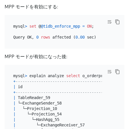
MPP モードを有効にする:
mysql
>
set
 @
@tidb_enforce_mpp
=
ON
;

Query OK, 
0
rows
 affected (
0.00
MPP モードが有効になった後:
mysql
>
 explain analyze 
select
 o_orderpriority, 
cou
+
-------------------------------------------------
|
 id                                              
+
-------------------------------------------------
|
 TableReader_59                                  
|
 └─ExchangeSender_58                             
|
   └─Projection_10                               
|
     └─Projection_54                             
|
       └─HashAgg_55                              
|
         └─ExchangeReceiver_57                   