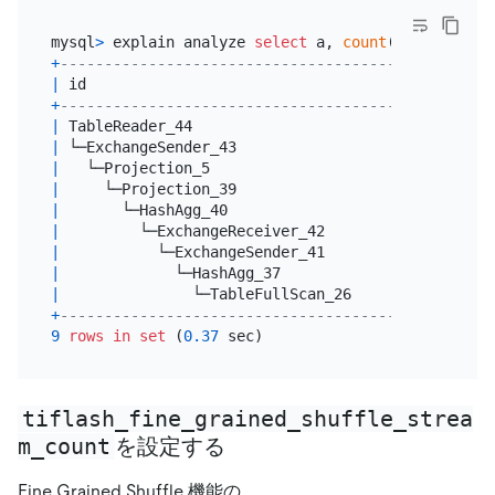
mysql
>
 explain analyze 
select
 a, 
count
(
*
) 
from
 t 
g
+
--------------------------------------+----------
|
 id                                   
|
 estRows  
+
--------------------------------------+----------
|
 TableReader_44                       
|
20.00
|
 └─ExchangeSender_43                  
|
20.00
|
   └─Projection_5                     
|
20.00
|
     └─Projection_39                  
|
20.00
|
       └─HashAgg_40                   
|
20.00
|
         └─ExchangeReceiver_42        
|
20.00
|
           └─ExchangeSender_41        
|
20.00
|
             └─HashAgg_37             
|
20.00
|
               └─TableFullScan_26     
|
600000000
+
--------------------------------------+----------
9
rows
in
set
 (
0.37
tiflash_fine_grained_shuffle_strea
m_count
を設定する
Fine Grained Shuffle 機能の