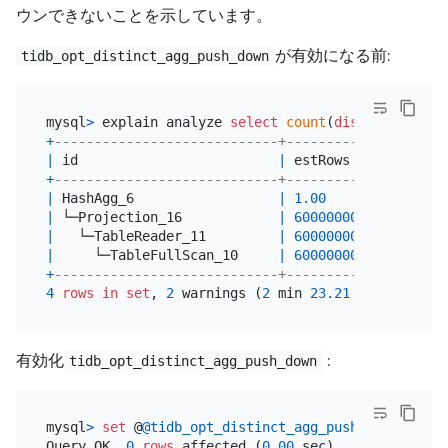
ウンできないことを示しています。
が有効になる前:
tidb_opt_distinct_agg_push_down
mysql
>
 explain analyze 
select
count
(
distinct
 a) 
fr
+
----------------------------+--------------+-----
|
 id                         
|
 estRows      
|
 actR
+
----------------------------+--------------+-----
|
 HashAgg_6                  
|
1.00
|
1
|
 └─Projection_16            
|
600000000.00
|
6000
|
   └─TableReader_11         
|
600000000.00
|
6000
|
     └─TableFullScan_10     
|
600000000.00
|
6000
+
----------------------------+--------------+-----
4
rows
in
set
, 
2
 warnings (
2
 min 
23.21
有効化
:
tidb_opt_distinct_agg_push_down
mysql
>
set
 @
@tidb_opt_distinct_agg_push_down
=
ON
;

Query OK, 
0
rows
 affected (
0.00