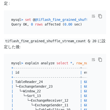
定 :
mysql
>
set
 @
@tiflash_fine_grained_shuffle_stream_c
Query OK, 
0
rows
 affected (
0.00
を
に設
tiflash_fine_grained_shuffle_stream_count
20
定した後:
mysql
>
 explain analyze 
select
*
, 
row_number
() 
over
+
----------------------------------+--------------
|
 id                               
|
 estRows      
+
----------------------------------+--------------
|
 TableReader_24                   
|
600000000.00
|
 └─ExchangeSender_23              
|
600000000.00
|
   └─Window_22                    
|
600000000.00
|
     └─Sort_13                    
|
600000000.00
|
       └─ExchangeReceiver_12      
|
600000000.00
|
         └─ExchangeSender_11      
|
600000000.00
|
           └─TableFullScan_10     
|
600000000.00