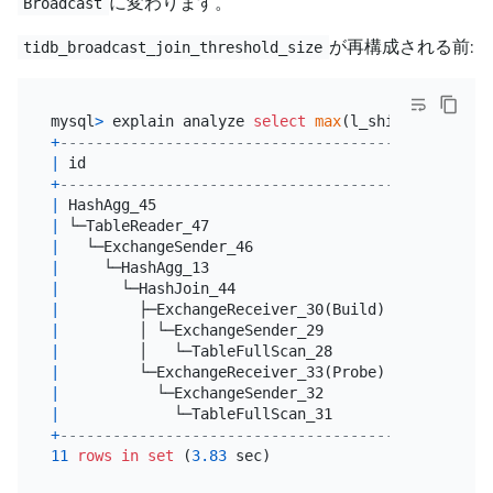
に変わります。
Broadcast
が再構成される前:
tidb_broadcast_join_threshold_size
mysql
>
 explain analyze 
select
max
(l_shipdate), 
max
+
------------------------------------------+------
|
 id                                       
|
 estRo
+
------------------------------------------+------
|
 HashAgg_45                               
|
1.00
|
 └─TableReader_47                         
|
1.00
|
   └─ExchangeSender_46                    
|
1.00
|
     └─HashAgg_13                         
|
1.00
|
       └─HashJoin_44                      
|
60084
|
         ├─ExchangeReceiver_30(Build)     
|
10000
|
         │ └─ExchangeSender_29            
|
10000
|
         │   └─TableFullScan_28           
|
10000
|
         └─ExchangeReceiver_33(Probe)     
|
60003
|
           └─ExchangeSender_32            
|
60003
|
             └─TableFullScan_31           
|
60003
+
------------------------------------------+------
11
rows
in
set
 (
3.83