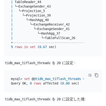
|
 TableReader_44                       
|
20.00
|
 └─ExchangeSender_43                  
|
20.00
|
   └─Projection_5                     
|
20.00
|
     └─Projection_39                  
|
20.00
|
       └─HashAgg_40                   
|
20.00
|
         └─ExchangeReceiver_42        
|
20.00
|
           └─ExchangeSender_41        
|
20.00
|
             └─HashAgg_37             
|
20.00
|
               └─TableFullScan_26     
|
600000000
+
--------------------------------------+----------
9
rows
in
set
 (
0.67
を
に設定 :
tidb_max_tiflash_threads
20
mysql
>
set
 @
@tidb_max_tiflash_threads
=
20
;

Query OK, 
0
rows
 affected (
0.00
を
に設定した後:
tidb_max_tiflash_threads
20