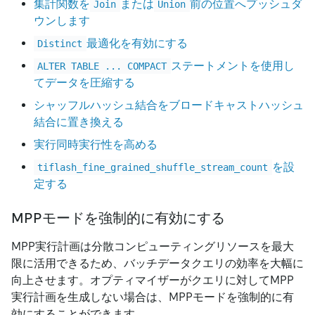
集計関数を
または
前の位置へプッシュダ
Join
Union
ウンします
最適化を有効にする
Distinct
ステートメントを使用し
ALTER TABLE ... COMPACT
てデータを圧縮する
シャッフルハッシュ結合をブロードキャストハッシュ
結合に置き換える
実行同時実行性を高める
を設
tiflash_fine_grained_shuffle_stream_count
定する
MPPモードを強制的に有効にする
MPP実行計画は分散コンピューティングリソースを最大
限に活用できるため、バッチデータクエリの効率を大幅に
向上させます。オプティマイザーがクエリに対してMPP
実行計画を生成しない場合は、MPPモードを強制的に有
効にすることができます。