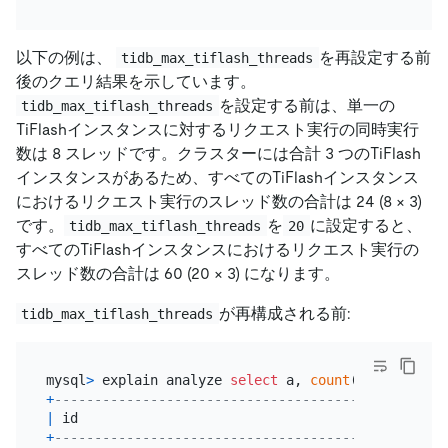
以下の例は、
を再設定する前
tidb_max_tiflash_threads
後のクエリ結果を示しています。
を設定する前は、単一の
tidb_max_tiflash_threads
TiFlashインスタンスに対するリクエスト実行の同時実行
数は 8 スレッドです。クラスターには合計 3 つのTiFlash
インスタンスがあるため、すべてのTiFlashインスタンス
におけるリクエスト実行のスレッド数の合計は 24 (8 × 3)
です。
を
に設定すると、
tidb_max_tiflash_threads
20
すべてのTiFlashインスタンスにおけるリクエスト実行の
スレッド数の合計は 60 (20 × 3) になります。
が再構成される前:
tidb_max_tiflash_threads
mysql
>
 explain analyze 
select
 a, 
count
(
*
) 
from
 t 
g
+
--------------------------------------+----------
|
 id                                   
|
 estRows  
+
--------------------------------------+----------