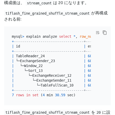
構成後は、
は 20 になります。
stream_count
が再構成
tiflash_fine_grained_shuffle_stream_count
される前:
mysql
>
 explain analyze 
select
*
, 
row_number
() 
over
+
----------------------------------+--------------
|
 id                               
|
 estRows      
+
----------------------------------+--------------
|
 TableReader_24                   
|
600000000.00
|
 └─ExchangeSender_23              
|
600000000.00
|
   └─Window_22                    
|
600000000.00
|
     └─Sort_13                    
|
600000000.00
|
       └─ExchangeReceiver_12      
|
600000000.00
|
         └─ExchangeSender_11      
|
600000000.00
|
           └─TableFullScan_10     
|
600000000.00
+
----------------------------------+--------------
7
rows
in
set
 (
4
 min 
30.59
を
に設
tiflash_fine_grained_shuffle_stream_count
20