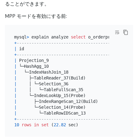
ることができます。
MPP モードを有効にする前:
mysql
>
 explain analyze 
select
 o_orderpriority, 
cou
+
--------------------------------------+----------
|
 id                                   
|
 estRows  
+
--------------------------------------+----------
|
 Projection_9                         
|
1.00
|
 └─HashAgg_10                         
|
1.00
|
   └─IndexHashJoin_18                 
|
4429262.1
|
     ├─TableReader_37(Build)          
|
5536577.6
|
     │ └─Selection_36                 
|
5536577.6
|
     │   └─TableFullScan_35           
|
150000000
|
     └─IndexLookUp_15(Probe)          
|
22018496.
|
       ├─IndexRangeScan_12(Build)     
|
27523121.
|
       └─Selection_14(Probe)          
|
22018496.
|
         └─TableRowIDScan_13          
|
27523121.
+
--------------------------------------+----------
10
rows
in
set
 (
22.82