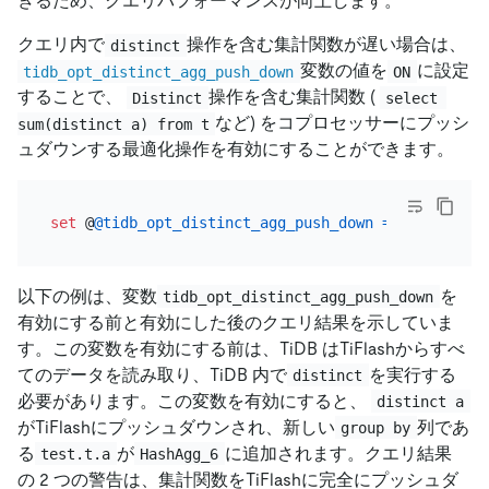
きるため、クエリパフォーマンスが向上します。
クエリ内で
操作を含む集計関数が遅い場合は、
distinct
変数の値を
に設定
tidb_opt_distinct_agg_push_down
ON
することで、
操作を含む集計関数 (
Distinct
select 
など) をコプロセッサーにプッシ
sum(distinct a) from t
ュダウンする最適化操作を有効にすることができます。
set
 @
@tidb_opt_distinct_agg_push_down
=
ON
以下の例は、変数
を
tidb_opt_distinct_agg_push_down
有効にする前と有効にした後のクエリ結果を示していま
す。この変数を有効にする前は、TiDB はTiFlashからすべ
てのデータを読み取り、TiDB 内で
を実行する
distinct
必要があります。この変数を有効にすると、
distinct a
がTiFlashにプッシュダウンされ、新しい
列であ
group by
る
が
に追加されます。クエリ結果
test.t.a
HashAgg_6
の 2 つの警告は、集計関数をTiFlashに完全にプッシュダ