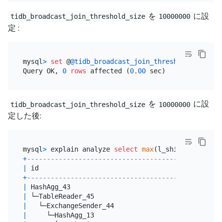
を
に設
tidb_broadcast_join_threshold_size
10000000
定 :
mysql
>
set
 @
@tidb_broadcast_join_threshold_size
=
Query OK, 
0
rows
 affected (
0.00
を
に設
tidb_broadcast_join_threshold_size
10000000
定した後:
mysql
>
 explain analyze 
select
max
(l_shipdate), 
max
+
------------------------------------------+------
|
 id                                       
|
 estRo
+
------------------------------------------+------
|
 HashAgg_43                               
|
1.00
|
 └─TableReader_45                         
|
1.00
|
   └─ExchangeSender_44                    
|
1.00
|
     └─HashAgg_13                         
|
1.00