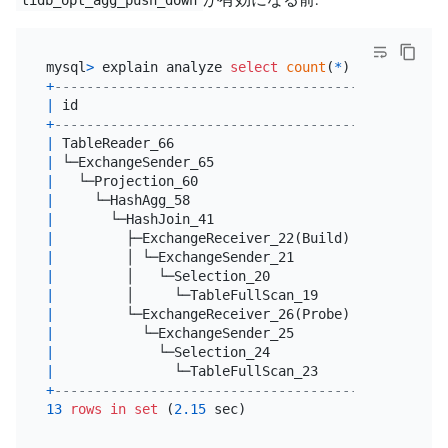
mysql
>
 explain analyze 
select
count
(
*
) 
from
 t1 
joi
+
------------------------------------------+------
|
 id                                       
|
 estRo
+
------------------------------------------+------
|
 TableReader_66                           
|
10045
|
 └─ExchangeSender_65                      
|
10045
|
   └─Projection_60                        
|
10045
|
     └─HashAgg_58                         
|
10045
|
       └─HashJoin_41                      
|
60000
|
         ├─ExchangeReceiver_22(Build)     
|
10045
|
         │ └─ExchangeSender_21            
|
10045
|
         │   └─Selection_20               
|
10045
|
         │     └─TableFullScan_19         
|
10045
|
         └─ExchangeReceiver_26(Probe)     
|
60000
|
           └─ExchangeSender_25            
|
60000
|
             └─Selection_24               
|
60000
|
               └─TableFullScan_23         
|
60000
+
------------------------------------------+------
13
rows
in
set
 (
2.15