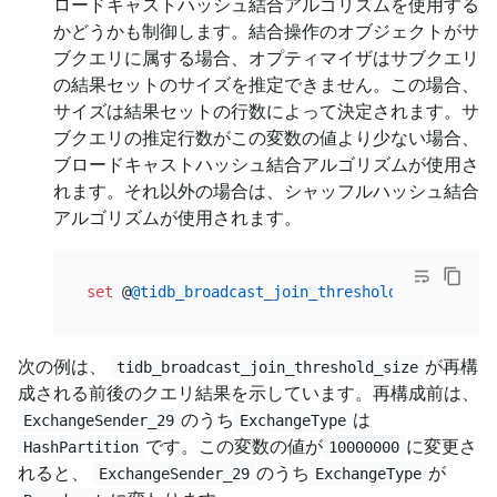
ロードキャストハッシュ結合アルゴリズムを使用する
かどうかも制御します。結合操作のオブジェクトがサ
ブクエリに属する場合、オプティマイザはサブクエリ
の結果セットのサイズを推定できません。この場合、
サイズは結果セットの行数によって決定されます。サ
ブクエリの推定行数がこの変数の値より少ない場合、
ブロードキャストハッシュ結合アルゴリズムが使用さ
れます。それ以外の場合は、シャッフルハッシュ結合
アルゴリズムが使用されます。
set
 @
@tidb_broadcast_join_threshold_count
=
10
次の例は、
が再構
tidb_broadcast_join_threshold_size
成される前後のクエリ結果を示しています。再構成前は、
のうち
は
ExchangeSender_29
ExchangeType
です。この変数の値が
に変更さ
HashPartition
10000000
れると、
のうち
が
ExchangeSender_29
ExchangeType