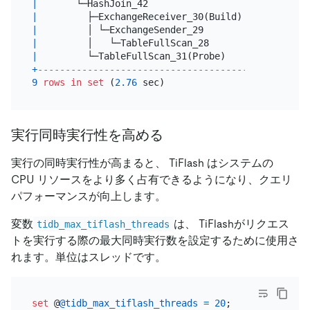
|
       └─HashJoin_42                      
|
60084
|
         ├─ExchangeReceiver_30(Build)     
|
10000
|
         │ └─ExchangeSender_29            
|
10000
|
         │   └─TableFullScan_28           
|
10000
|
         └─TableFullScan_31(Probe)        
|
60003
+
------------------------------------------+------
9
rows
in
set
 (
2.76
実行同時実行性を高める
実行の同時実行性が高まると、 TiFlash はシステムの
CPU リソースをより多く占有できるようになり、クエリ
パフォーマンスが向上します。
変数
は、 TiFlashがリクエス
tidb_max_tiflash_threads
トを実行する際の最大同時実行数を設定するために使用さ
れます。単位はスレッドです。
set
 @
@tidb_max_tiflash_threads
=
20