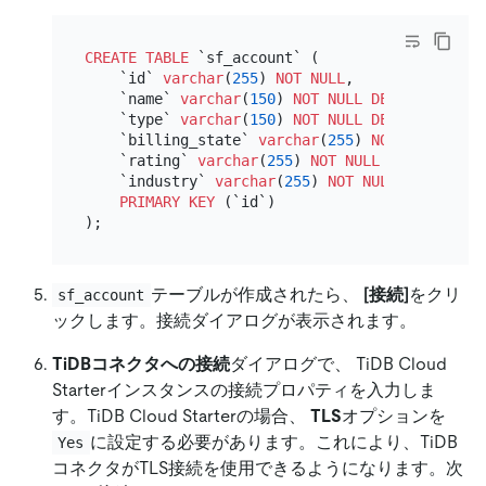
CREATE TABLE
 `sf_account` (

    `id` 
varchar
(
255
) 
NOT NULL
,

    `name` 
varchar
(
150
) 
NOT NULL
DEFAULT
''
,

    `type` 
varchar
(
150
) 
NOT NULL
DEFAULT
''
,

    `billing_state` 
varchar
(
255
) 
NOT NULL
DEFA
    `rating` 
varchar
(
255
) 
NOT NULL
DEFAULT
''
,

    `industry` 
varchar
(
255
) 
NOT NULL
DEFAULT
'
PRIMARY KEY
 (`id`)

テーブルが作成されたら、
[接続]
をクリ
sf_account
ックします。接続ダイアログが表示されます。
TiDBコネクタへの接続
ダイアログで、 TiDB Cloud
Starterインスタンスの接続プロパティを入力しま
す。TiDB Cloud Starterの場合、
TLS
オプションを
に設定する必要があります。これにより、TiDB
Yes
コネクタがTLS接続を使用できるようになります。次