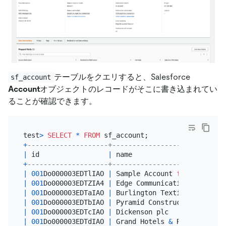
テーブルをクエリすると、Salesforce
sf_account
Account
オブジェクトのレコードがそこに書き込まれてい
ることが確認できます。
test
>
SELECT
*
FROM
+
--------------------+----------------------------
|
 id                 
|
 name                       
+
--------------------+----------------------------
|
001
Do000003EDTlIAO 
|
 Sample Account 
for
 Entitlem
|
001
Do000003EDTZIA4 
|
 Edge Communications        
|
001
Do000003EDTaIAO 
|
 Burlington Textiles Corp 
of
|
001
Do000003EDTbIAO 
|
 Pyramid Construction Inc.  
|
001
Do000003EDTcIAO 
|
 Dickenson plc              
|
001
Do000003EDTdIAO 
|
 Grand Hotels 
&
 Resorts Ltd 