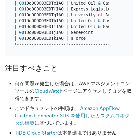
|
001
Do000003EDTeIAO 
|
 United Oil 
&
 Gas Corp.     
|
001
Do000003EDTfIAO 
|
 Express Logistics 
and
 Trans
|
001
Do000003EDTgIAO 
|
 University 
of
 Arizona      
|
001
Do000003EDThIAO 
|
 United Oil 
&
 Gas, UK       
|
001
Do000003EDTiIAO 
|
 United Oil 
&
 Gas, Singapore
|
001
Do000003EDTjIAO 
|
 GenePoint                  
|
001
Do000003EDTkIAO 
|
 sForce                     
+
--------------------+----------------------------
注目すべきこと
何か問題が発生した場合は、AWS マネジメントコン
ソールの
CloudWatch
ページにアクセスしてログを取
得できます。
このドキュメントの手順は、
Amazon AppFlow
Custom Connector SDK を使用したカスタムコネク
タの構築
に基づいています。
TiDB Cloud Starter
は本番環境では
ありません
。