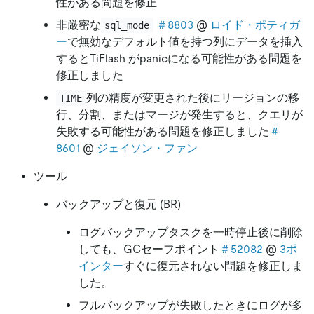
性がある問題を修正
非厳密な
＃8803
@
ロイド・ポティガ
sql_mode
ー
で無効なデフォルト値を持つ列にデータを挿入
するとTiFlash がpanicになる可能性がある問題を
修正しました
列の精度が変更された後にリージョンの移
TIME
行、分割、またはマージが発生すると、クエリが
失敗する可能性がある問題を修正しました
＃
8601
@
ジェイソン・ファン
ツール
バックアップと復元 (BR)
ログバックアップタスクを一時停止後に削除
しても、GCセーフポイント
＃52082
@
3ポ
インター
すぐに復元されない問題を修正しま
した。
フルバックアップが失敗したときにログが多