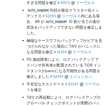
すぎる問題を修正
＃51572
@
リーヴルス
列目が複合クラスター化イン
AUTO_RANDOM
デックス
＃52255
@
リーヴルス
内にある場
合、 BR が
ID 割り当ての進行
AUTO_RANDOM
状況をバックアップできない問題を修正しま
した。
極端なケースでフルバックアップがピアを見
つけられなかった場合に TiKV がパニックに
なる問題を修正
＃16394
@
リーヴルス
PD 接続障害により、ログ バックアップ ア
ドバンサ所有者が配置されている TiDB イン
スタンスがpanicになる可能性がある問題を
修正しました
＃52597
@
ユジュンセン
不安定なテストケース
＃52547
@
リーヴル
ス
を修正
TiKV の再起動により、ログ バックアップの
グローバル チェックポイントが実際のバッ