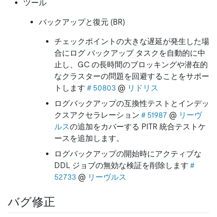
ツール
バックアップと復元 (BR)
チェックポイントの大きな遅延が発生した場
合にログ バックアップ タスクを自動的に中
止し、GC の長時間のブロッキングや潜在的
なクラスターの問題を回避することをサポー
トします
＃50803
@
リドリス
ログバックアップの互換性テストとインデッ
クスアクセラレーション
＃51987
@
リーヴ
ルス
の追加をカバーする PITR 統合テストケ
ースを追加します。
ログバックアップの開始時にアクティブな
DDL ジョブの無効な検証を削除します
＃
52733
@
リーヴルス
バグ修正