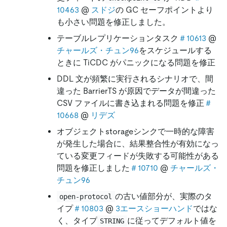
10463
@
スドジ
の GC セーフポイントより
も小さい問題を修正しました。
テーブルレプリケーションタスク
＃10613
@
チャールズ・チュン96
をスケジュールする
ときに TiCDC がパニックになる問題を修正
DDL 文が頻繁に実行されるシナリオで、間
違った BarrierTS が原因でデータが間違った
CSV ファイルに書き込まれる問題を修正
＃
10668
@
リデズ
オブジェクトstorageシンクで一時的な障害
が発生した場合に、結果整合性が有効になっ
ている変更フィードが失敗する可能性がある
問題を修正しました
＃10710
@
チャールズ・
チュン96
の古い値部分が、実際のタ
open-protocol
イプ
＃10803
@
3エースショーハンド
ではな
く、タイプ
に従ってデフォルト値を
STRING