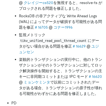
@
クレイジーcs520
を無視すると、resolve-ts が
ブロックされる問題を修正しました。
RocksDB の非アクティブな Write Ahead Logs
(WAL) によってデータが破損する可能性がある問
題を修正
＃16705
@
コナー1996
監視メトリック
にデー
tikv_unified_read_pool_thread_count
タがない場合がある問題を修正
＃16629
@
ユジ
ュンセン
楽観的トランザクションの実行中に、他のトラン
ザクションがそのトランザクションに対してロッ
ク解決操作を開始すると、トランザクションの主
キーに非同期コミットまたは 1PC モード
＃16620
@
ミョンケミンタ
で以前にコミットされたデー
タがある場合、トランザクションの原子性が壊れ
る可能性がわずかにある問題を修正しました。
PD