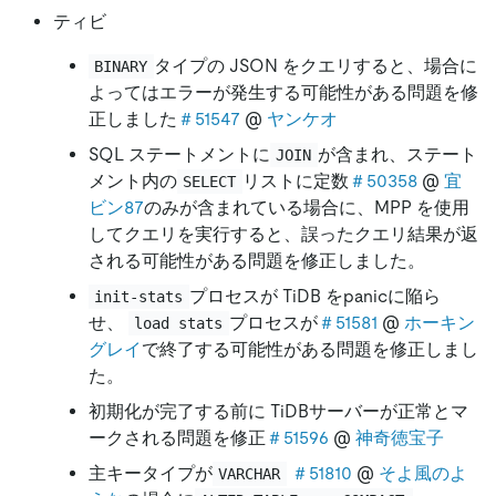
ティビ
タイプの JSON をクエリすると、場合に
BINARY
よってはエラーが発生する可能性がある問題を修
正しました
＃51547
@
ヤンケオ
SQL ステートメントに
が含まれ、ステート
JOIN
メント内の
リストに定数
＃50358
@
宜
SELECT
ビン87
のみが含まれている場合に、MPP を使用
してクエリを実行すると、誤ったクエリ結果が返
される可能性がある問題を修正しました。
プロセスが TiDB をpanicに陥ら
init-stats
せ、
プロセスが
＃51581
@
ホーキン
load stats
グレイ
で終了する可能性がある問題を修正しまし
た。
初期化が完了する前に TiDBサーバーが正常とマ
ークされる問題を修正
＃51596
@
神奇徳宝子
主キータイプが
＃51810
@
そよ風のよ
VARCHAR