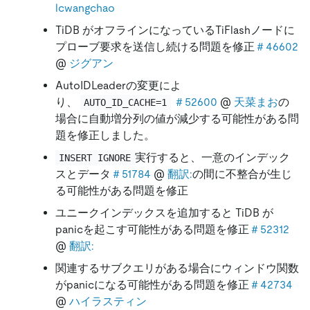
lcwangchao
TiDB がオフラインになっているTiFlashノードに
プローブ要求を送信し続ける問題を修正
＃46602
@
ジグアン
AutoIDLeaderの変更によ
り、
＃52600
@
天菜まお
の
AUTO_ID_CACHE=1
場合に自動増分列の値が減少する可能性がある問
題を修正しました。
実行すると、一意のインデック
INSERT IGNORE
スとデータ
＃51784
@
翻訳:
の間に不整合が生じ
る可能性がある問題を修正
ユニークインデックスを追加すると TiDB が
panicを起こす可能性がある問題を修正
＃52312
@
翻訳:
関連するサブクエリがある場合にウィンドウ関数
がpanicになる可能性がある問題を修正
＃42734
@
ハイラスティン