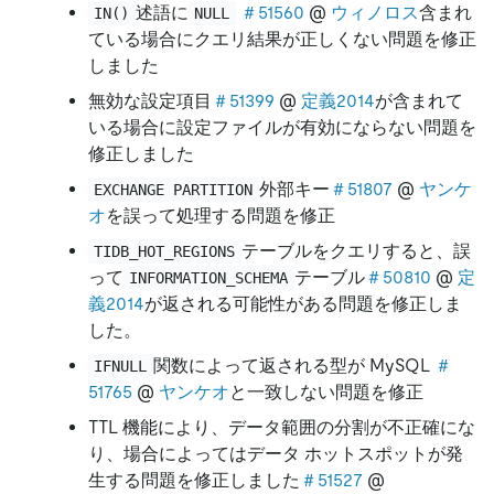
述語に
＃51560
@
ウィノロス
含まれ
IN()
NULL
ている場合にクエリ結果が正しくない問題を修正
しました
無効な設定項目
＃51399
@
定義2014
が含まれて
いる場合に設定ファイルが有効にならない問題を
修正しました
外部キー
＃51807
@
ヤンケ
EXCHANGE PARTITION
オ
を誤って処理する問題を修正
テーブルをクエリすると、誤
TIDB_HOT_REGIONS
って
テーブル
＃50810
@
定
INFORMATION_SCHEMA
義2014
が返される可能性がある問題を修正しま
した。
関数によって返される型が MySQL
＃
IFNULL
51765
@
ヤンケオ
と一致しない問題を修正
TTL 機能により、データ範囲の分割が不正確にな
り、場合によってはデータ ホットスポットが発
生する問題を修正しました
＃51527
@