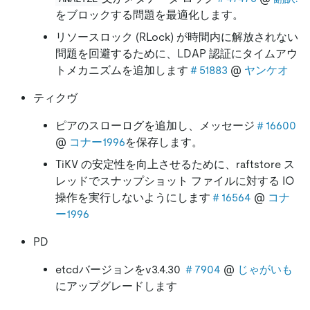
をブロックする問題を最適化します。
リソースロック (RLock) が時間内に解放されない
問題を回避するために、LDAP 認証にタイムアウ
トメカニズムを追加します
＃51883
@
ヤンケオ
ティクヴ
ピアのスローログを追加し、メッセージ
＃16600
@
コナー1996
を保存します。
TiKV の安定性を向上させるために、raftstore ス
レッドでスナップショット ファイルに対する IO
操作を実行しないようにします
＃16564
@
コナ
ー1996
PD
etcdバージョンをv3.4.30
＃7904
@
じゃがいも
にアップグレードします