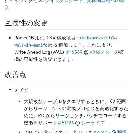
クイックアクセス:
クイックスタート
|
実稼働環境への導
入
互換性の変更
RocksDB 用の TiKV 構成項目
track-and-verify-
を追加します。これにより、
wals-in-manifest
Write Ahead Log (WAL)
＃16549
@
v01dスター
の破
損の可能性を調査できます。
改善点
ティビ
大規模なテーブルをクエリするときに、KV 範囲
からリージョンへの変換プロセスを高速化するた
めに、PD からリージョンをバッチでロードする
機能をサポート
＃51326
@
シーライズ
文がメタデータ ロック
＃47475
@
翻訳:
ANALYZE