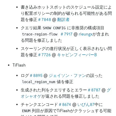
書き込みホットスポットのスケジュール設定によ
り配置ポリシーの制約が破られる可能性がある問
題を修正
＃7848
@
翻訳者
クエリ結果
に非推奨の構成項目
SHOW CONFIG
＃7917
@
rleungx
が含まれ
trace-region-flow
る問題を修正しました
スケーリングの進行状況が正しく表示されない問
題を修正
＃7726
@
キャビンフィーバーB
TiFlash
ログ
＃8895
@
ジェイソン・ファン
の誤った
値を修正
local_region_num
生成された列をクエリするとエラー
＃8787
@
グ
オシャオゲ
が返される問題を修正しました
チャンクエンコード
＃8674
@
いびん87
中に
列目が原因でTiFlashがクラッシュする可能
ENUM