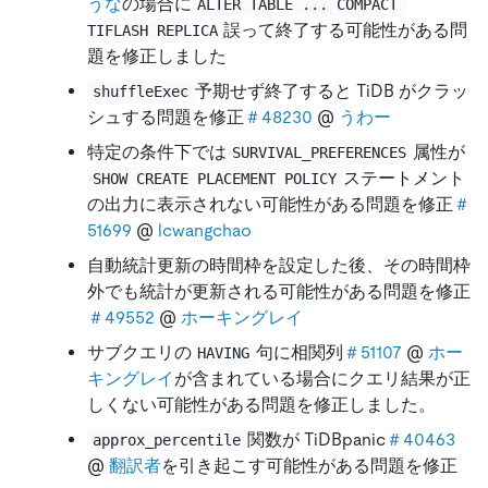
うな
の場合に
ALTER TABLE ... COMPACT 
誤って終了する可能性がある問
TIFLASH REPLICA
題を修正しました
予期せず終了すると TiDB がクラッ
shuffleExec
シュする問題を修正
＃48230
@
うわー
特定の条件下では
属性が
SURVIVAL_PREFERENCES
ステートメント
SHOW CREATE PLACEMENT POLICY
の出力に表示されない可能性がある問題を修正
＃
51699
@
lcwangchao
自動統計更新の時間枠を設定した後、その時間枠
外でも統計が更新される可能性がある問題を修正
＃49552
@
ホーキングレイ
サブクエリの
句に相関列
＃51107
@
ホー
HAVING
キングレイ
が含まれている場合にクエリ結果が正
しくない可能性がある問題を修正しました。
関数が TiDBpanic
＃40463
approx_percentile
@
翻訳者
を引き起こす可能性がある問題を修正