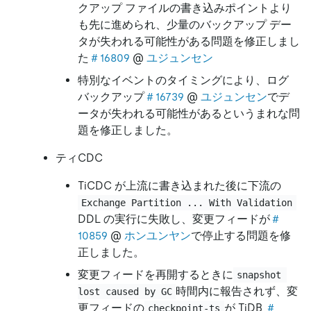
クアップ ファイルの書き込みポイントより
も先に進められ、少量のバックアップ デー
タが失われる可能性がある問題を修正しまし
た
＃16809
@
ユジュンセン
特別なイベントのタイミングにより、ログ
バックアップ
＃16739
@
ユジュンセン
でデ
ータが失われる可能性があるというまれな問
題を修正しました。
ティCDC
TiCDC が上流に書き込まれた後に下流の
Exchange Partition ... With Validation
DDL の実行に失敗し、変更フィードが
＃
10859
@
ホンユンヤン
で停止する問題を修
正しました。
変更フィードを再開するときに
snapshot 
時間内に報告されず、変
lost caused by GC
更フィードの
が TiDB
＃
checkpoint-ts