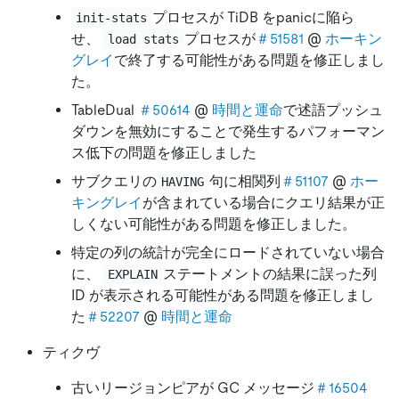
プロセスが TiDB をpanicに陥ら
init-stats
せ、
プロセスが
＃51581
@
ホーキン
load stats
グレイ
で終了する可能性がある問題を修正しまし
た。
TableDual
＃50614
@
時間と運命
で述語プッシュ
ダウンを無効にすることで発生するパフォーマン
ス低下の問題を修正しました
サブクエリの
句に相関列
＃51107
@
ホー
HAVING
キングレイ
が含まれている場合にクエリ結果が正
しくない可能性がある問題を修正しました。
特定の列の統計が完全にロードされていない場合
に、
ステートメントの結果に誤った列
EXPLAIN
ID が表示される可能性がある問題を修正しまし
た
＃52207
@
時間と運命
ティクヴ
古いリージョンピアが GC メッセージ
＃16504