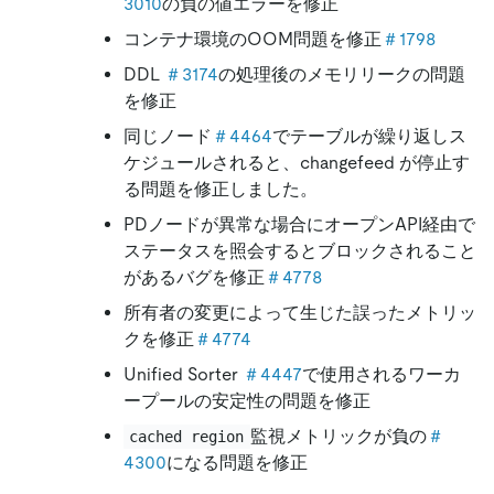
3010
の負の値エラーを修正
コンテナ環境のOOM問題を修正
＃1798
DDL
＃3174
の処理後のメモリリークの問題
を修正
同じノード
＃4464
でテーブルが繰り返しス
ケジュールされると、changefeed が停止す
る問題を修正しました。
PDノードが異常な場合にオープンAPI経由で
ステータスを照会するとブロックされること
があるバグを修正
＃4778
所有者の変更によって生じた誤ったメトリッ
クを修正
＃4774
Unified Sorter
＃4447
で使用されるワーカ
ープールの安定性の問題を修正
監視メトリックが負の
＃
cached region
4300
になる問題を修正