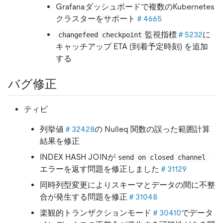
Grafanaダッシュボードで複数のKubernetes
クラスターをサポート
＃4665
監視指標
＃5232
に
changefeed checkpoint
キャッチアップ ETA (到着予定時刻) を追加
する
バグ修正
ティビ
列挙値
＃32428
の Nulleq 関数の誤った範囲計算
結果を修正
INDEX HASH JOINが
send on closed channel
エラーを返す問題を修正しました
＃31129
同時列型変更によりスキーマとデータの間に不整
合が発生する問題を修正
＃31048
楽観的トランザクションモード
＃30410
でデータ