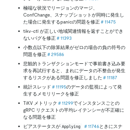
極端な状況でリージョンのマージ、
ConfChange、スナップショットが同時に発生し
た場合に発生するpanicの問題を修正
＃11475
tikv-ctl が正しい地域関連情報を返すことができ
ないバグを修正
＃11393
小数点以下の除算結果がゼロの場合の負の符号の
問題を修正
＃29586
悲観的トランザクションモードで事前書き込み要
求を再試行すると、まれにデータの不整合が発生
するリスクがある問題を修正しました
＃11187
統計スレッド
＃11195
のデータの監視によって発
生するメモリリークを修正
TiKV メトリック
＃11299
でインスタンスごとの
gRPC リクエストの平均レイテンシーが不正確に
なる問題を修正
ピアステータスが
＃11746
ときにスナ
Applying