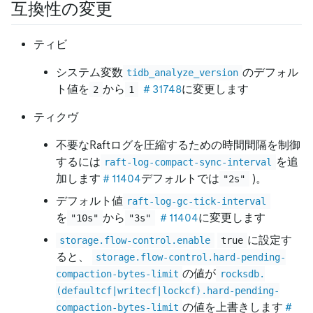
互換性の変更
ティビ
システム変数
のデフォル
tidb_analyze_version
ト値を
から
＃31748
に変更します
2
1
ティクヴ
不要なRaftログを圧縮するための時間間隔を制御
するには
を追
raft-log-compact-sync-interval
加します
＃11404
デフォルトでは
)。
"2s"
デフォルト値
raft-log-gc-tick-interval
を
から
＃11404
に変更します
"10s"
"3s"
に設定す
storage.flow-control.enable
true
ると、
storage.flow-control.hard-pending-
の値が
compaction-bytes-limit
rocksdb.
(defaultcf|writecf|lockcf).hard-pending-
の値を上書きします
＃
compaction-bytes-limit