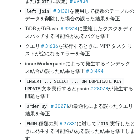
または
に設定)
＃29434
off
＃31321
を使用して複数のテーブルの
left join
データを削除した場合の誤った結果を修正
TiDB がTiFlash
＃32814
に重複したタスクをディ
スパッチする可能性があるバグを修正
クエリ
＃31636
を実行するときに MPP タスク リ
ストが空になるエラーを修正
innerWorkerpanicによって発生するインデック
ス結合の誤った結果を修正
＃31494
INSERT ... SELECT ... ON DUPLICATE KEY 
文を実行するとpanic
＃28078
が発生する
UPDATE
問題を修正
＃30271
の最適化による誤ったクエリ
Order By
結果を修正
種類の列
＃27831
に対して
実行したと
ENUM
JOIN
きに発生する可能性のある誤った結果を修正しま
す。