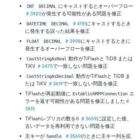
にキャストするとオーバーフロー
INT
DECIMAL
＃3920
が発生する可能性がある問題を修正
＃4151
にキャストするとき
DATETIME
DECIMAL
に発生する誤った結果を修正
＃3998
にキャストするときに
FLOAT
DECIMAL
発生するオーバーフローを修正
動作がTiFlashと TiDB または
CastStringAsReal
TiKV
＃3475
で一致しない問題を修正
動作がTiFlashと TiDB ま
CastStringAsDecimal
たは TiKV
＃3619
で一致しない問題を修正
TiFlashが再起動後に
エ
EstablishMPPConnection
ラーを返す可能性がある問題を修正しました
＃
3615
TiFlashレプリカの数を0
＃3659
に設定した後、
古いデータを再利用できない問題を修正
主キーが
＃3569
のときに主キー列を拡
handle