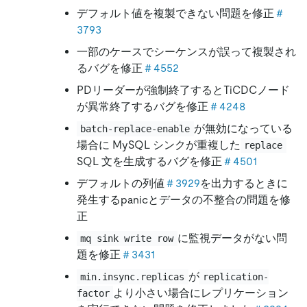
デフォルト値を複製できない問題を修正
＃
3793
一部のケースでシーケンスが誤って複製され
るバグを修正
＃4552
PDリーダーが強制終了するとTiCDCノード
が異常終了するバグを修正
＃4248
が無効になっている
batch-replace-enable
場合に MySQL シンクが重複した
replace
SQL 文を生成するバグを修正
＃4501
デフォルトの列値
＃3929
を出力するときに
発生するpanicとデータの不整合の問題を修
正
に監視データがない問
mq sink write row
題を修正
＃3431
が
min.insync.replicas
replication-
より小さい場合にレプリケーション
factor