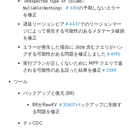
Unexpected type of column: 
＃3351
の予期しないエラー
Nullable(Nothing)
を修正
遅延リージョンピア
＃4437
でのリージョンマー
ジによって発生する可能性のあるメタデータ破損
を修正
エラーが発生した場合に
含むクエリがハン
JOIN
グする可能性がある問題を修正しました
＃4195
実行プランが正しくないために MPP クエリで返
される可能性のある誤った結果を修正
＃3389
ツール
バックアップと復元 (BR)
BRがRawKV
＃32607
バックアップに失敗す
る問題を修正
ティCDC