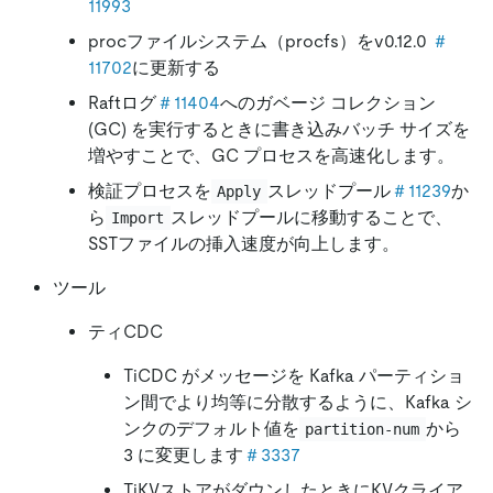
11993
procファイルシステム（procfs）をv0.12.0
＃
11702
に更新する
Raftログ
＃11404
へのガベージ コレクション
(GC) を実行するときに書き込みバッチ サイズを
増やすことで、GC プロセスを高速化します。
検証プロセスを
スレッドプール
＃11239
か
Apply
ら
スレッドプールに移動することで、
Import
SSTファイルの挿入速度が向上します。
ツール
ティCDC
TiCDC がメッセージを Kafka パーティショ
ン間でより均等に分散するように、Kafka シ
ンクのデフォルト値を
から
partition-num
3 に変更します
＃3337
TiKVストアがダウンしたときにKVクライア