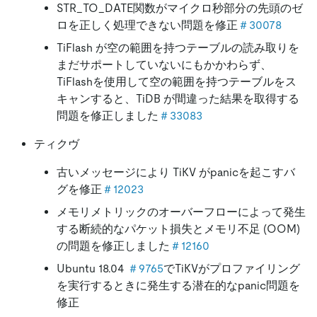
STR_TO_DATE関数がマイクロ秒部分の先頭のゼ
ロを正しく処理できない問題を修正
＃30078
TiFlash が空の範囲を持つテーブルの読み取りを
まだサポートしていないにもかかわらず、
TiFlashを使用して空の範囲を持つテーブルをス
キャンすると、TiDB が間違った結果を取得する
問題を修正しました
＃33083
ティクヴ
古いメッセージにより TiKV がpanicを起こすバ
グを修正
＃12023
メモリメトリックのオーバーフローによって発生
する断続的なパケット損失とメモリ不足 (OOM)
の問題を修正しました
＃12160
Ubuntu 18.04
＃9765
でTiKVがプロファイリング
を実行するときに発生する潜在的なpanic問題を
修正