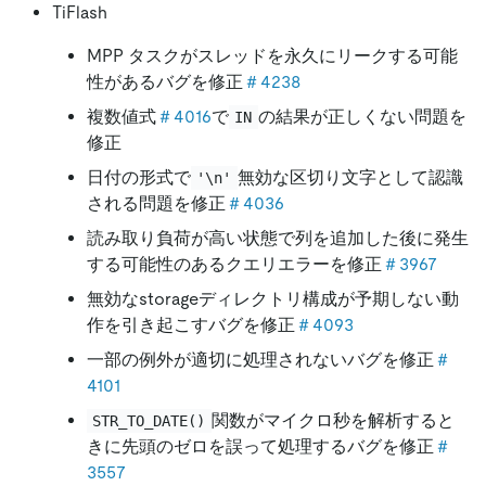
TiFlash
MPP タスクがスレッドを永久にリークする可能
性があるバグを修正
＃4238
複数値式
＃4016
で
の結果が正しくない問題を
IN
修正
日付の形式で
無効な区切り文字として認識
'\n'
される問題を修正
＃4036
読み取り負荷が高い状態で列を追加した後に発生
する可能性のあるクエリエラーを修正
＃3967
無効なstorageディレクトリ構成が予期しない動
作を引き起こすバグを修正
＃4093
一部の例外が適切に処理されないバグを修正
＃
4101
関数がマイクロ秒を解析すると
STR_TO_DATE()
きに先頭のゼロを誤って処理するバグを修正
＃
3557