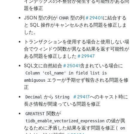
インデックスの不整合が発生する可能性がある問
題を修正
JSON 型の列が
型の列
＃29401
に結合する
CHAR
と SQL 操作がキャンセルされる問題を修正しま
した。
トランザクションを使用する場合と使用しない場
合でウィンドウ関数が異なる結果を返す可能性が
ある問題を修正しました
＃29947
SQL文に自然結合
＃25041
含まれている場合に
Column 'col_name' in field list is 
エラーが予期せず報告される問題を修
ambiguous
正
から
＃29417
へのキャスト時に
Decimal
String
長さ情報が間違っている問題を修正
関数が
GREATEST
の値が異
tidb_enable_vectorized_expression
なるために矛盾した結果を返す問題を修正 (
on