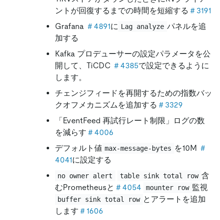
ントが回復するまでの時間を短縮する
＃3191
Grafana
＃4891
に
パネルを追
Lag analyze
加する
Kafka プロデューサーの設定パラメータを公
開して、TiCDC
＃4385
で設定できるように
します。
チェンジフィードを再開するための指数バッ
クオフメカニズムを追加する
＃3329
「EventFeed 再試行レート制限」ログの数
を減らす
＃4006
デフォルト値
を10M
＃
max-message-bytes
4041
に設定する
含
no owner alert
table sink total row
むPrometheusと
＃4054
監視
mounter row
とアラートを追加
buffer sink total row
します
＃1606