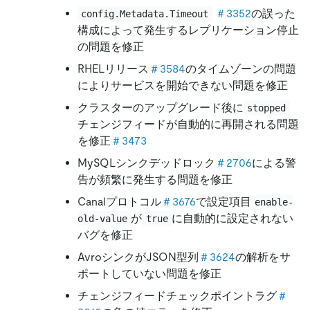
＃3352
の誤った
config.Metadata.Timeout
構成によって発生するレプリケーション停止
の問題を修正
RHELリリース
＃3584
のタイムゾーンの問題
によりサービスを開始できない問題を修正
クラスターのアップグレード後に
stopped
チェンジフィードが自動的に再開される問題
を修正
＃3473
MySQLシンクデッドロック
＃2706
による警
告が頻繁に発生する問題を修正
Canalプロトコル
＃3676
で設定項目
enable-
が
に自動的に設定されない
old-value
true
バグを修正
AvroシンクがJSON型列
＃3624
の解析をサ
ポートしていない問題を修正
チェンジフィードチェックポイントラグ
＃