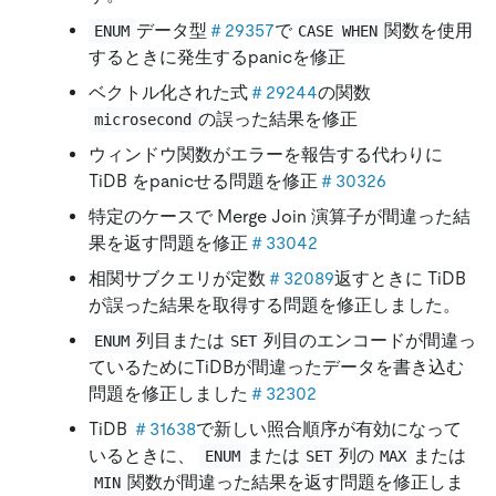
データ型
＃29357
で
関数を使用
ENUM
CASE WHEN
するときに発生するpanicを修正
ベクトル化された式
＃29244
の関数
の誤った結果を修正
microsecond
ウィンドウ関数がエラーを報告する代わりに
TiDB をpanicせる問題を修正
＃30326
特定のケースで Merge Join 演算子が間違った結
果を返す問題を修正
＃33042
相関サブクエリが定数
＃32089
返すときに TiDB
が誤った結果を取得する問題を修正しました。
列目または
列目のエンコードが間違っ
ENUM
SET
ているためにTiDBが間違ったデータを書き込む
問題を修正しました
＃32302
TiDB
＃31638
で新しい照合順序が有効になって
いるときに、
または
列の
または
ENUM
SET
MAX
関数が間違った結果を返す問題を修正しま
MIN