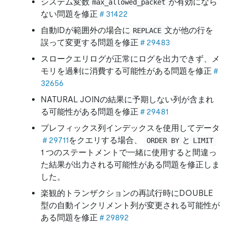
システム変数
が有効になら
max_allowed_packet
ない問題を修正
＃31422
自動IDが範囲外の場合に
文が他の行を
REPLACE
誤って変更する問題を修正
＃29483
スロークエリログが正常にログを出力できず、メ
モリを過剰に消費する可能性がある問題を修正
＃
32656
NATURAL JOINの結果に予期しない列が含まれ
る可能性がある問題を修正
＃29481
プレフィックス列インデックスを使用してデータ
＃29711
をクエリする場合、
と
ORDER BY
LIMIT
1 つのステートメントで一緒に使用すると間違っ
た結果が出力される可能性がある問題を修正しま
した。
楽観的トランザクションの再試行時にDOUBLE
型の自動インクリメント列が変更される可能性が
ある問題を修正
＃29892