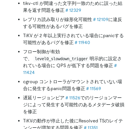
tikv-ctl が間違った文字列一致のために誤った結
果を返す問題を修正
＃12329
レプリカ読み取りが線形化可能性
＃12109
に違反
する可能性があるバグを修正
TiKV が 2 年以上実行されている場合にpanicする
可能性があるバグを修正
＃11940
フロー制御が有効
で、
明示的に設定さ
level0_slowdown_trigger
れている場合に QPS が低下する問題を修正
＃
11424
cgroup コントローラがマウントされていない場
合に発生するpanic問題を修正
＃11569
遅延リージョンピア
＃11526
でのリージョンマー
ジによって発生する可能性のあるメタデータ破損
を修正
TiKVの動作が停止した後にResolved TSのレイテ
ンシーが増加する問題を修正
＃11351