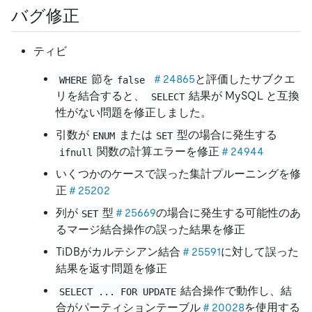
バグ修正
ティビ
節を
＃24865
と評価したサブクエ
WHERE
false
リを結合すると、
結果が MySQL と互換
SELECT
性がない問題を修正しました。
引数が
または
型の場合に発生する
ENUM
SET
関数の計算エラーを修正
＃24944
ifnull
いくつかのケースで誤った集計プルーニングを修
正
＃25202
列が
型
＃25669
の場合に発生する可能性のあ
SET
るマージ結合操作の誤った結果を修正
TiDBがカルテシアン結合
＃25591
に対して誤った
結果を返す問題を修正
結合操作で動作し、結
SELECT ... FOR UPDATE
合がパーティションテーブル
＃20028
を使用する