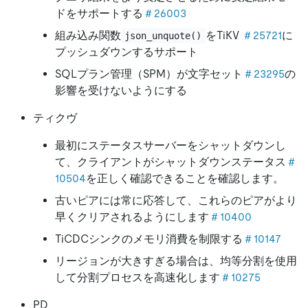
ドをサポートする
＃26003
組み込み関数
をTiKV
＃25721
に
json_unquote()
プッシュダウンするサポート
SQLプラン管理（SPM）が文字セット
＃23295
の
影響を受けないようにする
ティクヴ
最初にステータスサーバーをシャットダウンし
て、クライアントがシャットダウンステータス
＃
10504
を正しく確認できることを確認します。
古いピアには常に応答して、これらのピアがより
早くクリアされるようにします
＃10400
TiCDCシンクのメモリ消費を制限する
＃10147
リージョンが大きすぎる場合は、均等分割を使用
して分割プロセスを高速化します
＃10275
PD