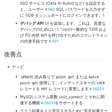
SSO サービス (Okta や Auth0 など) を設定する
と、ユーザー
＃960
SQL パスワードを入力せず
に TiDB ダッシュボードにログインできます。1
デバッグ API
UI を追加します。これは、高度な
デバッグのためにいくつかの一般的な TiDB およ
び PD 内部 API を呼び出すためのコマンドライン
の代替手段です
＃927
改善点
ティビ
読み取りで
または
UPDATE
point get
batch 
使用して、インデックスキーの
point get
LOCK
レコードを
レコードに変更します
＃26223
PUT
MySQLシステム変数
とそれに関
init_connect
連する機能
＃26031
をサポートする
クエリ結果をより安定させるために安定結果モー