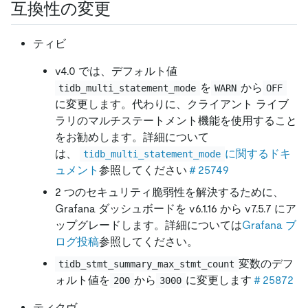
互換性の変更
ティビ
v4.0 では、デフォルト値
を
から
tidb_multi_statement_mode
WARN
OFF
に変更します。代わりに、クライアント ライブ
ラリのマルチステートメント機能を使用すること
をお勧めします。詳細について
は、
に関するドキ
tidb_multi_statement_mode
ュメント
参照してください
＃25749
2 つのセキュリティ脆弱性を解決するために、
Grafana ダッシュボードを v6.1.16 から v7.5.7 にア
ップグレードします。詳細については
Grafana ブ
ログ投稿
参照してください。
変数のデフ
tidb_stmt_summary_max_stmt_count
ォルト値を
から
に変更します
＃25872
200
3000
ティクヴ