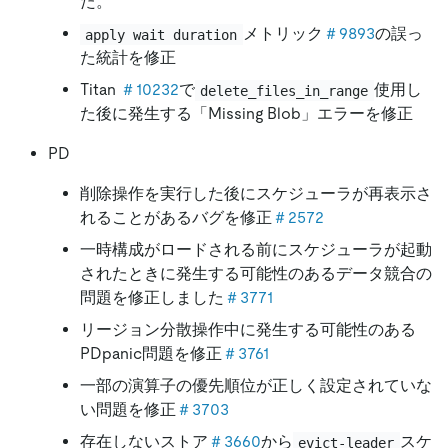
た。
メトリック
＃9893
の誤っ
apply wait duration
た統計を修正
Titan
＃10232
で
使用し
delete_files_in_range
た後に発生する「Missing Blob」エラーを修正
PD
削除操作を実行した後にスケジューラが再表示さ
れることがあるバグを修正
＃2572
一時構成がロードされる前にスケジューラが起動
されたときに発生する可能性のあるデータ競合の
問題を修正しました
＃3771
リージョン分散操作中に発生する可能性のある
PDpanic問題を修正
＃3761
一部の演算子の優先順位が正しく設定されていな
い問題を修正
＃3703
存在しないストア
＃3660
から
スケ
evict-leader