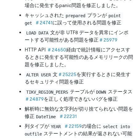
場合に発生するpanic問題を修正しました。
キャッシュされた
プランが
prepared
point 
＃24741
に誤って使用される問題を修正
get
文が非 UTF8 データを異常にインポ
LOAD DATA
ートする可能性がある問題を修正
＃25979
HTTP API
＃24650
経由で統計情報にアクセスす
るときに発生する可能性のあるメモリリークの問
題を修正しました。
文
＃25225
を実行するときに発生す
ALTER USER
るセキュリティ問題を修正
テーブルが
ステータス
TIKV_REGION_PEERS
DOWN
＃24879
を正しく処理できないバグを修正
解析時に無効な文字列が切り捨てられない問題を
修正
＃22231
DateTime
列タイプが
＃22159
の場合に
YEAR
select into 
ステートメントの結果が返されない可能
outfile