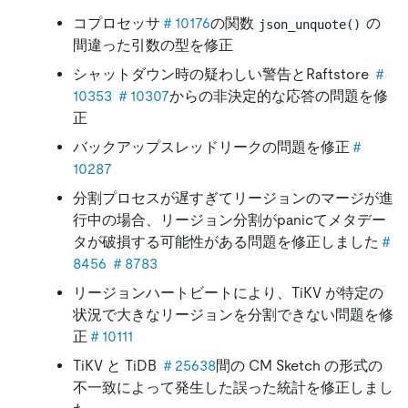
コプロセッサ
＃10176
の関数
の
json_unquote()
間違った引数の型を修正
シャットダウン時の疑わしい警告とRaftstore
＃
10353
＃10307
からの非決定的な応答の問題を修
正
バックアップスレッドリークの問題を修正
＃
10287
分割プロセスが遅すぎてリージョンのマージが進
行中の場合、リージョン分割がpanicてメタデー
タが破損する可能性がある問題を修正しました
＃
8456
＃8783
リージョンハートビートにより、TiKV が特定の
状況で大きなリージョンを分割できない問題を修
正
＃10111
TiKV と TiDB
＃25638
間の CM Sketch の形式の
不一致によって発生した誤った統計を修正しまし