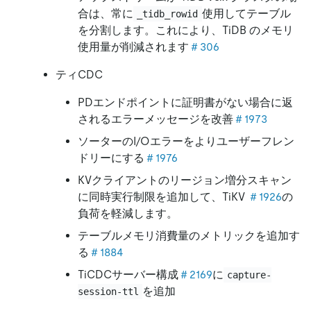
合は、常に
使用してテーブル
_tidb_rowid
を分割します。これにより、TiDB のメモリ
使用量が削減されます
＃306
ティCDC
PDエンドポイントに証明書がない場合に返
されるエラーメッセージを改善
＃1973
ソーターのI/Oエラーをよりユーザーフレン
ドリーにする
＃1976
KVクライアントのリージョン増分スキャン
に同時実行制限を追加して、TiKV
＃1926
の
負荷を軽減します。
テーブルメモリ消費量のメトリックを追加す
る
＃1884
TiCDCサーバー構成
＃2169
に
capture-
を追加
session-ttl