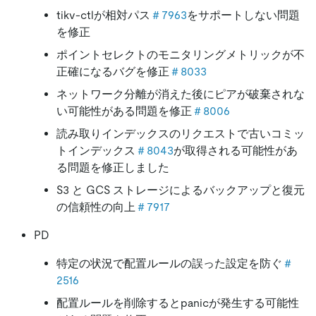
tikv-ctlが相対パス
＃7963
をサポートしない問題
を修正
ポイントセレクトのモニタリングメトリックが不
正確になるバグを修正
＃8033
ネットワーク分離が消えた後にピアが破棄されな
い可能性がある問題を修正
＃8006
読み取りインデックスのリクエストで古いコミッ
トインデックス
＃8043
が取得される可能性があ
る問題を修正しました
S3 と GCS ストレージによるバックアップと復元
の信頼性の向上
＃7917
PD
特定の状況で配置ルールの誤った設定を防ぐ
＃
2516
配置ルールを削除するとpanicが発生する可能性