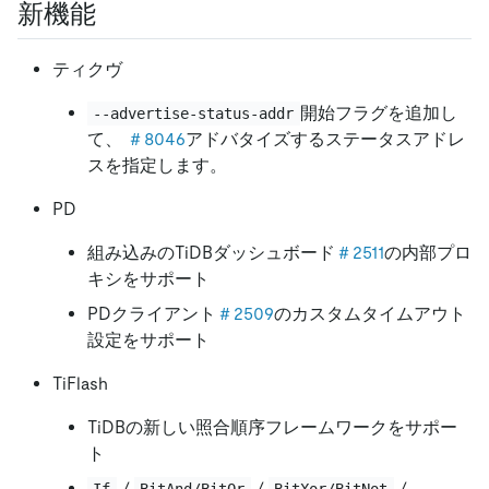
新機能
ティクヴ
開始フラグを追加し
--advertise-status-addr
て、
＃8046
アドバタイズするステータスアドレ
スを指定します。
PD
組み込みのTiDBダッシュボード
＃2511
の内部プロ
キシをサポート
PDクライアント
＃2509
のカスタムタイムアウト
設定をサポート
TiFlash
TiDBの新しい照合順序フレームワークをサポー
ト
/
/
/
If
BitAnd/BitOr
BitXor/BitNot