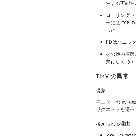
生する可能性が
ローリング ア
ーには
TCP I
した。
PDはパニッ
その他の原因
実行して gor
TiKV の異常
現象
モニターの
KV Cm
リクエストを送信し
考えられる理由
gRPC durati