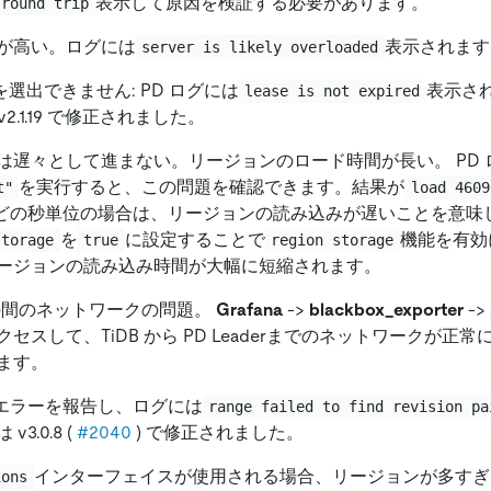
表示して原因を検証する必要があります。
round trip
が高い。ログには
表示されます
server is likely overloaded
erを選出できません: PD ログには
表示さ
lease is not expired
び v2.1.19 で修正されました。
は遅々として進まない。リージョンのロード時間が長い。 PD 
を実行すると、この問題を確認できます。結果が
t"
load 4609
どの秒単位の場合は、リージョンの読み込みが遅いことを意味します
を
に設定することで
機能を有効
storage
true
region storage
ージョンの読み込み時間が大幅に短縮されます。
PD の間のネットワークの問題。
Grafana
-
>
blackbox_exporter
-
>
セスして、TiDB から PD Leaderまでのネットワークが正
ます。
エラーを報告し、ログには
range failed to find revision pa
3.0.8 (
#2040
) で修正されました。
インターフェイスが使用される場合、リージョンが多すぎると
ions