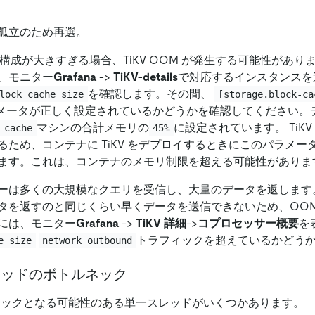
孤立のため再選。
構成が大きすぎる場合、TiKV OOM が発生する可能性があり
、モニター
Grafana
-
>
TiKV-details
で対応するインスタンスを
を確認します。その間、
lock cache size
[storage.block-ca
メータが正しく設定されているかどうかを確認してください。
マシンの合計メモリの
に設定されています。 TiK
-cache
45%
るため、コンテナに TiKV をデプロイするときにこのパラメー
ます。これは、コンテナのメモリ制限を超える可能性がありま
ーは多くの大規模なクエリを受信し、大量のデータを返します。 
タを返すのと同じくらい早くデータを送信できないため、OOM
には、モニター
Grafana
-
>
TiKV 詳細
-
>
コプロセッサー概要
を
トラフィックを超えているかどう
e size
network outbound
スレッドのボトルネック
トルネックとなる可能性のある単一スレッドがいくつかあります。