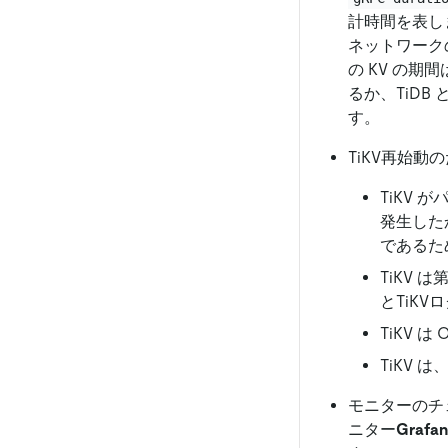
計時間を表しま
ネットワーク
の KV の期
るか、TiDB
す。
TiKV再始動
TiKV
発生した
であるた
TiKV
とTiK
TiKV 
TiKV は
モニターのチェ
ニター
Grafa