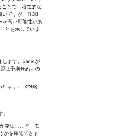
ることで、潜在的な
いですが、TiDB
ンシーが高い可能性があ
あることを示していま
ます。panicが
問題は予期せぬもの
られます。
dmesg
す。
選択が発生します。モ
うかを確認できま