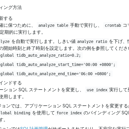
ィング方法
新する
確に保つために、
手動で実行し、
コ
analyze table
crontab
定期的に実行します。
を自動で実行します。しきい値
を下げ、
alyze
analyze ratio
の開始時刻と終了時刻を設定します。次の例を参照してくださ
 global tidb_auto_analyze_ratio=0.2;
 global tidb_auto_analyze_start_time='00:00 +0800';
 global tidb_auto_analyze_end_time='06:00 +0800';
インドする
ーション SQL ステートメントを変更し、
実行して
use index
使用します。
バージョンでは、アプリケーション SQL ステートメントを変更す
を使用して
のバインディング SQ
global binding
force index
す。
ージョンでは
SQL計画管理
がサポートされており、不安定な実行