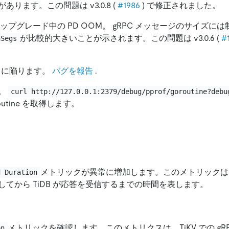
あります。この問題は v3.0.8 (
#1986
) で修正されました。
ップグレード中の PD OOM。 gRPC メッセージのサイズに
が比較的大きいことが示されます。この問題は v3.0.6 (
#
nSegs
クに陥ります。
バグを報告
.
。
curl http://127.0.0.1:2379/debug/pprof/goroutine?debu
outine を取得します。
メトリックが異常に増加します。このメトリックは、TiD
d Duration
てから TiDB が応答を受信するまでの時間を表します。
メトリックを確認します。このメトリクスは、TiKV での gR
on