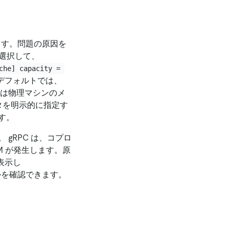
ます。問題の原因を
選択して、
che] capacity = 
デフォルトでは、
V は物理マシンのメ
タを明示的に指定す
す。
gRPC は、コプロ
 が発生します。原
表示し
かを確認できます。