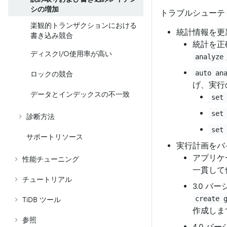
シの増加
トラブルシューテ
楽観的トランザクションにおける
統計情報を更
書き込み競合
統計を正
ディスクI/O使用率が高い
analyze
auto an
ロックの競合
げ、実行
データとインデックスの不一致
set
set
診断方法
set
サポートリソース
実行計画をバ
アプリケ
性能チューニング
一貫して
チュートリアル
3.0 
create 
TiDB ツール
作成しま
参照
4.0 バ