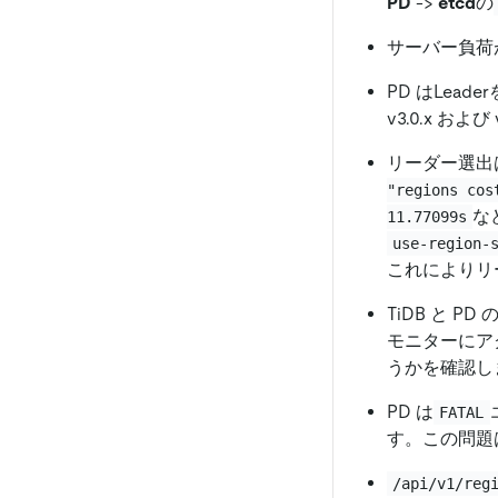
PD
-
>
etcd
の
サーバー負荷
PD はLead
v3.0.x およ
リーダー選出
"regions cos
な
11.77099s
use-region-
これによりリ
TiDB と 
モニターにアク
うかを確認し
PD は
FATAL
す。この問題は v
/api/v1/reg