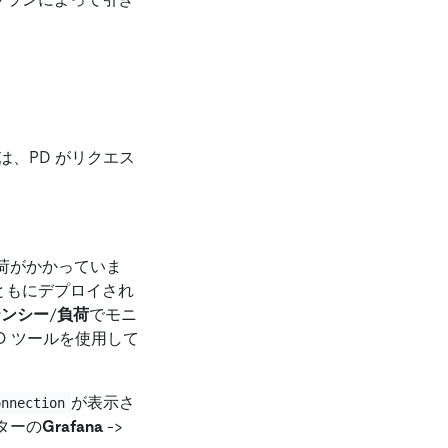
、PD がリクエス
負荷がかかっていま
とともにデプロイされ
テンシー
/
負荷
でモニ
O ツールを使用して
が表示さ
onnection
ターの
Grafana
-
>