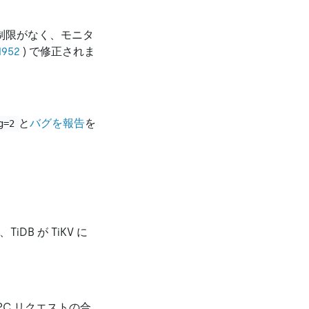
は制限がなく、モニタ
1952
) で修正されま
と
バグを報告
を
g=2
B が TiKV に
PC リクエストの合