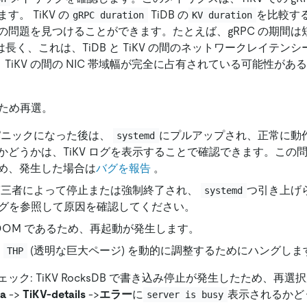
す。 TiKV の
TiDB の
を比較す
gRPC duration
KV duration
の問題を見つけることができます。たとえば、gRPC の期間は短
間は長く、これは、TiDB と TiKV の間のネットワークレイテ
 と TiKV の間の NIC 帯域幅が完全に占有されている可能性が
のため再選。
 がパニックになった後は、
にプルアップされ、正常に動作し
systemd
かどうかは、TiKV ログを表示することで確認できます。この
め、発生した場合は
バグを報告
。
 は第三者によって停止または強制終了され、
つ引き上げ
systemd
Vログを参照して原因を確認してください。
は OOM であるため、再起動が発生します。
、
(透明な巨大ページ) を動的に調整するためにハングしま
THP
ック: TiKV RocksDB で書き込み停止が発生したため、再
na
-
>
TiKV-details
-
>
エラー
に
表示されるかど
server is busy