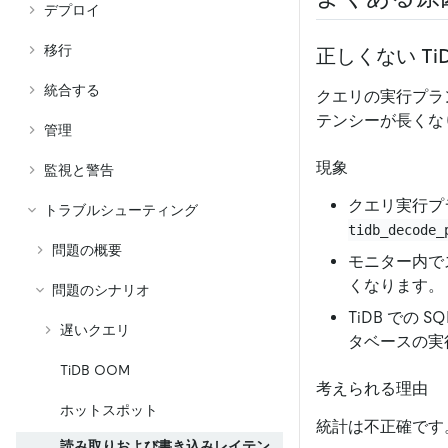
デプロイ
移行
正しくない Ti
統合する
クエリの実行プラ
テンシーが長くな
管理
現象
監視と警告
クエリ実行プ
トラブルシューティング
tidb_decode_
問題の概要
モニター内で
くなります。
問題のシナリオ
TiDB での
遅いクエリ
タベースの実
TiDB OOM
考えられる理由
ホットスポット
統計は不正確です
読み取りおよび書き込みレイテン