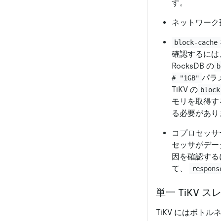
す。
ネットワーク
block-cache
確認するには
RocksDB の
b
パラ
# "1GB"
TiKV の
block
モリを取得す
る必要があり
コプロセッサ
セッサがデー
因を確認する
て、
respons
単一 TiKV 
TiKV にはボ