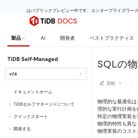
 はパブリックプレビュー中です。エンタープライズワー
製品
AI
開発者
ベストプラクティス
TiDB Self-Managed
SQLの
v7.5
貢献
ドキュメントホーム
物理的な最適化は
TiDBセルフマネージドについて
理的な実行計画を
特定の物理実装を
クイックスタート
物理的特性も異な
開発する
物理実装のコスト