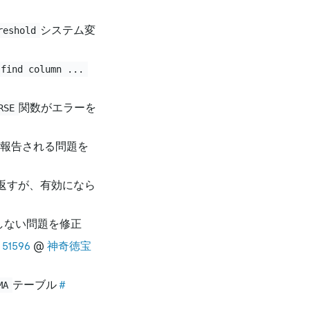
システム変
reshold
 find column ...
関数がエラーを
RSE
報告される問題を
を返すが、有効になら
しない問題を修正
51596
@
神奇徳宝
テーブル
＃
MA