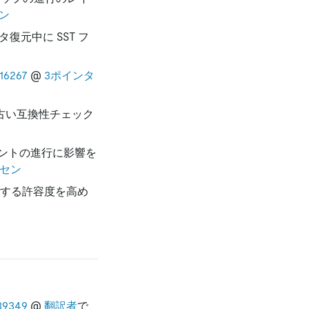
ン
復元中に SST フ
16267
@
3ポインタ
る場合の古い互換性チェック
ントの進行に影響を
セン
対する許容度を高め
9349
@
翻訳者
で