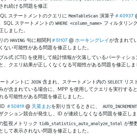
され続ける問題を修正
が SQL ステートメントのクエリに
演算子
＃40937
MemTableScan
、SQL ステートメントの
フィルタリン
WHERE <column_name>
正しました。
リの
句に相関列
＃51107
@
ホーキングレイ
が含まれて
HAVING
くない可能性がある問題を修正しました。
ブル式 (CTE) を使用して統計情報が欠落しているパーティショ
と、クエリ結果が正しくなくなる可能性がある問題を修正しま
ステートメントに
含まれ、ステートメント内の
リス
JOIN
SELECT
みが含まれている場合に、MPP を使用してクエリを実行する
れる可能性がある問題を修正しました。
ID
＃50819
@
天菜まお
を割り当てるときに、
AUTO_INCREMEN
ザクション競合が発生し、ID が連続しなくなる問題を修正し
na の監視メトリック
が整
tidb_statistics_auto_analyze_total
として表示されない問題を修正しました。