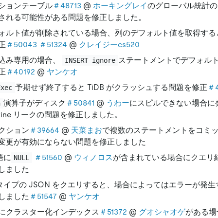
ションテーブル
＃48713
@
ホーキングレイ
のグローバル統計の
される可能性がある問題を修正しました。
ォルト値が削除されている場合、列のデフォルト値を取得する
正
＃50043
＃51324
@
クレイジーcs520
込み専用の場合、
ステートメントでデフォル
INSERT ignore
正
＃40192
@
ヤンケオ
予期せず終了すると TiDB がクラッシュする問題を修正
＃4
Exec
演算子がディスク
＃50841
@
うわー
にスピルできない場合に
n
outine リークの問題を修正しました。
クション
＃39664
@
天菜まお
で複数のステートメントをコミ
変更が有効にならない問題を修正しました
語に
＃51560
@
ウィノロス
が含まれている場合にクエリ
NULL
しました
タイプの JSON をクエリすると、場合によってはエラーが発
しました
＃51547
@
ヤンケオ
にクラスター化インデックス
＃51372
@
グオシャオゲ
がある場