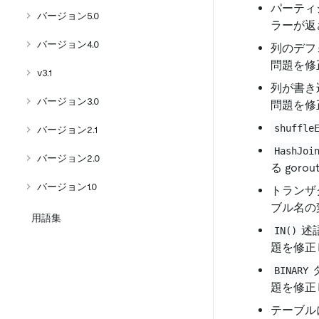
パーティ
バージョン5.0
ラーが返
バージョン4.0
列のデフ
問題を修
v3.1
列が書き
バージョン3.0
問題を修
shuffle
バージョン2.1
HashJoi
バージョン2.0
る gor
バージョン1.0
トランザ
ブル名の
用語集
述
IN()
題を修正
BINARY
題を修正
テーブル