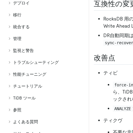
互換性の変
デプロイ
移行
RocksDB 用
Write Ahead 
統合する
DR自動同期
管理
sync-recove
監視と警告
改善点
トラブルシューティング
ティビ
性能チューニング
force-i
チュートリアル
ら、Ti
TiDB ツール
ックされ
ANALYZE
参照
ティクヴ
よくある質問
不要な非