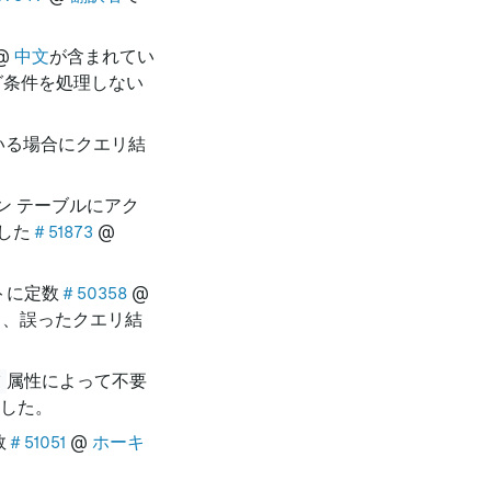
@
中文
が含まれてい
グ条件を処理しない
いる場合にクエリ結
ン テーブルにアク
した
＃51873
@
トに定数
＃50358
@
と、誤ったクエリ結
属性によって不要
T
ました。
数
＃51051
@
ホーキ