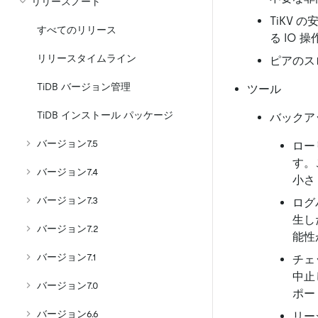
リリースノート
TiKV 
すべてのリリース
る IO
リリースタイムライン
ピアのス
TiDB バージョン管理
ツール
TiDB インストール パッケージ
バックアッ
バージョン7.5
ロー
す。
バージョン7.4
小さ
バージョン7.3
ログ
生し
バージョン7.2
能性
バージョン7.1
チェ
中止
バージョン7.0
ポー
バージョン6.6
リー