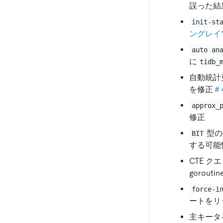
誤った結
init-st
ングレイ
auto an
に
tidb_
自動統計
を修正
＃
approx_
修正
型の
BIT
する可能
CTE 
gorou
force-i
ートをリ
主キータ