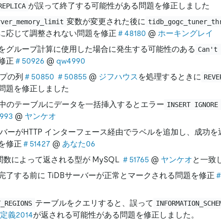
が誤って終了する可能性がある問題を修正しました
REPLICA
変数が変更された後に
rver_memory_limit
tidb_gogc_tuner_th
に応じて調整されない問題を修正
＃48180
@
ホーキングレイ
をグループ計算に使用した場合に発生する可能性のある
Can't
修正
＃50926
@
qw4990
プの列
＃50850
＃50855
@
ジフハウス
を処理するときに
REVE
問題を修正しました
作中のテーブルにデータを一括挿入するとエラー
INSERT IGNORE
993
@
ヤンケオ
サーバーがHTTP インターフェース経由でラベルを追加し、成功
を修正
＃51427
@
あなた06
関数によって返される型が MySQL
＃51765
@
ヤンケオ
と一致
完了する前に TiDBサーバーが正常とマークされる問題を修正
＃
テーブルをクエリすると、誤って
T_REGIONS
INFORMATION_SCHE
定義2014
が返される可能性がある問題を修正しました。