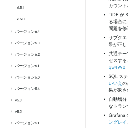
カウント
6.5.1
TiDB 
6.5.0
る場合に
問題を修
バージョン6.4
サブクエ
バージョン6.3
果が正し
共通テー
バージョン6.2
セスする
バージョン6.1
qw4990
SQL 
バージョン6.0
いいえ
の
バージョン5.4
果が返さ
自動増分 
v5.3
なトラン
v5.2
Grafa
ングレイ
バージョン5.1