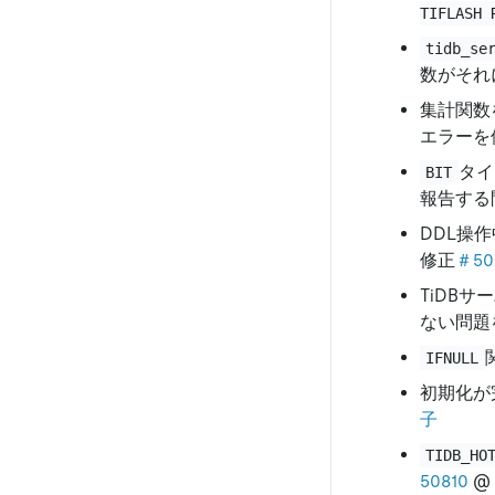
TIFLASH 
tidb_se
数がそれ
集計関数
エラーを
タイ
BIT
報告する
DDL操
修正
＃50
TiDB
ない問題
IFNULL
初期化が
子
TIDB_HO
50810
@