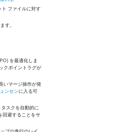
ョット ファイルに対す
します。
O) を最適化しま
ックポイントラグが
長いマージ操作が発
ュンセン
に入る可
 タスクを自動的に
を回避することをサ
アップの進行のレイ