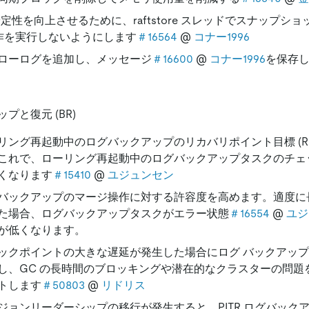
の安定性を向上させるために、raftstore スレッドでスナップシ
 操作を実行しないようにします
＃16564
@
コナー1996
ローログを追加し、メッセージ
＃16600
@
コナー1996
を保存
プと復元 (BR)
リング再起動中のログバックアップのリカバリポイント目標 (RP
これで、ローリング再起動中のログバックアップタスクのチェ
くなります
＃15410
@
ユジュンセン
バックアップのマージ操作に対する許容度を高めます。適度に
た場合、ログバックアップタスクがエラー状態
＃16554
@
ユジ
が低くなります。
ックポイントの大きな遅延が発生した場合にログ バックアップ
し、GC の長時間のブロッキングや潜在的なクラスターの問題
トします
＃50803
@
リドリス
ジョンリーダーシップの移行が発生すると、PITR ログバック