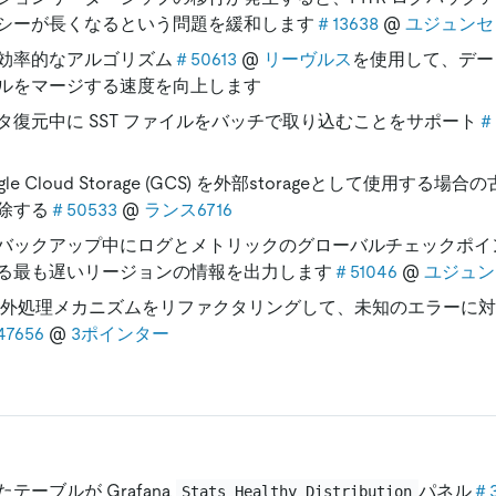
シーが長くなるという問題を緩和します
＃13638
@
ユジュンセ
効率的なアルゴリズム
＃50613
@
リーヴルス
を使用して、データ
ルをマージする速度を向上します
タ復元中に SST ファイルをバッチで取り込むことをサポート
＃
gle Cloud Storage (GCS) を外部storageとして使用す
除する
＃50533
@
ランス6716
バックアップ中にログとメトリックのグローバルチェックポイ
る最も遅いリージョンの情報を出力します
＃51046
@
ユジュン
例外処理メカニズムをリファクタリングして、未知のエラーに
7656
@
3ポインター
テーブルが Grafana
パネル
＃3
Stats Healthy Distribution