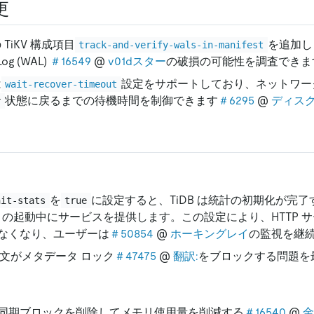
更
の TiKV 構成項目
を追加し
track-and-verify-wals-in-manifest
Log (WAL)
＃16549
@
v01dスター
の破損の可能性を調査できま
は
設定をサポートしており、ネットワー
wait-recover-timeout
状態に戻るまでの待機時間を制御できます
＃6295
@
ディス
r
を
に設定すると、TiDB は統計の初期化が完
nit-stats
true
DB の起動中にサービスを提供します。この設定により、HTTP 
なくなり、ユーザーは
＃50854
@
ホーキングレイ
の監視を継
文がメタデータ ロック
＃47475
@
翻訳:
をブロックする問題を
同期ブロックを削除してメモリ使用量を削減する
＃16540
@
金