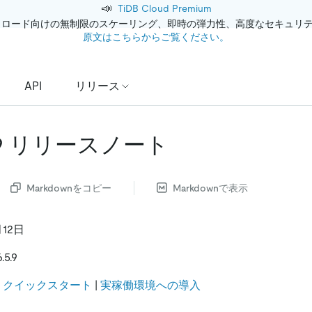
📣
TiDB Cloud Premium
クロード向けの無制限のスケーリング、即時の弾力性、高度なセキュリ
原文はこちらからご覧ください。
API
リリース
.5.9 リリースノート
Markdownをコピー
Markdownで表示
月12日
5.9
:
クイックスタート
|
実稼働環境への導入