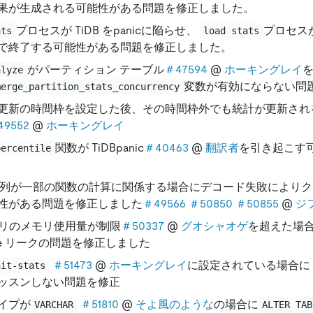
果が生成される可能性がある問題を修正しました。
プロセスが TiDB をpanicに陥らせ、
プロセス
ats
load stats
で終了する可能性がある問題を修正しました。
がパーティション テーブル
＃47594
@
ホーキングレイ
alyze
変数が有効にならない問
merge_partition_stats_concurrency
更新の時間枠を設定した後、その時間枠外でも統計が更新され
49552
@
ホーキングレイ
関数が TiDBpanic
＃40463
@
翻訳者
を引き起こす
percentile
列が一部の関数の計算に関係する場合にデコード失敗によりク
性がある問題を修正しました
＃49566
＃50850
＃50855
@
ジ
クエリのメモリ使用量が制限
＃50337
@
グオシャオゲ
を超えた場
tine リークの問題を修正しました
＃51473
@
ホーキングレイ
に設定されている場合に T
nit-stats
ッスンしない問題を修正
イプが
＃51810
@
そよ風のような
の場合に
VARCHAR
ALTER TAB