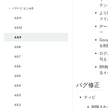
テン
バージョン6.5
より
6.5.11
ァイ
デー
6.5.10
ー
6.5.9
Goo
を削
6.5.8
ログ
6.5.7
与え
6.5.6
BR
る
＃4
6.5.5
バグ修正
6.5.4
6.5.3
ティビ
6.5.2
削除された