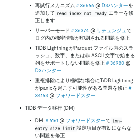
再試行メカニズム
＃36566
@
D3ハンター
を
追加して
エラーを修
read index not ready
正します
サーバーモード
＃36374
@
リチュンジュ
で
ログ内の機密情報が印刷される問題を修正
TiDB Lightning がParquet ファイル内のスラ
ッシュ、数字、または非 ASCII 文字で始まる
列をサポートしない問題を修正
＃36980
@
D3ハンター
重複排除により極端な場合にTiDB Lightning
がpanicを起こす可能性がある問題を修正
＃
34163
@
フォワードスター
TiDB データ移行 (DM)
DM
＃6161
@
フォワードスター
で
txn-
設定項目が有効にならな
entry-size-limit
い問題を修正