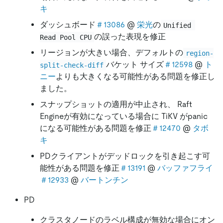
キ
ダッシュボード
＃13086
@
栄光
の
Unified 
の誤った表現を修正
Read Pool CPU
リージョンが大きい場合、デフォルトの
region-
バケット サイズ
＃12598
@
ト
split-check-diff
ニー
よりも大きくなる可能性がある問題を修正し
ました。
スナップショットの適用が中止され、 Raft
Engineが有効になっている場合に TiKV がpanic
になる可能性がある問題を修正
＃12470
@
タボ
キ
PDクライアントがデッドロックを引き起こす可
能性がある問題を修正
＃13191
@
バッファフライ
＃12933
@
バートンチン
PD
クラスタノードのラベル構成が無効な場合にオン