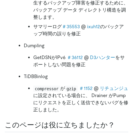
生するバックアップ障害を修正するために、
バックアップ データ ディレクトリ構造を調
整します。
サマリーログ
＃35553
@
ixuh12
のバックア
ップ時間の誤りを修正
Dumpling
GetDSNがIPv6
＃36112
@
D3ハンター
をサ
ポートしない問題を修正
TiDBBinlog
が
＃1152
@
リチュンジュ
compressor
gzip
に設定されている場合に、 Drainer がPump
にリクエストを正しく送信できないバグを修
正しました。
このページは役に立ちましたか？