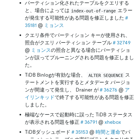
パーティション化されたテーブルをクエリする
と、場合によっては
エラー
index-out-of-range
が発生する可能性がある問題を修正しました
＃
35181
@
ミョンス
クエリ条件でパーティション キーが使用され、
照合がクエリ パーティション テーブル
＃32749
@
ミョンス
の照合と異なる場合にパーティショ
ンが誤ってプルーニングされる問題を修正しまし
た。
TiDB Binlogが有効な場合、
ス
ALTER SEQUENCE
テートメントを実行するとメタデータ バージョ
ンが間違って発生し、 Drainer が
＃36276
@
ア
イリンキッド
で終了する可能性がある問題を修正
しました。
極端なケースで起動時に誤った TiDB ステータス
が表示される問題を修正
＃36791
@
xhebox
TiDBダッシュボード
＃35153
@
時間と運命
でパ