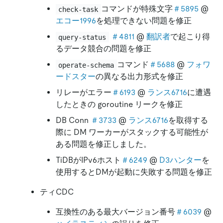
コマンドが特殊文字
＃5895
@
check-task
エコー1996
を処理できない問題を修正
＃4811
@
翻訳者
で起こり得
query-status
るデータ競合の問題を修正
コマンド
＃5688
@
フォワ
operate-schema
ードスター
の異なる出力形式を修正
リレーがエラー
＃6193
@
ランス6716
に遭遇
したときの goroutine リークを修正
DB Conn
＃3733
@
ランス6716
を取得する
際に DM ワーカーがスタックする可能性が
ある問題を修正しました。
TiDBがIPv6ホスト
＃6249
@
D3ハンター
を
使用するとDMが起動に失敗する問題を修正
ティCDC
互換性のある最大バージョン番号
＃6039
@