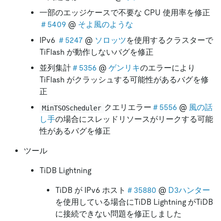
一部のエッジケースで不要な CPU 使用率を修正
＃5409
@
そよ風のような
IPv6
＃5247
@
ソロッツ
を使用するクラスターで
TiFlash が動作しないバグを修正
並列集計
＃5356
@
ゲンリキ
のエラーにより
TiFlash がクラッシュする可能性があるバグを修
正
クエリエラー
＃5556
@
風の話
MinTSOScheduler
し手
の場合にスレッドリソースがリークする可能
性があるバグを修正
ツール
TiDB Lightning
TiDB が IPv6 ホスト
＃35880
@
D3ハンター
を使用している場合にTiDB Lightning がTiDB
に接続できない問題を修正しました