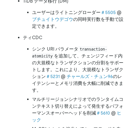
TiDB データ移行 (DM)
ユーザーはライトニングローダー
＃5505
@
ブチュイトウデゴウ
の同時実行数を手動で設
定できます。
ティCDC
シンク URI パラメータ
transaction-
を追加して、チェンジフィード内
atomicity
の大規模なトランザクションの分割をサポー
トします。これにより、大規模なトランザク
ション
＃5231
@
チャールズ・チュン96
のレ
イテンシーとメモリ消費を大幅に削減できま
す。
マルチリージョンシナリオでのランタイムコ
ンテキスト切り替えによって発生するパフォ
ーマンスオーバーヘッドを削減
＃5610
@
ヒ
ック