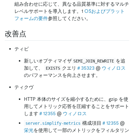
組み合わせに応じて、異なる品質基準に対するマルチ
レベルサポートを導入します。1
OSおよびプラット
フォームの要件
参照してください。
改善点
ティビ
新しいオプティマイザ
を追
SEMI_JOIN_REWRITE
加して、
クエリ
＃35323
@
ウィノロス
EXISTS
のパフォーマンスを向上させます。
ティクヴ
HTTP 本体のサイズを縮小するために、gzip を使
用してメトリック応答を圧縮することをサポート
します
＃12355
@
ウィノロス
構成項目
＃12355
@
server.simplify-metrics
栄光
を使用して一部のメトリックをフィルタリン