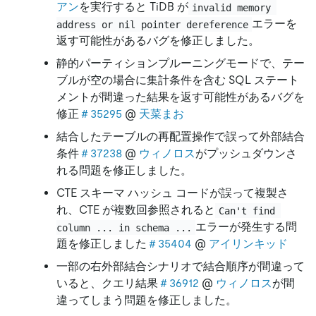
アン
を実行すると TiDB が
invalid memory 
エラーを
address or nil pointer dereference
返す可能性があるバグを修正しました。
静的パーティションプルーニングモードで、テー
ブルが空の場合に集計条件を含む SQL ステート
メントが間違った結果を返す可能性があるバグを
修正
＃35295
@
天菜まお
結合したテーブルの再配置操作で誤って外部結合
条件
＃37238
@
ウィノロス
がプッシュダウンさ
れる問題を修正しました。
CTE スキーマ ハッシュ コードが誤って複製さ
れ、CTE が複数回参照されると
Can't find 
エラーが発生する問
column ... in schema ...
題を修正しました
＃35404
@
アイリンキッド
一部の右外部結合シナリオで結合順序が間違って
いると、クエリ結果
＃36912
@
ウィノロス
が間
違ってしまう問題を修正しました。