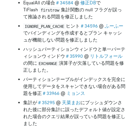
EqualAll の場合
＃34584
@
修正DB
で
TiFlash
集計関数の null フラグが誤っ
firstrow
て推論される問題を修正しました
ヒント
＃34596
@
ふーふー
IGNORE_PLAN_CACHE
でバインディングを作成するとプラン キャッシ
ュが機能しない問題を修正しました
ハッシュパーティションウィンドウと単一パーテ
ィションウィンドウ
＃35990
@
リトルフォール
の間に
演算子が欠落している問題を修
EXCHANGE
正しました。
パーティションテーブルがインデックスを完全に
使用してデータをスキャンできない場合がある問
題を修正
＃33966
@
ミョンス
集計が
＃35295
@
天菜まお
にプッシュダウンさ
れた後に部分集計に誤ったデフォルト値が設定さ
れた場合のクエリ結果が誤っている問題を修正し
ました