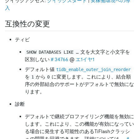
クイックアクセス:
クイックスタート
|
実稼働環境への導
入
互換性の変更
ティビ
文を大文字と小文字を
SHOW DATABASES LIKE …
区別しない
＃34766
@
エ1イヤ1
デフォルト値
tidb_enable_outer_join_reorder
を
から
に変更します。これにより、結合順
1
0
序の外部結合のサポートがデフォルトで無効にな
ります。
診断
デフォルトで継続プロファイリング機能を無効に
します。これにより、この機能が有効になってい
る場合に発生する可能性のあるTiFlashクラッシ
ュの問題を回避できます。詳細については、
＃