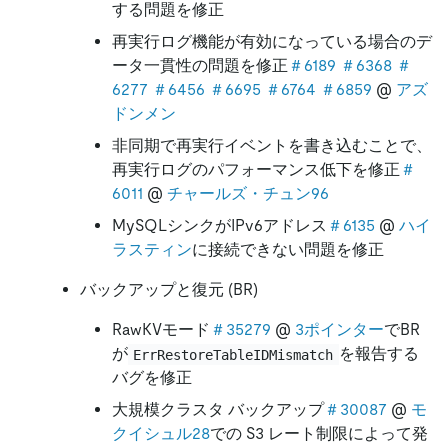
する問題を修正
再実行ログ機能が有効になっている場合のデ
ータ一貫性の問題を修正
＃6189
＃6368
＃
6277
＃6456
＃6695
＃6764
＃6859
@
アズ
ドンメン
非同期で再実行イベントを書き込むことで、
再実行ログのパフォーマンス低下を修正
＃
6011
@
チャールズ・チュン96
MySQLシンクがIPv6アドレス
＃6135
@
ハイ
ラスティン
に接続できない問題を修正
バックアップと復元 (BR)
RawKVモード
＃35279
@
3ポインター
でBR
が
を報告する
ErrRestoreTableIDMismatch
バグを修正
大規模クラスタ バックアップ
＃30087
@
モ
クイシュル28
での S3 レート制限によって発