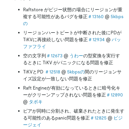
Raftstore がビジー状態の場合にリージョンが重
複する可能性があるバグを修正
＃13160
@
5kbps
の
リージョンハートビートが中断された後にPDが
TiKVに再接続しない問題を修正
＃12934
@
バッ
ファフライ
空の文字列
＃12673
@
うわー
の型変換を実行す
るときに TiKV がパニックになる問題を修正
TiKVとPD
＃12518
@
5kbpsの
間のリージョンサ
イズ設定が一致しない問題を修正
Raft Engineが有効になっているときに暗号化キ
ーがクリーンアップされない問題を修正
＃12890
@
タボキ
ピアが同時に分割され、破棄されたときに発生す
る可能性のあるpanic問題を修正
＃12825
@
ビジ
ージェイ