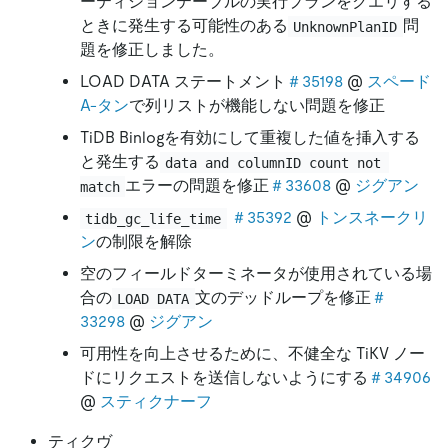
ーティションテーブルの実行プランをクエリする
ときに発生する可能性のある
問
UnknownPlanID
題を修正しました。
LOAD DATA ステートメント
＃35198
@
スペード
A-タン
で列リストが機能しない問題を修正
TiDB Binlogを有効にして重複した値を挿入する
と発生する
data and columnID count not 
エラーの問題を修正
＃33608
@
ジグアン
match
＃35392
@
トンスネークリ
tidb_gc_life_time
ン
の制限を解除
空のフィールドターミネータが使用されている場
合の
文のデッドループを修正
＃
LOAD DATA
33298
@
ジグアン
可用性を向上させるために、不健全な TiKV ノー
ドにリクエストを送信しないようにする
＃34906
@
スティクナーフ
ティクヴ