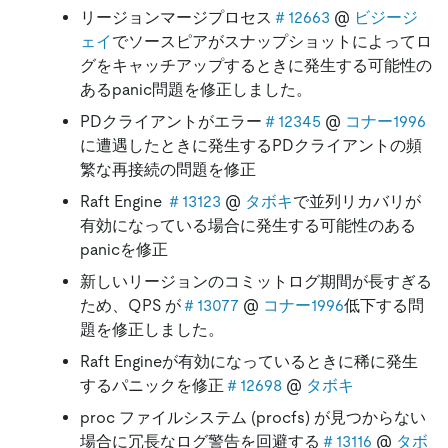
リージョンマージプロセス
＃12663
@
ビジージ
ェイ
でソースピアがスナップショットによってロ
グをキャッチアップするときに発生する可能性の
あるpanic問題を修正しました。
PDクライアントがエラー
＃12345
@
コナー1996
に遭遇したときに発生するPDクライアントの頻
繁な再接続の問題を修正
Raft Engine
＃13123
@
タボキ
で並列リカバリが
有効になっている場合に発生する可能性のある
panicを修正
新しいリージョンのコミットログ期間が長すぎる
ため、QPS が
＃13077
@
コナー1996
低下する問
題を修正しました。
Raft Engineが有効になっているときに稀に発生
するパニックを修正
＃12698
@
タボキ
proc ファイルシステム (procfs) が見つからない
場合に冗長なログ警告を回避する
＃13116
@
タボ