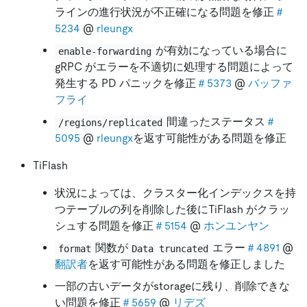
ラインの進行状況が不正確になる問題を修正
＃
5234
@
rleungx
が有効になっている場合に
enable-forwarding
gRPC がエラーを不適切に処理する問題によって
発生する PD パニックを修正
＃5373
@
バッファ
フライ
間違ったステータス
＃
/regions/replicated
5095
@
rleungx
を返す可能性がある問題を修正
TiFlash
状況によっては、クラスター化インデックスを持
つテーブルの列を削除した後にTiFlash がクラッ
シュする問題を修正
＃5154
@
ホンユンヤン
関数が
エラー
＃4891
@
format
Data truncated
翻訳者
を返す可能性がある問題を修正しました
一部の古いデータがstorageに残り、削除できな
い問題を修正
＃5659
@
リデズ