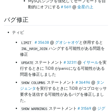
MySQLシンクを強化してセーフモードを自
動的にオフにする
＃5611
@
金星の上
バグ修正
ティビ
＃35638
@
グオシャオゲ
と併用すると
LIMIT
ハングする可能性がある問題を
INL_HASH_JOIN
修正
ステートメント
＃32311
@
イサール
を実
UPDATE
行するときに TiDB がpanicになる可能性がある
問題を修正しました
ステートメント
＃36496
@
タン
SHOW COLUMNS
ジェンタ
を実行するときに TiDB がコプロセッサ
要求を送信する可能性があるバグを修正しまし
た。
ステートメント
＃31569
@
ジグ
SHOW WARNINGS