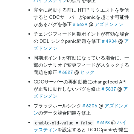
ハイラスティン
の誤りを修正
完全に起動する前に HTTP リクエストを受信
すると CDCサーバーがpanicを起こす可能性
があるバグを修正
＃5639
@
アズドンメン
チェンジフィード同期ポイントが有効な場合
の DDL シンクpanic問題を修正
＃4934
@
ア
ズドンメン
同期ポイントが有効になっている場合に、一
部のシナリオで変更フィードがスタックする
問題を修正
＃6827
@
ヒック
CDCサーバーの再起動後にchangefeed API
が正常に動作しないバグを修正
＃5837
@
ア
ズドンメン
ブラックホールシンク
＃6206
@
アズドンメ
ン
のデータ競合問題を修正
＃6198
@
ハイ
enable-old-value = false
ラスティン
を設定すると TiCDCpanicが発生