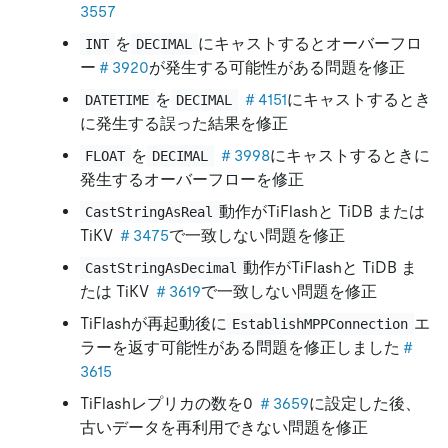
3557
を
にキャストするとオーバーフロ
INT
DECIMAL
ー
＃3920
が発生する可能性がある問題を修正
を
＃4151
にキャストするとき
DATETIME
DECIMAL
に発生する誤った結果を修正
を
＃3998
にキャストするときに
FLOAT
DECIMAL
発生するオーバーフローを修正
動作がTiFlashと TiDB または
CastStringAsReal
TiKV
＃3475
で一致しない問題を修正
動作がTiFlashと TiDB ま
CastStringAsDecimal
たは TiKV
＃3619
で一致しない問題を修正
TiFlashが再起動後に
エ
EstablishMPPConnection
ラーを返す可能性がある問題を修正しました
＃
3615
TiFlashレプリカの数を0
＃3659
に設定した後、
古いデータを再利用できない問題を修正