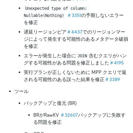
Unexpected type of column: 
＃3351
の予期しないエラー
Nullable(Nothing)
を修正
遅延リージョンピア
＃4437
でのリージョンマー
ジによって発生する可能性のあるメタデータ破損
を修正
エラーが発生した場合に
含むクエリがハン
JOIN
グする可能性がある問題を修正しました
＃4195
実行プランが正しくないために MPP クエリで返
される可能性のある誤った結果を修正
＃3389
ツール
バックアップと復元 (BR)
BRがRawKV
＃32607
バックアップに失敗す
る問題を修正