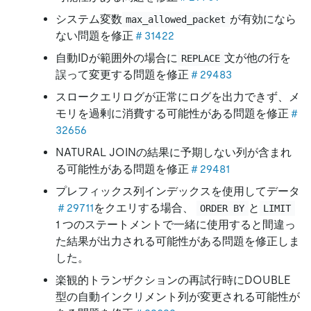
システム変数
が有効になら
max_allowed_packet
ない問題を修正
＃31422
自動IDが範囲外の場合に
文が他の行を
REPLACE
誤って変更する問題を修正
＃29483
スロークエリログが正常にログを出力できず、メ
モリを過剰に消費する可能性がある問題を修正
＃
32656
NATURAL JOINの結果に予期しない列が含まれ
る可能性がある問題を修正
＃29481
プレフィックス列インデックスを使用してデータ
＃29711
をクエリする場合、
と
ORDER BY
LIMIT
1 つのステートメントで一緒に使用すると間違っ
た結果が出力される可能性がある問題を修正しま
した。
楽観的トランザクションの再試行時にDOUBLE
型の自動インクリメント列が変更される可能性が