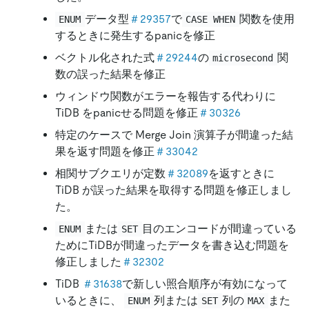
データ型
＃29357
で
関数を使用
ENUM
CASE WHEN
するときに発生するpanicを修正
ベクトル化された式
＃29244
の
関
microsecond
数の誤った結果を修正
ウィンドウ関数がエラーを報告する代わりに
TiDB をpanicせる問題を修正
＃30326
特定のケースで Merge Join 演算子が間違った結
果を返す問題を修正
＃33042
相関サブクエリが定数
＃32089
を返すときに
TiDB が誤った結果を取得する問題を修正しまし
た。
または
目のエンコードが間違っている
ENUM
SET
ためにTiDBが間違ったデータを書き込む問題を
修正しました
＃32302
TiDB
＃31638
で新しい照合順序が有効になって
いるときに、
列または
列の
また
ENUM
SET
MAX