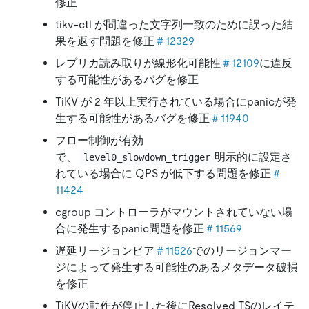
修正
tikv-ctl が間違った文字列一致のために誤った結
果を返す問題を修正
＃12329
レプリカ読み取りが線形化可能性
＃12109
に違反
する可能性があるバグを修正
TiKV が 2 年以上実行されている場合にpanicが発
生する可能性があるバグを修正
＃11940
フロー制御が有効
で、
明示的に設定さ
level0_slowdown_trigger
れている場合に QPS が低下する問題を修正
＃
11424
cgroup コントローラがマウントされていない場
合に発生するpanic問題を修正
＃11569
遅延リージョンピア
＃11526
でのリージョンマー
ジによって発生する可能性のあるメタデータ破損
を修正
TiKVの動作が停止した後にResolved TSのレイテ