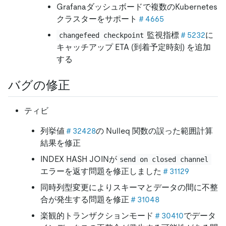
Grafanaダッシュボードで複数のKubernetes
クラスターをサポート
＃4665
監視指標
＃5232
に
changefeed checkpoint
キャッチアップ ETA (到着予定時刻) を追加
する
バグの修正
ティビ
列挙値
＃32428
の Nulleq 関数の誤った範囲計算
結果を修正
INDEX HASH JOINが
send on closed channel
エラーを返す問題を修正しました
＃31129
同時列型変更によりスキーマとデータの間に不整
合が発生する問題を修正
＃31048
楽観的トランザクションモード
＃30410
でデータ