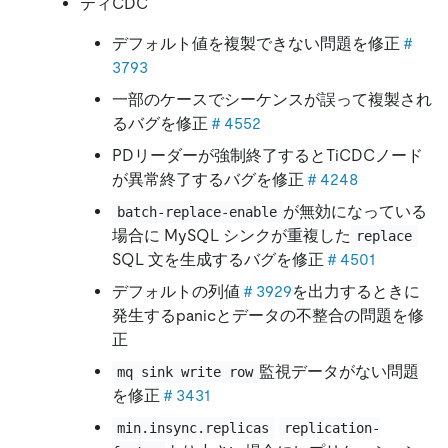
ティCDC
デフォルト値を複製できない問題を修正
＃
3793
一部のケースでシーケンスが誤って複製され
るバグを修正
＃4552
PDリーダーが強制終了するとTiCDCノード
が異常終了するバグを修正
＃4248
が無効になっている
batch-replace-enable
場合に MySQL シンクが重複した
replace
SQL 文を生成するバグを修正
＃4501
デフォルトの列値
＃3929
を出力するときに
発生するpanicとデータの不整合の問題を修
正
監視データがない問題
mq sink write row
を修正
＃3431
min.insync.replicas
replication-