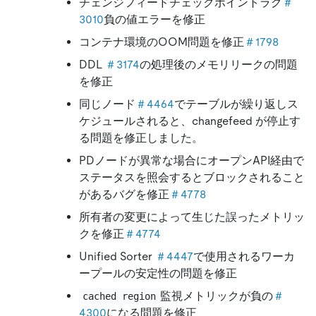
チェンジフィードチェックポイントラグ
＃
3010
負の値エラーを修正
コンテナ環境のOOM問題を修正
＃1798
DDL
＃3174
の処理後のメモリリークの問題
を修正
同じノード
＃4464
でテーブルが繰り返しス
ケジュールされると、changefeed が停止す
る問題を修正しました。
PDノードが異常な場合にオープンAPI経由で
ステータスを照会するとブロックされること
があるバグを修正
＃4778
所有者の変更によって生じた誤ったメトリッ
クを修正
＃4774
Unified Sorter
＃4447
で使用されるワーカ
ープールの安定性の問題を修正
監視メトリックが負の
＃
cached region
4300
になる問題を修正