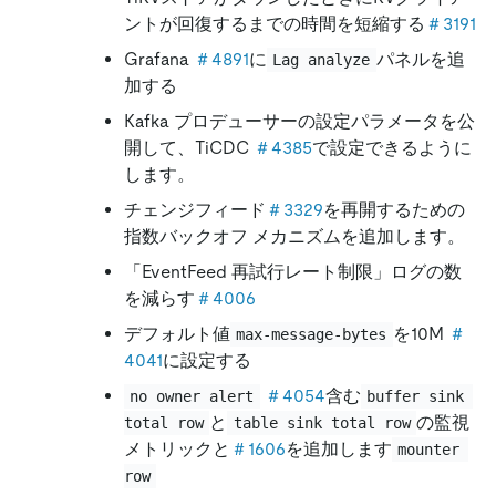
ントが回復するまでの時間を短縮する
＃3191
Grafana
＃4891
に
パネルを追
Lag analyze
加する
Kafka プロデューサーの設定パラメータを公
開して、TiCDC
＃4385
で設定できるように
します。
チェンジフィード
＃3329
を再開するための
指数バックオフ メカニズムを追加します。
「EventFeed 再試行レート制限」ログの数
を減らす
＃4006
デフォルト値
を10M
＃
max-message-bytes
4041
に設定する
＃4054
含む
no owner alert
buffer sink 
と
の監視
total row
table sink total row
メトリックと
＃1606
を追加します
mounter 
row