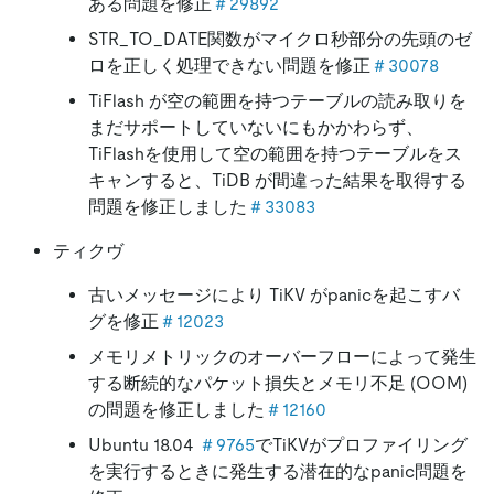
ある問題を修正
＃29892
STR_TO_DATE関数がマイクロ秒部分の先頭のゼ
ロを正しく処理できない問題を修正
＃30078
TiFlash が空の範囲を持つテーブルの読み取りを
まだサポートしていないにもかかわらず、
TiFlashを使用して空の範囲を持つテーブルをス
キャンすると、TiDB が間違った結果を取得する
問題を修正しました
＃33083
ティクヴ
古いメッセージにより TiKV がpanicを起こすバ
グを修正
＃12023
メモリメトリックのオーバーフローによって発生
する断続的なパケット損失とメモリ不足 (OOM)
の問題を修正しました
＃12160
Ubuntu 18.04
＃9765
でTiKVがプロファイリング
を実行するときに発生する潜在的なpanic問題を