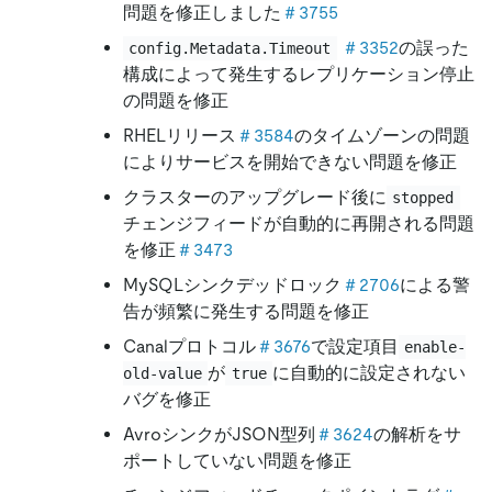
問題を修正しました
＃3755
＃3352
の誤った
config.Metadata.Timeout
構成によって発生するレプリケーション停止
の問題を修正
RHELリリース
＃3584
のタイムゾーンの問題
によりサービスを開始できない問題を修正
クラスターのアップグレード後に
stopped
チェンジフィードが自動的に再開される問題
を修正
＃3473
MySQLシンクデッドロック
＃2706
による警
告が頻繁に発生する問題を修正
Canalプロトコル
＃3676
で設定項目
enable-
が
に自動的に設定されない
old-value
true
バグを修正
AvroシンクがJSON型列
＃3624
の解析をサ
ポートしていない問題を修正