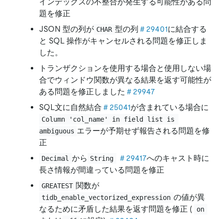
インデックスの不整合が発生する可能性がある問
題を修正
JSON 型の列が
型の列
＃29401
に結合する
CHAR
と SQL 操作がキャンセルされる問題を修正しま
した。
トランザクションを使用する場合と使用しない場
合でウィンドウ関数が異なる結果を返す可能性が
ある問題を修正しました
＃29947
SQL文に自然結合
＃25041
が含まれている場合に
Column 'col_name' in field list is 
エラーが予期せず報告される問題を修
ambiguous
正
から
＃29417
へのキャスト時に
Decimal
String
長さ情報が間違っている問題を修正
関数が
GREATEST
の値が異
tidb_enable_vectorized_expression
なるために矛盾した結果を返す問題を修正 (
on