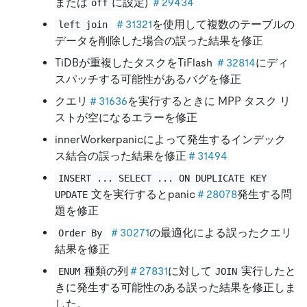
または
に設定)
＃29434
off
＃31321
を使用して複数のテーブルの
left join
データを削除した場合の誤った結果を修正
TiDBが重複したタスクをTiFlash
＃32814
にディ
スパッチする可能性があるバグを修正
クエリ
＃31636
を実行するときに MPP タスク リ
ストが空になるエラーを修正
innerWorkerpanicによって発生するインデック
ス結合の誤った結果を修正
＃31494
INSERT ... SELECT ... ON DUPLICATE KEY 
文を実行するとpanic
＃28078
発生する問
UPDATE
題を修正
＃30271
の最適化による誤ったクエリ
Order By
結果を修正
種類の列
＃27831
に対して
実行したと
ENUM
JOIN
きに発生する可能性のある誤った結果を修正しま
した。