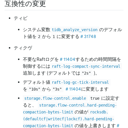
互換性の変更
ティビ
システム変数
のデフォル
tidb_analyze_version
ト値を
から
に変更する
＃31748
2
1
ティクヴ
不要なRaftログを
＃11404
するための時間間隔を
制御するには
raft-log-compact-sync-interval
追加します (デフォルトでは
)。
"2s"
デフォルト値
raft-log-gc-tick-interval
を
から
＃11404
に変更します
"10s"
"3s"
に設定す
storage.flow-control.enable
true
ると、
storage.flow-control.hard-pending-
の値が
compaction-bytes-limit
rocksdb.
(defaultcf|writecf|lockcf).hard-pending-
の値を上書きします
＃
compaction-bytes-limit