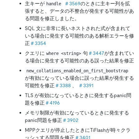
主キーが
＃3569
のときに主キー列を拡
handle
張すると、データの不整合が発生する可能性があ
る問題を修正しました。
SQL 文に非常に長いネストされた式が含まれて
いる場合に発生する可能性のある解析エラーを修
正
＃3354
クエリに
句
＃3447
が含まれてい
where <string>
る場合に発生する可能性のある誤った結果を修正
new_collations_enabled_on_first_bootstrap
が有効になっている場合に誤った結果が発生する
可能性を修正
＃3388
、
＃3391
TLS が有効になっているときに発生するpanic問
題を修正
＃4196
メモリ制限が有効になっているときに発生する
panic問題を修正
＃3902
MPPクエリが停止したときにTiFlashが時々クラ
ッシュする問題を修正
＃3401