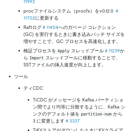
11993
procファイルシステム（procfs）をv0.12.0
＃
11702
に更新する
Raftログ
＃11404
へのガベージ コレクション
(GC) を実行するときに書き込みバッチ サイズを
増やすことで、GC プロセスを高速化します。
検証プロセスを
スレッドプール
＃11239
か
Apply
ら
スレッドプールに移動することで、
Import
SSTファイルの挿入速度が向上します。
ツール
ティCDC
TiCDC がメッセージを Kafka パーティショ
ン間でより均等に分散するように、Kafka シ
ンクのデフォルト値を
から
partition-num
3 に変更します
＃3337
TiKVストアがダウンしたときにKVクライア