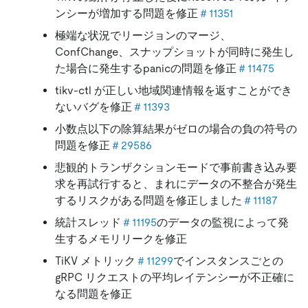
ンシーが増加する問題を修正
＃11351
極端な状況でリージョンのマージ、
ConfChange、スナップショットが同時に発生し
た場合に発生するpanicの問題を修正
＃11475
tikv-ctl が正しい地域関連情報を返すことができ
ないバグを修正
＃11393
小数点以下の除算結果がゼロの場合の負の符号の
問題を修正
＃29586
悲観的トランザクションモードで事前書き込み要
求を再試行すると、まれにデータの不整合が発生
するリスクがある問題を修正しました
＃11187
統計スレッド
＃11195
のデータの監視によって発
生するメモリリークを修正
TiKV メトリック
＃11299
でインスタンスごとの
gRPC リクエストの平均レイテンシーが不正確に
なる問題を修正