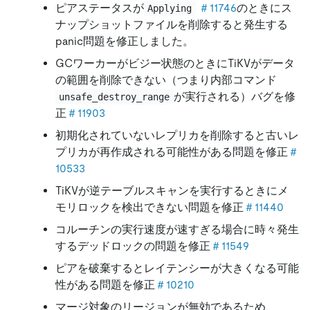
ピアステータスが
＃11746
のときにス
Applying
ナップショットファイルを削除すると発生する
panic問題を修正しました。
GCワーカーがビジー状態のときにTiKVがデータ
の範囲を削除できない（つまり内部コマンド
が実行される）バグを修
unsafe_destroy_range
正
＃11903
初期化されていないレプリカを削除すると古いレ
プリカが再作成される可能性がある問題を修正
＃
10533
TiKVが逆テーブルスキャンを実行するときにメ
モリロックを検出できない問題を修正
＃11440
コルーチンの実行速度が速すぎる場合に時々発生
するデッドロックの問題を修正
＃11549
ピアを破棄するとレイテンシーが大きくなる可能
性がある問題を修正
＃10210
マージ対象のリージョンが無効であるため、