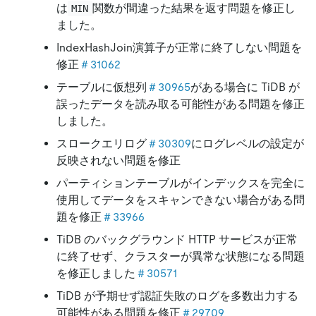
は
関数が間違った結果を返す問題を修正し
MIN
ました。
IndexHashJoin演算子が正常に終了しない問題を
修正
＃31062
テーブルに仮想列
＃30965
がある場合に TiDB が
誤ったデータを読み取る可能性がある問題を修正
しました。
スロークエリログ
＃30309
にログレベルの設定が
反映されない問題を修正
パーティションテーブルがインデックスを完全に
使用してデータをスキャンできない場合がある問
題を修正
＃33966
TiDB のバックグラウンド HTTP サービスが正常
に終了せず、クラスターが異常な状態になる問題
を修正しました
＃30571
TiDB が予期せず認証失敗のログを多数出力する
可能性がある問題を修正
＃29709