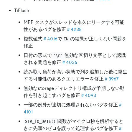
TiFlash
MPP タスクがスレッドを永久にリークする可能
性があるバグを修正
＃4238
複数値式
＃4016
で
の結果が正しくない問題を
IN
修正
日付の形式で
無効な区切り文字として認識
'\n'
される問題を修正
＃4036
読み取り負荷が高い状態で列を追加した後に発生
する可能性のあるクエリエラーを修正
＃3967
無効なstorageディレクトリ構成が予期しない動
作を引き起こすバグを修正
＃4093
一部の例外が適切に処理されないバグを修正
＃
4101
関数がマイクロ秒を解析すると
STR_TO_DATE()
きに先頭のゼロを誤って処理するバグを修正
＃