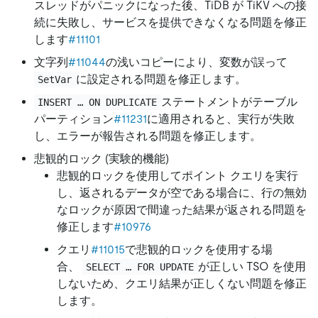
スレッドがパニックになった後、TiDB が TiKV への接
続に失敗し、サービスを提供できなくなる問題を修正
します
#11101
文字列
#11044
の浅いコピーにより、変数が誤って
に設定される問題を修正します。
SetVar
ステートメントがテーブル
INSERT … ON DUPLICATE
パーティション
#11231
に適用されると、実行が失敗
し、エラーが報告される問題を修正します。
悲観的ロック (実験的機能)
悲観的ロックを使用してポイント クエリを実行
し、返されるデータが空である場合に、行の無効
なロックが原因で間違った結果が返される問題を
修正します
#10976
クエリ
#11015
で悲観的ロックを使用する場
合、
が正しい TSO を使用
SELECT … FOR UPDATE
しないため、クエリ結果が正しくない問題を修正
します。