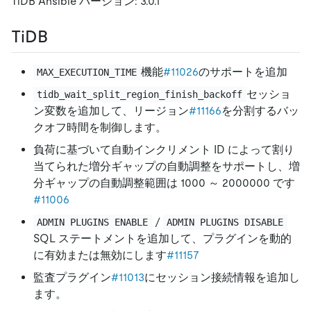
TiDB Ansible バージョン: 3.0.1
TiDB
機能
#11026
のサポートを追加
MAX_EXECUTION_TIME
セッショ
tidb_wait_split_region_finish_backoff
ン変数を追加して、リージョン
#11166
を分割するバッ
クオフ時間を制御します。
負荷に基づいて自動インクリメント ID によって割り
当てられた増分ギャップの自動調整をサポートし、増
分ギャップの自動調整範囲は 1000 ～ 2000000 です
#11006
/
ADMIN PLUGINS ENABLE
ADMIN PLUGINS DISABLE
SQL ステートメントを追加して、プラグインを動的
に有効または無効にします
#11157
監査プラグイン
#11013
にセッション接続情報を追加し
ます。