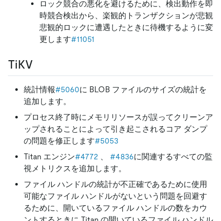
ロック競合の悪化を避けるために、検出動作を即
時競合検出から、楽観的トランザクションが悲観
悲観的ロックに遭遇したときに待機するように変
更します
#11051
TiKV
統計情報
#5060
に BLOB ファイルのサイズの統計を
追加します。
プロセス終了時にメモリリソースが誤ってクリーンア
ップされることによって引き起こされるコア ダンプ
の問題を修正します
#5053
Titan エンジン
#4772
、
#4836
に関連するすべての監
視メトリクスを追加します。
ファイル ハンドルの統計が不正確であるために使用
可能なファイル ハンドルがないという問題を回避す
るために、開いているファイル ハンドルの数をカウ
ントするときに Titan の開いているファイル ハンドル