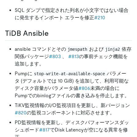
SQL ダンプで指定された列名が小文字ではない場合
に発生するインポート エラーを修正
#210
TiDB Ansible
ansible コマンドとその
および
依存
jmespath
jinja2
関係パッケージ
#803
、
#813
の事前チェック機能を
追加します。
Pumpに
パラメー
stop-write-at-available-space
タ (デフォルトでは 10 GiB) を追加して、利用可能な
ディスク容量がパラメータ値
#806
未満の場合に
Pumpでのbinlogファイルの書き込みを停止します。
TiKV監視情報のI/O監視項目を更新し、新バージョン
#820
の監視コンポーネントに対応させます。
PD監視情報を更新し、ディスクパフォ​​ーマンスダッ
シュボード
#817
でDisk Latencyが空になる異常を修