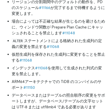
リージョンの分割期間中のデフォルトの動作を、PD
のスケジュール
#11166
が完了するまで待機するように
変更します。
場合によっては不正確な結果が生じるのを避けるため
に、ウィンドウ関数が Prepare Plan Cache にキャッ
シュされることを禁止します
#11048
ステートメントによる格納された生成列の定
ALTER
義の変更を禁止する
#11068
仮想生成列を保存された生成列に変更することを禁止
する
#11068
インデックス
#11068
を使用して生成された列式の変
更を禁止します。
ARM64アーキテクチャでの TiDB のコンパイルのサ
ポート
#11150
データベースまたはテーブルの照合順序の変更をサポ
ートしますが、データベース/テーブルの文字セット
は UTF-8 または utf8mb4 である必要があります