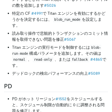
の数を追加します
#5026
特定の CF
#4991
で Titan エンジンを有効にするかど
うかを決定するには、
を設定しま
blob_run_mode
す。
読み取り操作で悲観的トランザクションのコミット情
報を取得できない問題を修正
#5067
Titan エンジンの実行モードを制御するには
blob-
構成パラメータを追加します。その値は
run-mode
、
、または
#4865
で
normal
read-only
fallback
す。
デッドロックの検出パフォーマンスの向上
#5089
PD
PD がホット リージョン
#1552
をスケジュールする
と、スケジュール制限が自動的に 0 に調整される問
題を修正します。