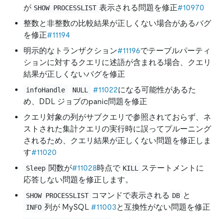
が
表示される問題を修正
#10970
SHOW PROCESSLIST
整数と非整数の比較結果が正しくない場合があるバグ
を修正
#11194
明示的なトランザクション
#11196
でテーブルパーティ
ションに対するクエリに述語が含まれる場合、クエリ
結果が正しくないバグを修正
#11022
になる可能性があるた
infoHandle
NULL
め、DDL ジョブのpanic問題を修正
クエリ対象の列がサブクエリで参照されておらず、ネ
ストされた集計クエリの実行時に誤ってプルーニング
されるため、クエリ結果が正しくない問題を修正しま
す
#11020
関数が
#11028
時点で
ステートメントに
Sleep
KILL
応答しない問題を修正します。
コマンドで表示される
と
SHOW PROCESSLIST
DB
列が MySQL
#11003
と互換性がない問題を修正
INFO