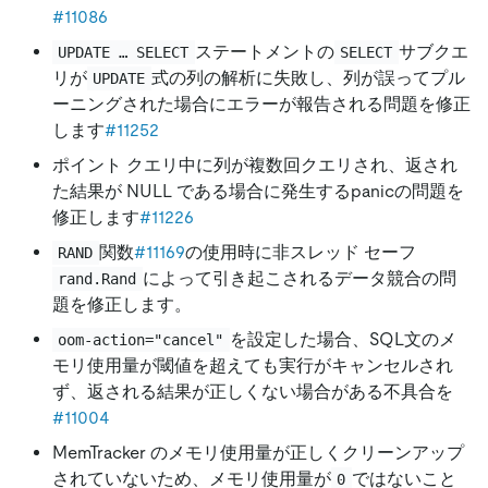
#11086
ステートメントの
サブクエ
UPDATE … SELECT
SELECT
リが
式の列の解析に失敗し、列が誤ってプル
UPDATE
ーニングされた場合にエラーが報告される問題を修正
します
#11252
ポイント クエリ中に列が複数回クエリされ、返され
た結果が NULL である場合に発生するpanicの問題を
修正します
#11226
関数
#11169
の使用時に非スレッド セーフ
RAND
によって引き起こされるデータ競合の問
rand.Rand
題を修正します。
を設定した場合、SQL文のメ
oom-action="cancel"
モリ使用量が閾値を超えても実行がキャンセルされ
ず、返される結果が正しくない場合がある不具合を
#11004
MemTracker のメモリ使用量が正しくクリーンアップ
されていないため、メモリ使用量が
ではないこと
0