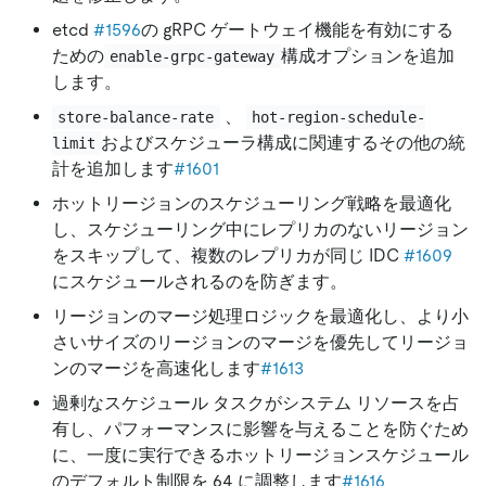
etcd
#1596
の gRPC ゲートウェイ機能を有効にする
ための
構成オプションを追加
enable-grpc-gateway
します。
、
store-balance-rate
hot-region-schedule-
およびスケジューラ構成に関連するその他の統
limit
計を追加します
#1601
ホットリージョンのスケジューリング戦略を最適化
し、スケジューリング中にレプリカのないリージョン
をスキップして、複数のレプリカが同じ IDC
#1609
にスケジュールされるのを防ぎます。
リージョンのマージ処理ロジックを最適化し、より小
さいサイズのリージョンのマージを優先してリージョ
ンのマージを高速化します
#1613
過剰なスケジュール タスクがシステム リソースを占
有し、パフォーマンスに影響を与えることを防ぐため
に、一度に実行できるホットリージョンスケジュール
のデフォルト制限を 64 に調整します
#1616