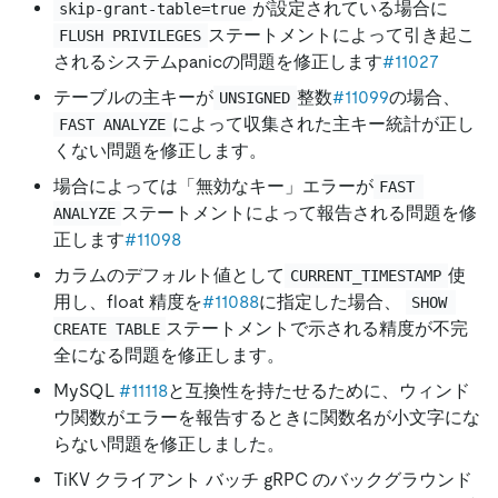
が設定されている場合に
skip-grant-table=true
ステートメントによって引き起こ
FLUSH PRIVILEGES
されるシステムpanicの問題を修正します
#11027
テーブルの主キーが
整数
#11099
の場合、
UNSIGNED
によって収集された主キー統計が正し
FAST ANALYZE
くない問題を修正します。
場合によっては「無効なキー」エラーが
FAST 
ステートメントによって報告される問題を修
ANALYZE
正します
#11098
カラムのデフォルト値として
使
CURRENT_TIMESTAMP
用し、float 精度を
#11088
に指定した場合、
SHOW 
ステートメントで示される精度が不完
CREATE TABLE
全になる問題を修正します。
MySQL
#11118
と互換性を持たせるために、ウィンド
ウ関数がエラーを報告するときに関数名が小文字にな
らない問題を修正しました。
TiKV クライアント バッチ gRPC のバックグラウンド