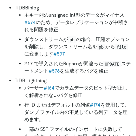
TiDBBinlog
主キー列のunsigned int型のデータがマイナス
#574
のため、データレプリケーションが中断さ
れる問題を修正
ダウンストリームが
の場合、圧縮オプション
pb
を削除し、ダウンストリーム名を
から
pb
file
に変更します
#597
2.1.7 で導入されたReparoが間違った
ステ
UPDATE
ートメント
#576
を生成するバグを修正
TiDB Lightning
パーサー
#164
でカラムデータのビット型が正し
く解析されないバグを修正
行 ID またはデフォルトの列値
#174
を使用して、
ダンプ ファイル内の不足している列データを埋
めます。
一部の SST ファイルのインポートに失敗して