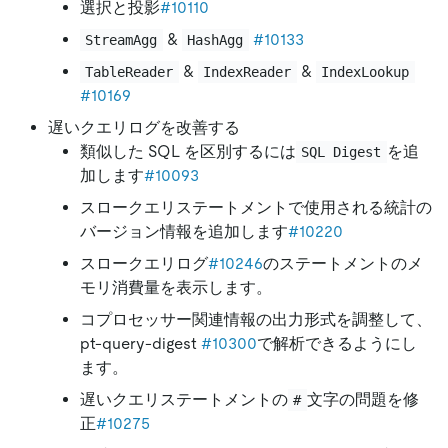
選択と投影
#10110
&
#10133
StreamAgg
HashAgg
&
&
TableReader
IndexReader
IndexLookup
#10169
遅いクエリログを改善する
類似した SQL を区別するには
を追
SQL Digest
加します
#10093
スロークエリステートメントで使用される統計の
バージョン情報を追加します
#10220
スロークエリログ
#10246
のステートメントのメ
モリ消費量を表示します。
コプロセッサー関連情報の出力形式を調整して、
pt-query-digest
#10300
で解析できるようにし
ます。
遅いクエリステートメントの
文字の問題を修
#
正
#10275