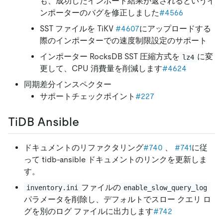
も、成功したインポート結果が返されるというイ
ンポーターのバグを修正しました
#4566
SST ファイルを TiKV
#4607
にアップロードする
際のインポーターでの速度制限設定のサポート
インポーター RocksDB SST 圧縮方式を
に変
lz4
更して、CPU 消費量を削減します
#4624
同期差分インスペクター
サポートチェックポイント
#227
TiDB Ansible
ドキュメントのリファクタリング
#740
、
#741
に従
って tidb-ansible ドキュメントのリンクを更新しま
す。
ファイルの
inventory.ini
enable_slow_query_log
パラメータを削除し、デフォルトでスロー クエリ ロ
グを別のログ ファイルに出力します
#742