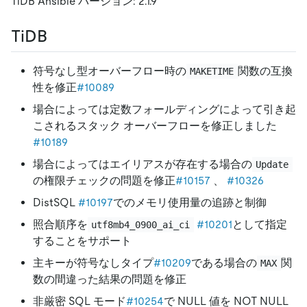
TiDB Ansible バージョン: 2.1.9
TiDB
符号なし型オーバーフロー時の
関数の互換
MAKETIME
性を修正
#10089
場合によっては定数フォールディングによって引き起
こされるスタック オーバーフローを修正しました
#10189
場合によってはエイリアスが存在する場合の
Update
の権限チェックの問題を修正
#10157
、
#10326
DistSQL
#10197
でのメモリ使用量の追跡と制御
照合順序を
#10201
として指定
utf8mb4_0900_ai_ci
することをサポート
主キーが符号なしタイプ
#10209
である場合の
関
MAX
数の間違った結果の問題を修正
非厳密 SQL モード
#10254
で NULL 値を NOT NULL