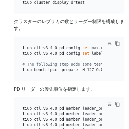
クラスターのレプリカの数とリーダー制限を構成しま
す。
tiup ctl:v6.4.0 pd config 
set
 max-replicas 5

tiup ctl:v6.4.0 pd config 
set
 label-property r
# The following step adds some test data to th
PD リーダーの優先順位を指定します。
tiup ctl:v6.4.0 pd member leader_priority  pd-1
tiup ctl:v6.4.0 pd member leader_priority  pd-2
tiup ctl:v6.4.0 pd member leader_priority  pd-3
tiup ctl:v6.4.0 pd member leader_priority  pd-4