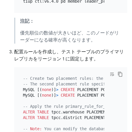
注記：
優先順位の数値が大きいほど、このノードがリ
ーダーになる確率が高くなります。
配置ルールを作成し、テスト テーブルのプライマリ
レプリカをリージョン 1 に固定します。
-- Create two placement rules: the first rule 
-- The second placement rule specifies that wh
MySQL [(
none
)]
>
CREATE
 PLACEMENT POLICY primar
MySQL [(
none
)]
>
CREATE
 PLACEMENT POLICY second
-- Apply the rule primary_rule_for_region1 to 
ALTER TABLE
 tpcc.warehouse PLACEMENT POLICY
=
ALTER TABLE
 tpcc.district PLACEMENT POLICY
=
pri
-- 
Note:
 You can modify the database name, tab