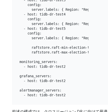
    config:

      server.labels: { Region: "Region2", AZ: "
  - host: tidb-dr-test4

    config:

      server.labels: { Region: "Region2", AZ: "
  - host: tidb-dr-test5

    config:

      server.labels: { Region: "Region3", AZ: "
      raftstore.raft-min-election-timeout-ticks
      raftstore.raft-max-election-timeout-ticks
monitoring_servers:

  - host: tidb-dr-test2

grafana_servers:

  - host: tidb-dr-test2

alertmanager_servers:

前述の構成では、クロスリージョン DR に向けて最適