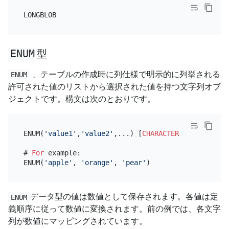
ENUM
型
、テーブルの作成時に列仕様で明示的に列挙される
ENUM
許可された値のリストから選択された値を持つ文字列オブ
ジェクトです。構文は次のとおりです。
ENUM(
'value1'
,
'value2'
,...) [
CHARACTER SET
 charset
# 
For
 example:

ENUM(
'apple'
, 
'orange'
, 
'pear'
データ型の値は数値として保存されます。各値は定
ENUM
義順序に従って数値に変換されます。前の例では、各文字
列が数値にマッピングされています。