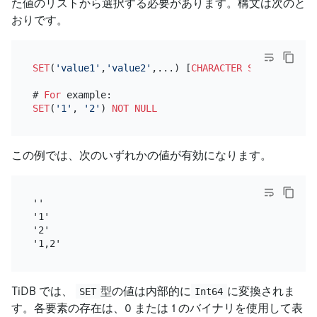
た値のリストから選択する必要があります。構文は次のと
おりです。
SET
(
'value1'
,
'value2'
,...) [
CHARACTER SET
 charset_
# 
For
SET
(
'1'
, 
'2'
) 
NOT NULL
この例では、次のいずれかの値が有効になります。
''

'1'

'2'

TiDB では、
型の値は内部的に
に変換されま
SET
Int64
す。各要素の存在は、0 または 1 のバイナリを使用して表