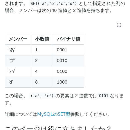
されます。
として指定された列の
SET('a','b','c','d')
場合、メンバーは次の 10 進値と 2 進値を持ちます。
メンバー
小数値
バイナリ値
'
あ
'
1
0001
'
ブ
'
2
0010
'
ハ
'
4
0100
'
d
'
8
1000
この場合、
の要素は 2 進数では
なりま
('a', 'c')
0101
す。
詳細については
MySQLのSET型
参照してください。
このページは役に立ちましたか？