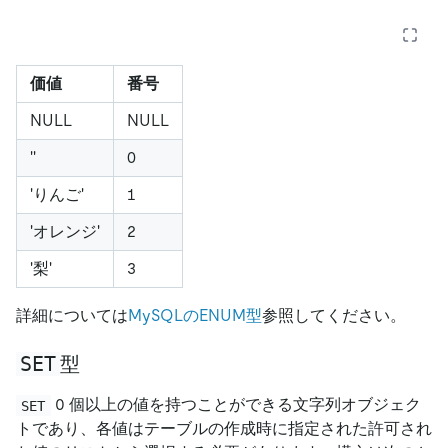
価値
番号
NULL
NULL
'
'
0
'
りんご
'
1
'
オレンジ
'
2
'
梨
'
3
詳細については
MySQLのENUM型
参照してください。
SET
型
0 個以上の値を持つことができる文字列オブジェク
SET
トであり、各値はテーブルの作成時に指定された許可され