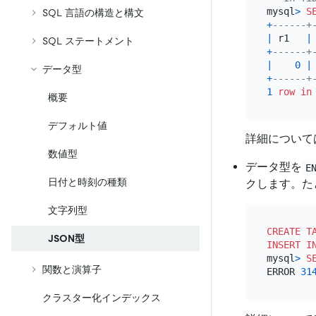
mysql
>
S
SQL 言語の構造と構文
+
------+
|
 r1   
|
SQL ステートメント
+
------+
|
0
|
データ型
+
------+
1
row
in
概要
デフォルト値
詳細について
数値型
データ型を
E
日付と時刻の種類
クします。たと
文字列型
CREATE T
JSON型
INSERT I
mysql
>
S
関数と演算子
ERROR 
31
クラスター化インデックス