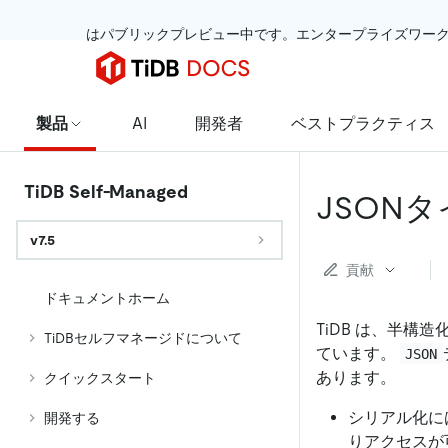
 はパブリックプレビュー中です。エンタープライズワー
製品
AI
開発者
ベストプラクティス
TiDB Self-Managed
JSON
v7.5
貢献
ドキュメントホーム
TiDB は、半構
TiDBセルフマネージドについて
ています。
JSON
あります。
クイックスタート
シリアル化に
開発する
りアクセスが