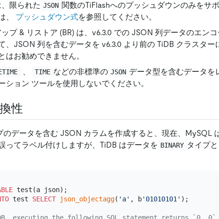
 は、限られた
関数のTiFlashへのプッシュダウンのみを
JSON
は、
プッシュダウン式
を参照してください。
クアップ
&
リストア (BR) は、v6.3.0 での JSON 列データの
、JSON 列を含むデータを v6.3.0 より前の TiDB クラスタ
とはお勧めできません。
、
などの非標準の
データ型を含むデータを
ETIME
TIME
JSON
ーション ツールを使用しないでください。
互換性
プのデータを含む JSON カラムを作成すると、現在、MySQL 
誤ってラベル付けしますが、TiDB はデータを
タイプと
BINARY
ABLE
NTO
 test 
SELECT
json_objectagg
(
'a'
, b
'01010101'
);

DB, executing the following SQL statement returns `0, 0`