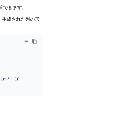
保管できます。
、生成された列の形
。
tion": 100}'