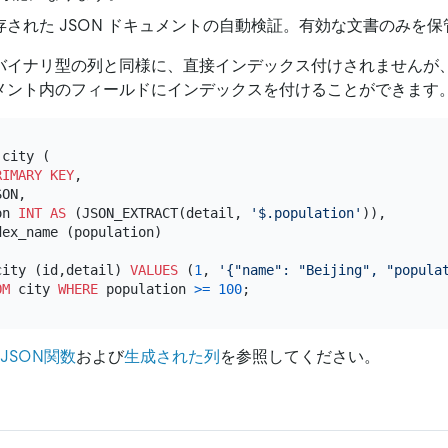
存された JSON ドキュメントの自動検証。有効な文書のみを
バイナリ型の列と同様に、直接インデックス付けされませんが
メント内のフィールドにインデックスを付けることができます
 city (

RIMARY KEY
,

ON,

on 
INT
AS
 (JSON_EXTRACT(detail, 
'$.population'
)),

ex_name (population)

city (id,detail) 
VALUES
 (
1
, 
'{"name": "Beijing", "popula
OM
 city 
WHERE
 population 
>=
100
JSON関数
および
生成された列
を参照してください。