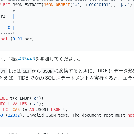
ELECT
 JSON_EXTRACT(
JSON_OBJECT
(
'a'
, b
'01010101'
), 
'$.a'
)
------+
 r2   
|
------+
0
|
------+
set
 (
0.01
は、問題
#37443
を参照してください。
または
から
に変換するときに、TiDB はデータ
NUM
SET
JSON
えば、TiDB で次の SQL ステートメントを実行すると、エ
ABLE
 t(e ENUM(
'a'
NTO
 t 
VALUES
 (
'a'
);

ELECT
CAST
(e 
AS
 JSON) 
FROM
 t;

40
 (
22032
): Invalid JSON text: The document root must 
no