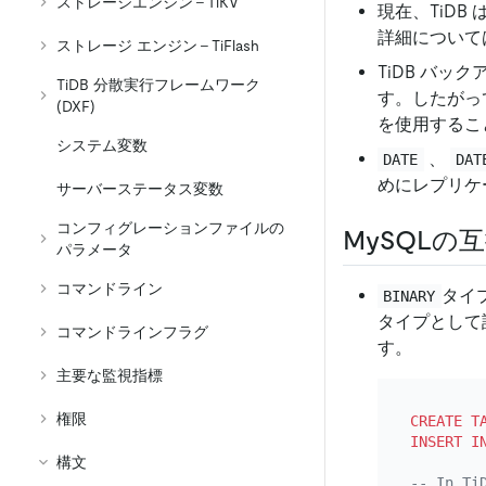
ストレージエンジン - TiKV
現在、TiDB
詳細について
ストレージ エンジン - TiFlash
TiDB バッ
TiDB 分散実行フレームワーク
す。したがって
(DXF)
を使用するこ
システム変数
、
DATE
DAT
めにレプリケ
サーバーステータス変数
コンフィグレーションファイルの
MySQLの
パラメータ
コマンドライン
タイ
BINARY
タイプとして
コマンドラインフラグ
す。
主要な監視指標
権限
CREATE T
INSERT I
構文
-- In Ti