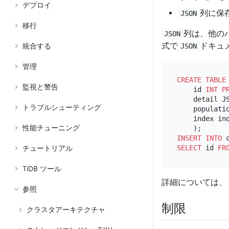
デプロイ
列に保
JSON
移行
列は、他の
JSON
式で
ドキュ
JSON
統合する
管理
CREATE TABLE
監視と警告
    id 
INT
P
    detail JS
トラブルシューティング
    populati
    index ind
性能チューニング
INSERT INTO
 
SELECT
 id 
FR
チュートリアル
TiDB ツール
詳細については、
参照
制限
クラスタアーキテクチャ