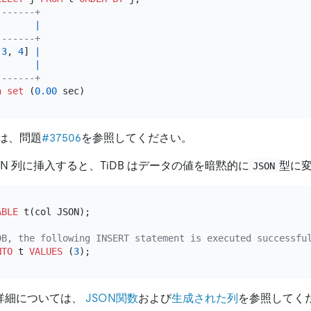
-------+
       
|
-------+
 
3
, 
4
] 
|
       
|
-------+
n
set
 (
0.00
は、問題
#37506
を参照してください。
ON 列に挿入すると、TiDB はデータの値を暗黙的に
型に
JSON
ABLE
 t(col JSON);

DB, the following INSERT statement is executed successfu
NTO
 t 
VALUES
 (
3
詳細については、
JSON関数
および
生成された列
を参照してく