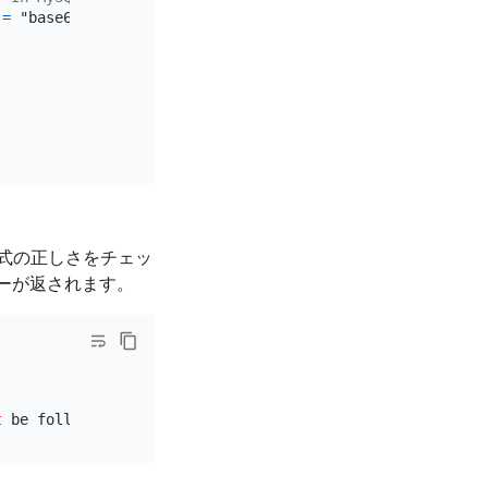
 
=
 "base64:type15:VQ==" 
AS
 r1, JSON_EXTRACT(a, 
'$.a'
) 
=
 
形式の正しさをチェッ
ラーが返されます。
t
 be followed 
by