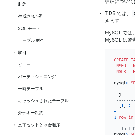
詳細について
制約
TiDB では、
生成された列
きます。
SQL モード
MySQL では
MySQL 
テーブル属性
取引
CREATE T
ビュー
INSERT I
INSERT I
パーティショニング
mysql
>
S
一時テーブル
+
-------
|
 j     
+
-------
キャッシュされたテーブル
|
 [
1
, 
2
,
+
-------
外部キー制約
1
row
in
文字セットと照合順序
-- In Ti
mysql
>
S