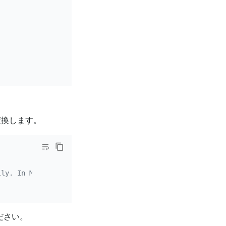
変換します。
lly. In MySQL, executing the following INSERT statement 
ださい。