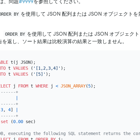
は、問題
#9999
を参照してください。
を使用して JSON 配列または JSON オブジェク
ORDER BY
、
を使用して JSON 配列または JSON オブジェ
ORDER BY
は警告を返し、ソート結果は比較演算の結果と一致しません。
ABLE
NTO
 t 
VALUES
 (
'[1,2,3,4]'
NTO
 t 
VALUES
 (
'[5]'
);

ELECT
 j 
FROM
 t 
WHERE
 j 
<
JSON_ARRAY
(
5
-------+
       
|
-------+
 
3
, 
4
] 
|
-------+
set
 (
0.00
 sec)

DB, executing the following SQL statement returns the co
ELECT
 j 
FROM
 t 
ORDER
BY