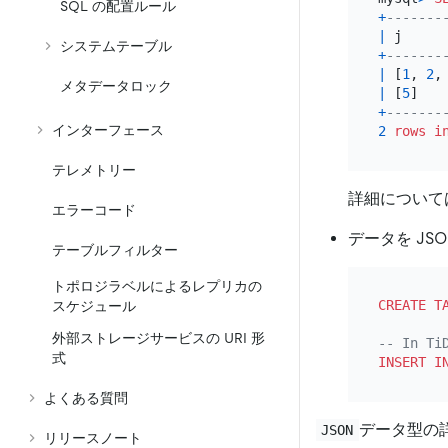
SQL の配置ルール
+
-------
|
 j     
システムテーブル
+
-------
|
 [
1
, 
2
,
メタデータロック
|
 [
5
]   
+
-------
インターフェース
2
rows
i
テレメトリー
詳細について
エラーコード
データを JS
テーブルフィルター
トポロジラベルによるレプリカの
CREATE T
スケジュール
外部ストレージサービスの URI 形
-- In Ti
式
INSERT I
よくある質問
データ型の
JSON
リリースノート