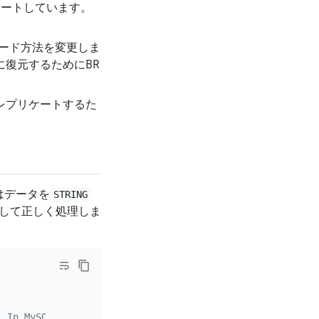
サポートしています。
エンコード方法を変更しま
ーに復元するためにBR
レプリケートするた
はデータを
STRING
して正しく処理しま
. In MySQL, executing the following SQL statement return