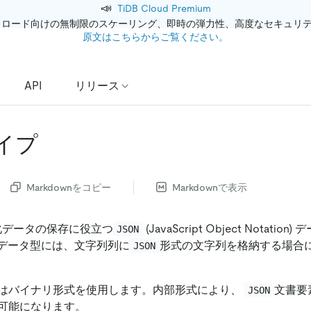
📣
TiDB Cloud Premium
クロード向けの無制限のスケーリング、即時の弾力性、高度なセキュリ
原文はこちらからご覧ください。
API
リリース
タイプ
Markdownをコピー
Markdownで表示
造化データの保存に役立つ
(JavaScript Object Notat
JSON
データ型には、文字列列に
形式の文字列を格納する場合
JSON
はバイナリ形式を使用します。内部形式により、
文書要
JSON
可能になります。