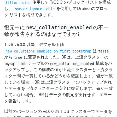
使用して TiCDC のブロック リストを構成
filter.rules
し、
を使用してDrainerのブロッ
syncer.ignore-table
ク リストを構成できます。
new_collation_enabled
復元中に
の不一
致が報告されるのはなぜですか?
TiDB v6.0.0 以降、デフォルト値
は
new_collations_enabled_on_first_bootstrap
false
から
に変更されました。BRは、上流クラスターの
true
テーブルの
構成をバ
mysql.tidb
new_collation_enabled
ックアップし、この構成の値が上流クラスターと下流クラ
スター間で一貫しているかどうかを確認します。値が一致
している場合、 BR は上流クラスターでバックアップされ
たデータを下流クラスターに安全に復元します。値が一致
していない場合、 BR はデータの復元を実行せず、エラー
を報告します。
以前のバージョンの v6.0.0 の TiDB クラスターでデータを