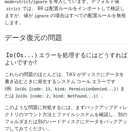
を導入しています。デフォルト値
mode=strict/ignore
では、 BR は配置ルールをインポートして検証し
strict
ますが、値が
の場合はすべての配置ルールを無視
ignore
します。
データ復元の問題
Io(Os...)
エラーを処理するにはどうすれば
よいですか?
これらの問題のほとんどは、TiKV がディスクにデータを
書き込むときに発生するシステム コール エラーです
(例:
ま
Io(Os {code: 13, kind: PermissionDenied...})
たは
。
Io(Os {code: 2, kind: NotFound...})
このような問題に対処するには、まずバックアップディレ
クトリのマウント方法とファイルシステムを確認し、別の
フォルダまたは別のハードディスクにデータをバックアッ
プしてみてください。