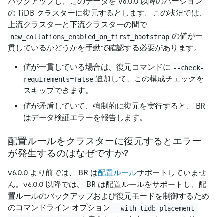
バックアップし、このデータを v6.0.0 以降のバージョン
の TiDB クラスターに復元するとします。この状況では、
上流クラスターと下流クラスターの間で
の値が一
new_collations_enabled_on_first_bootstrap
貫しているかどうかを手動で確認する必要があります。
値が一貫している場合は、復元コマンドに
--check-
追加して、この構成チェックを
requirements=false
スキップできます。
値が矛盾していて、強制的に復元を実行すると、 BR
はデータ検証エラーを報告します。
配置ルールをクラスターに復元するとエラー
が発生するのはなぜですか?
v6.0.0 より前では、 BR は
配置ルール
サポートしていませ
ん。v6.0.0 以降では、 BR は配置ルールをサポートし、配
置ルールのバックアップおよび復元モードを制御するため
のコマンドライン オプション
--with-tidb-placement-