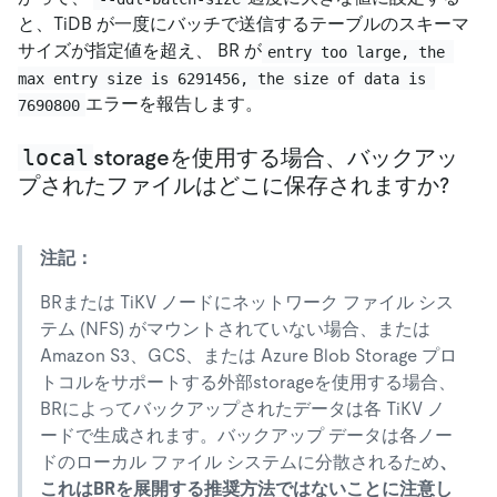
と、TiDB が一度にバッチで送信するテーブルのスキーマ
サイズが指定値を超え、 BR が
entry too large, the 
max entry size is 6291456, the size of data is 
エラーを報告します。
7690800
local
storageを使用する場合、バックアッ
プされたファイルはどこに保存されますか?
注記：
BRまたは TiKV ノードにネットワーク ファイル シス
テム (NFS) がマウントされていない場合、または
Amazon S3、GCS、または Azure Blob Storage プロ
トコルをサポートする外部storageを使用する場合、
BRによってバックアップされたデータは各 TiKV ノ
ードで生成されます。バックアップ データは各ノー
ドのローカル ファイル システムに分散されるため
、
これはBRを展開する推奨方法ではないことに注意し