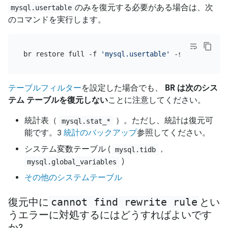
のみを復元する必要がある場合は、次
mysql.usertable
のコマンドを実行します。
br restore full -f 
'mysql.usertable'
 -s 
$external_
テーブルフィルター
を設定した場合でも、
BR は次のシス
テム テーブルを復元しない
ことに注意してください。
統計表（
）。ただし、統計は復元可
mysql.stat_*
能です。3
統計のバックアップ
参照してください。
システム変数テーブル (
,
mysql.tidb
)
mysql.global_variables
その他のシステムテーブル
cannot find rewrite rule
復元中に
とい
うエラーに対処するにはどうすればよいです
か?