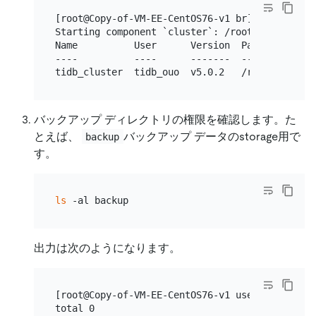
[root@Copy-of-VM-EE-CentOS76-v1 br]# tiup clust
Starting component `cluster`: /root/.tiup/comp
Name          User      Version  Path         
----          ----      -------  ----         
バックアップ ディレクトリの権限を確認します。た
とえば、
バックアップ データのstorage用で
backup
す。
ls
出力は次のようになります。
[root@Copy-of-VM-EE-CentOS76-v1 user1]# 
ls
 -al
total 0
