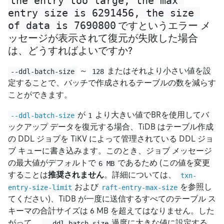
the entry too large, the max 
entry size is 6291456, the size 
of data is 7690800
ですというエラー メ
ッセージが表示されて復元が失敗した場合
は、どうすればよいですか?
～
またはそれより小さい値を設
--ddl-batch-size
128
定することで、バッチで作成されるテーブルの数を減らす
ことができます。
が
より大きい値でBRを使用してバ
--ddl-batch-size
1
ックアップ データを復元する場合、TiDB はテーブル作成
の DDL ジョブを TiKV によって管理されている DDL ジョ
ブ キューに書き込みます。このとき、ジョブ メッセージ
の最大値がデフォルトで
であるため (この値を変更
6 MB
することは
推奨されません
。詳細については、
txn-
および
を参照し
entry-size-limit
raft-entry-max-size
てください)、TiDB が一度に送信するすべてのテーブル ス
キーマの合計サイズは 6 MB を超えてはなりません。した
がって、
過度に大きな値に設定する
--ddl-batch-size