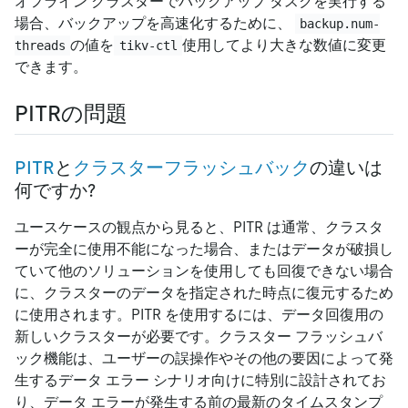
オフライン クラスターでバックアップ タスクを実行する
場合、バックアップを高速化するために、
backup.num-
の値を
使用してより大きな数値に変更
threads
tikv-ctl
できます。
PITRの問題
PITR
と
クラスターフラッシュバック
の違いは
何ですか?
ユースケースの観点から見ると、PITR は通常、クラスタ
ーが完全に使用不能になった場合、またはデータが破損し
ていて他のソリューションを使用しても回復できない場合
に、クラスターのデータを指定された時点に復元するため
に使用されます。PITR を使用するには、データ回復用の
新しいクラスターが必要です。クラスター フラッシュバ
ック機能は、ユーザーの誤操作やその他の要因によって発
生するデータ エラー シナリオ向けに特別に設計されてお
り、データ エラーが発生する前の最新のタイムスタンプ