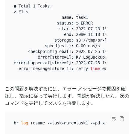
● Total 1 Tasks.

> 
#1 <
                    name: task1

                  status: ○ ERROR

                   start: 2022-07-25 13:49:02.868 +
                     end: 2090-11-18 14:07:45.624 +
                 storage: s3://tmp/br-log-backup0e
             speed(est.): 0.00 ops/s

      checkpoint[global]: 2022-07-25 14:46:50.118 +
          error[store=1]: KV:LogBackup:RaftReq

error-happen-at[store=1]: 2022-07-25 14:54:44.467 +
  error-message[store=1]: retry 
time
 exceeds: and 
この問題を解決するには、エラー メッセージで原因を確
認し、指示に従って実行します。問題が解決したら、次の
コマンドを実行してタスクを再開します。
br 
log