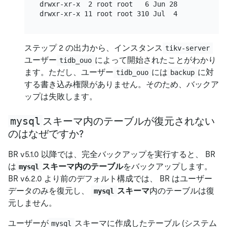
drwxr-xr-x  2 root root   6 Jun 28 17:48 .

ステップ 2 の出力から、インスタンス
tikv-server
ユーザー
によって開始されたことがわかり
tidb_ouo
ます。ただし、ユーザー
には
に対
tidb_ouo
backup
する書き込み権限がありません。そのため、バックア
ップは失敗します。
mysql
スキーマ内のテーブルが復元されない
のはなぜですか?
BR v5.1.0 以降では、完全バックアップを実行すると、 BR
は
スキーマ内のテーブル
をバックアップします。
mysql
BR v6.2.0 より前のデフォルト構成では、 BR はユーザー
データのみを復元し、
スキーマ
内のテーブルは復
mysql
元しません。
ユーザーが
スキーマに作成したテーブル (システム
mysql