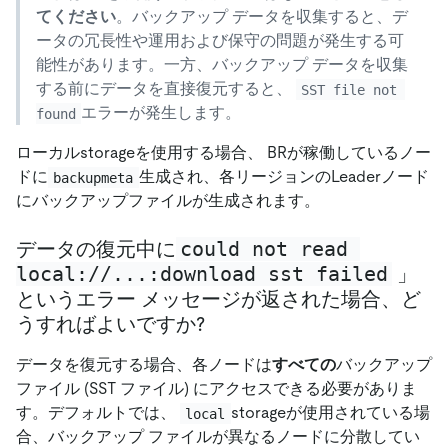
てください
。バックアップ データを収集すると、デ
ータの冗長性や運用および保守の問題が発生する可
能性があります。一方、バックアップ データを収集
する前にデータを直接復元すると、
SST file not 
エラーが発生します。
found
ローカルstorageを使用する場合、 BRが稼働しているノー
ドに
生成され、各リージョンのLeaderノード
backupmeta
にバックアップファイルが生成されます。
could not read 
データの復元中に
local://...:download sst failed
」
というエラー メッセージが返された場合、ど
うすればよいですか?
データを復元する場合、各ノードは
すべての
バックアップ
ファイル (SST ファイル) にアクセスできる必要がありま
す。デフォルトでは、
storageが使用されている場
local
合、バックアップ ファイルが異なるノードに分散してい