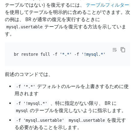
テーブルではない) を復元するには、
テーブルフィルター
を使用してテーブルを明示的に含めることができます。次
の例は、 BR が通常の復元を実行するときに
テーブルを復元する方法を示していま
mysql.usertable
す。
br restore full -f 
'*.*'
 -f 
'!mysql.*'
 -f 
'mysql.u
前述のコマンドでは、
デフォルトのルールを上書きするために使
-f '*.*'
用されます
、特に指定がない限り、 BR に
-f '!mysql.*'
のテーブルを復元しないように指示します。
mysql
を復元す
-f 'mysql.usertable'
mysql.usertable
る必要があることを示します。