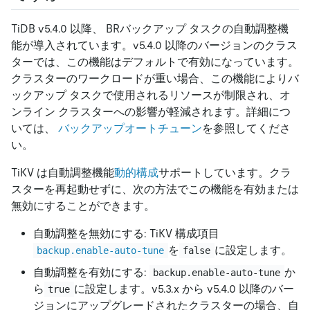
TiDB v5.4.0 以降、 BRバックアップ タスクの自動調整機
能が導入されています。v5.4.0 以降のバージョンのクラス
ターでは、この機能はデフォルトで有効になっています。
クラスターのワークロードが重い場合、この機能によりバ
ックアップ タスクで使用されるリソースが制限され、オ
ンライン クラスターへの影響が軽減されます。詳細につ
いては、
バックアップオートチューン
を参照してくださ
い。
TiKV は自動調整機能
動的構成
サポートしています。クラ
スターを再起動せずに、次の方法でこの機能を有効または
無効にすることができます。
自動調整を無効にする: TiKV 構成項目
を
に設定します。
backup.enable-auto-tune
false
自動調整を有効にする:
か
backup.enable-auto-tune
ら
に設定します。v5.3.x から v5.4.0 以降のバー
true
ジョンにアップグレードされたクラスターの場合、自