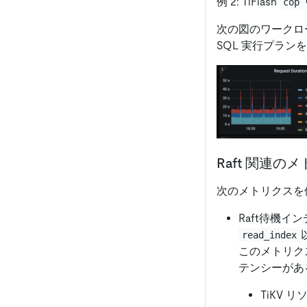
例 2: TiFlash
cop
次の図のワークロ
SQL 実行プラン
Raft 関連の
次のメトリクスを使
Raft待機イ
read_index
このメトリクス
テンシーがあ
TiKV