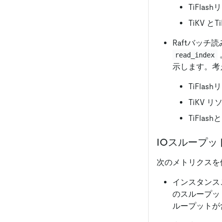
TiFla
TiKV 
Raftバッチ
read_index
示します。考
TiFla
TiKV
TiFla
IOスループッ
次のメトリクスを使
インスタンスご
のスループット
ループットが