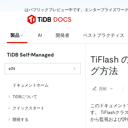
 はパブリックプレビュー中です。エンタープライズワー
製品
AI
開発者
ベストプラクティス
TiDB Self-Managed
TiFl
グ方法
v7.1
ドキュメントホーム
貢献
TiDBについて
このドキュメントで
クイックスタート
す。 TiFlash
から監視および評
開発する