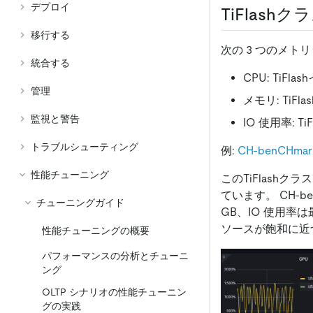
デプロイ
TiFlas
移行する
次の 3 つのメト
統合する
CPU: TiF
管理
メモリ: Ti
監視と警告
IO 使用率: 
トラブルシューティング
例:
CH-benCHm
性能チューニング
このTiFlashク
ています。 CH-b
チューニングガイド
GB、IO 使用率は
ソースが飽和に近
性能チューニングの概要
パフォーマンスの分析とチューニ
ング
OLTP シナリオの性能チューニン
グの実践