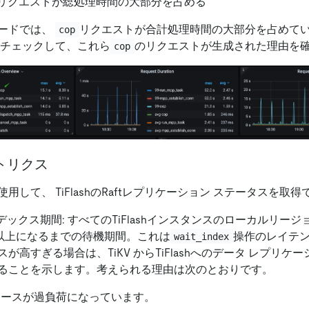
リクエストが総処理時間の大部分を占める
ードでは、
リクエストが合計処理時間の大部分を占めて
cop
をチェックして、これら
のリクエストが生成された理由を
cop
メトリクス
用して、 TiFlashのRaftレプリケーション ステータスを取
ンデックス期間: すべてのTiFlashインスタンスのローカルリー
以上になるまでの待機期間。これは
操作のレイテ
wait_index
が高すぎる場合は、TiKV からTiFlashへのデータ レプリケ
ることを示します。考えられる理由は次のとおりです。
 リソースが過負荷になっています。