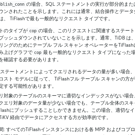
の場合、SQL ステートメントの実行が部分的または完
ablish_conn
ウンされたことを示します。これには通常、結合操作とデータ
、 TiFlashで最も一般的なリクエスト タイプです。
トのタイプが
の場合、このリクエストに関連するステートメン
cop
プッシュダウンされていないことを示します。通常、TiDB は
リングのためにテーブル フル スキャン オペレーターをTiFlas
み上げグラフで
最も一般的なリクエスト タイプになった
cop
を確認する必要があります。
L ステートメントによってクエリされるデータの量が多い場合
コスト モデルに従って、 TiFlashフル テーブル スキャンの
定する可能性があります。
リ対象のテーブルのスキーマに適切なインデックスがない場合
クエリ対象のデータ量が少ない場合でも、テーブル全体のスキ
iFlashにプッシュすることしかできません。この場合、適切な
TiKV 経由でデータにアクセスする方が効率的です。
: すべてのTiFlashインスタンスにおける各 MPP およびコプ