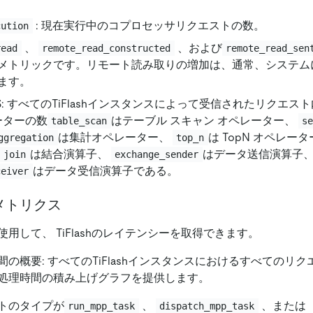
: 現在実行中のコプロセッサリクエストの数。
cution
、
、および
read
remote_read_constructed
remote_read_sen
メトリックです。リモート読み取りの増加は、通常、システム
ます。
r QPS: すべてのTiFlashインスタンスによって受信されたリクエ
ーターの数
はテーブル スキャン オペレーター、
table_scan
s
は集計オペレーター、
は TopN オペレー
ggregation
top_n
は結合演算子、
はデータ送信演算子
join
exchange_sender
はデータ受信演算子である。
ceiver
メトリクス
用して、 TiFlashのレイテンシーを取得できます。
の概要: すべてのTiFlashインスタンスにおけるすべてのリクエ
処理時間の積み上げグラフを提供します。
トのタイプが
、
、または
run_mpp_task
dispatch_mpp_task