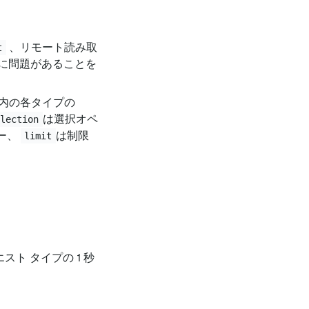
、リモート読み取
t
に問題があることを
スト内の各タイプの
は選択オペ
election
ター、
は制限
limit
、
スト タイプの 1 秒