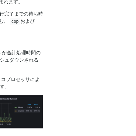
まれます。
行完了までの待ち時
含む、
および
cop
トが合計処理時間の
ッシュダウンされる
とコプロセッサによ
ます。