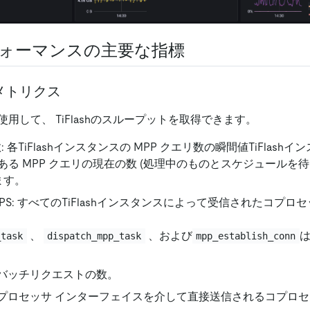
hパフォーマンスの主要な指標
メトリクス
用して、 TiFlashのスループットを取得できます。
: 各TiFlashインスタンスの MPP クエリ数の瞬間値TiFlas
ある MPP クエリの現在の数 (処理中のものとスケジュールを
ます。
PS: すべてのTiFlashインスタンスによって受信されたコプロ
、
、および
は
_task
dispatch_mpp_task
mpp_establish_conn
 バッチリクエストの数。
コプロセッサ インターフェイスを介して直接送信されるコプロセ