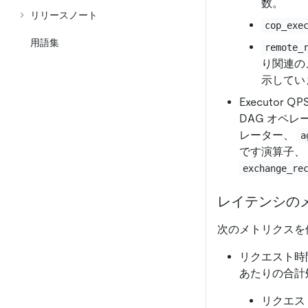
数。
リリースノート
cop_exe
用語集
remote_
り関連の
示してい
Executo
DAG オペレ
レーター、
a
です演算子、
exchange_re
レイテンシの
次のメトリクスを使
リクエスト時間
あたりの合計
リクエス