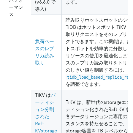
パフォ
(v6.6.0 で
ます。
ーマン
導入)
ス
読み取りホットスポットのシナ
TiDB はホットスポット TiKV
取りリクエストをそのレプリカ
負荷ベー
クトできます。この機能は、読
スのレプ
トスポットを効率的に分散し、
リカ読み
リソースの使用を最適化します
取り
スのレプリカ読み取りをトリガ
のしきい値を制御するには、シ
tidb_load_based_replica_rea
を調整できます。
TiKV は
パ
ーティシ
TiKV は、新世代のstorage
ョン分割
ティション化されたRaft KV 
された
各データリージョンに専用の Roc
Raft
スタンスを持たせることで、ク
KVstorage
storage容量を TB レベルから 