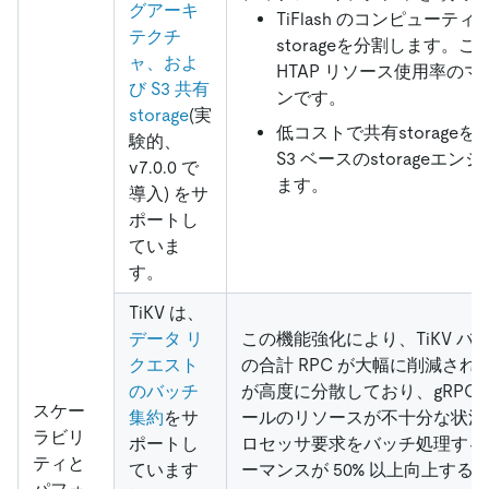
グアーキ
TiFlash のコンピューティ
テクチ
storageを分割します。これは
ャ、およ
HTAP リソース使用率の
び S3 共有
ンです。
storage
(実
低コストで共有storage
験的、
S3 ベースのstorageエ
v7.0.0 で
ます。
導入) をサ
ポートし
ていま
す。
TiKV は、
データ リ
この機能強化により、TiKV バ
クエスト
の合計 RPC が大幅に削減され
のバッチ
が高度に分散しており、gRPC 
スケー
集約
をサ
ールのリソースが不十分な状況
ラビリ
ポートし
ロセッサ要求をバッチ処理する
ティと
ています
ーマンスが 50% 以上向上する