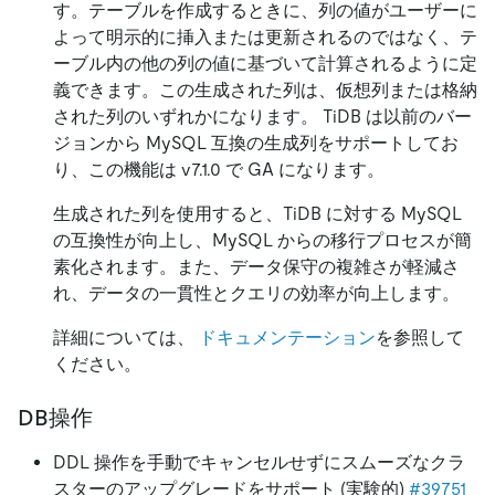
す。テーブルを作成するときに、列の値がユーザーに
よって明示的に挿入または更新されるのではなく、テ
ーブル内の他の列の値に基づいて計算されるように定
義できます。この生成された列は、仮想列または格納
された列のいずれかになります。 TiDB は以前のバー
ジョンから MySQL 互換の生成列をサポートしてお
り、この機能は v7.1.0 で GA になります。
生成された列を使用すると、TiDB に対する MySQL
の互換性が向上し、MySQL からの移行プロセスが簡
素化されます。また、データ保守の複雑さが軽減さ
れ、データの一貫性とクエリの効率が向上します。
詳細については、
ドキュメンテーション
を参照して
ください。
DB操作
DDL 操作を手動でキャンセルせずにスムーズなクラ
スターのアップグレードをサポート (実験的)
#39751