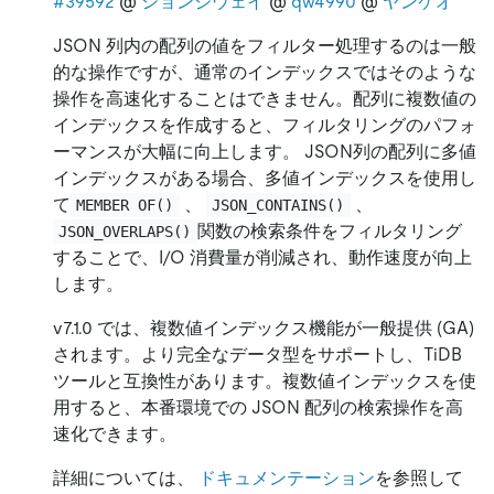
#39592
@
ションジウェイ
@
qw4990
@
ヤンケオ
JSON 列内の配列の値をフィルター処理するのは一般
的な操作ですが、通常のインデックスではそのような
操作を高速化することはできません。配列に複数値の
インデックスを作成すると、フィルタリングのパフォ
ーマンスが大幅に向上します。 JSON列の配列に多値
インデックスがある場合、多値インデックスを使用し
て
、
、
MEMBER OF()
JSON_CONTAINS()
関数の検索条件をフィルタリング
JSON_OVERLAPS()
することで、I/O 消費量が削減され、動作速度が向上
します。
v7.1.0 では、複数値インデックス機能が一般提供 (GA)
されます。より完全なデータ型をサポートし、TiDB
ツールと互換性があります。複数値インデックスを使
用すると、本番環境での JSON 配列の検索操作を高
速化できます。
詳細については、
ドキュメンテーション
を参照して