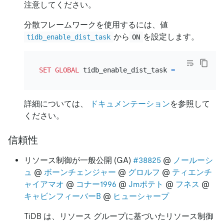
注意してください。
分散フレームワークを使用するには、値
から
を設定します。
tidb_enable_dist_task
ON
SET
GLOBAL
 tidb_enable_dist_task 
=
ON
詳細については、
ドキュメンテーション
を参照して
ください。
信頼性
リソース制御が一般公開 (GA)
#38825
@
ノールーシ
ュ
@
ボーンチェンジャー
@
グロルフ
@
ティエンチ
ャイアマオ
@
コナー1996
@
Jmポテト
@
フネス
@
キャビンフィーバーB
@
ヒューシャープ
TiDB は、リソース グループに基づいたリソース制御