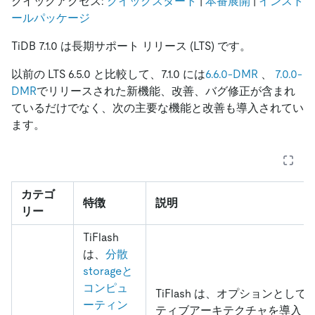
クイックアクセス:
クイックスタート
|
本番展開
|
インスト
ールパッケージ
TiDB 7.1.0 は長期サポート リリース (LTS) です。
以前の LTS 6.5.0 と比較して、7.1.0 には
6.6.0-DMR
、
7.0.0-
DMR
でリリースされた新機能、改善、バグ修正が含まれ
ているだけでなく、次の主要な機能と改善も導入されてい
ます。
カテゴ
特徴
説明
リー
TiFlash
は、
分散
storageと
コンピュ
TiFlash は、オプションとし
ーティン
ティブアーキテクチャを導入し