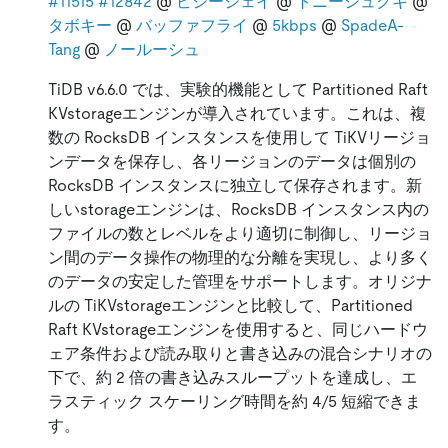
#11515
#12842
@
ビジージェイ
@
トニーシュクキ
@
タボキー
@
バッファフライ
@
5kbps
@
SpadeA-
Tang
@
ノールーシュ
TiDB v6.6.0 では、実験的機能として Partitioned Raft
KVstorageエンジンが導入されています。これは、複
数の RocksDB インスタンスを使用して TiKVリージョ
ンデータを保存し、各リージョンのデータは個別の
RocksDB インスタンスに独立して保存されます。新
しいstorageエンジンは、RocksDB インスタンス内の
ファイルの数とレベルをより適切に制御し、リージョ
ン間のデータ操作の物理的な分離を実現し、より多く
のデータの安定した管理をサポートします。オリジナ
ルの TiKVstorageエンジンと比較して、Partitioned
Raft KVstorageエンジンを使用すると、同じハードウ
ェア条件および読み取りと書き込みの混合シナリオの
下で、約 2 倍の書き込みスループットを達成し、エ
ラスティック スケーリング時間を約 4/5 短縮できま
す。