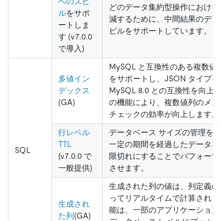
へのスピ
どのデータ集約型操作における 
ル
をサポ
減するために、中間結果のディ
ートしま
ピルをサポートしています。
す (v7.0.0
で導入)
MySQL と互換性のある複数
多値イン
をサポートし、JSON タイプ
デックス
MySQL 8.0 との互換性を向
(GA)
の機能により、複数値列のメン
チェックの効率が向上します。
行レベル
データベース サイズの管理を
TTL
一定の期間を経過したデータを
SQL
(v7.0.0 で
限切れにすることでパフォーマ
一般提供)
させます。
生成された列の値は、列定義の S
ってリアルタイムで計算されま
生成され
能は、一部のアプリケーション
た列
(GA)