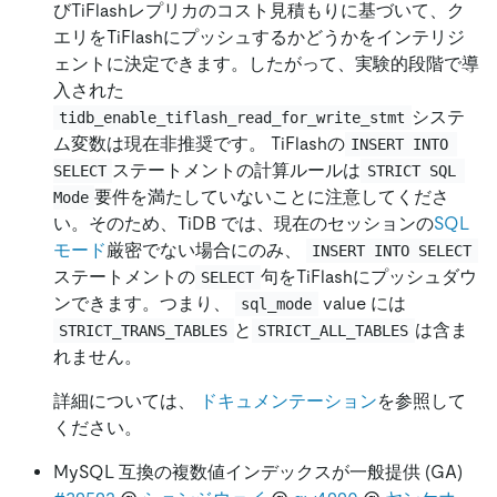
びTiFlashレプリカのコスト見積もりに基づいて、ク
エリをTiFlashにプッシュするかどうかをインテリジ
ェントに決定できます。したがって、実験的段階で導
入された
システ
tidb_enable_tiflash_read_for_write_stmt
ム変数は現在非推奨です。 TiFlashの
INSERT INTO 
ステートメントの計算ルールは
SELECT
STRICT SQL 
要件を満たしていないことに注意してくださ
Mode
い。そのため、TiDB では、現在のセッションの
SQL
モード
厳密でない場合にのみ、
INSERT INTO SELECT
ステートメントの
句をTiFlashにプッシュダウ
SELECT
ンできます。つまり、
value には
sql_mode
と
は含ま
STRICT_TRANS_TABLES
STRICT_ALL_TABLES
れません。
詳細については、
ドキュメンテーション
を参照して
ください。
MySQL 互換の複数値インデックスが一般提供 (GA)