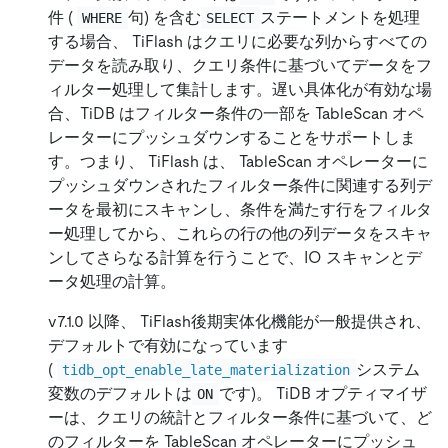
件 (
句) を含む
ステートメントを処理
WHERE
SELECT
する場合、 TiFlash はクエリに必要な列からすべての
データを読み取り、クエリ条件に基づいてデータをフ
ィルター処理して集計します。遅い具体化が有効な場
合、TiDB はフィルター条件の一部を TableScan オペ
レーターにプッシュダウンすることをサポートしま
す。つまり、 TiFlash は、 TableScan オペレーターに
プッシュダウンされたフィルター条件に関連する列デ
ータを最初にスキャンし、条件を満たす行をフィルタ
ー処理してから、これらの行の他の列データをスキャ
ンしてさらなる計算を行うことで、IO スキャンとデ
ータ処理の計算。
v7.1.0 以降、 TiFlash後期実体化機能が一般提供され、
デフォルトで有効になっています
(
システム
tidb_opt_enable_late_materialization
変数のデフォルトは
です)。 TiDB オプティマイザ
ON
ーは、クエリの統計とフィルター条件に基づいて、ど
のフィルターを TableScan オペレーターにプッシュ