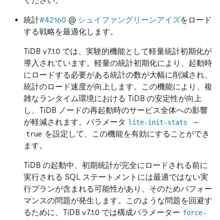
ください。
統計
#42160
@
シュイファングリーンアイズ
をロード
する戦略を最適化します。
TiDB v7.1.0 では、実験的機能として軽量統計初期化が
導入されています。軽量の統計初期化により、起動時
にロードする必要がある統計の数が大幅に削減され、
統計のロード速度が向上します。この機能により、複
雑なランタイム環境における TiDB の安定性が向上
し、TiDB ノードの再起動時のサービス全体への影響
が軽減されます。パラメータ
～
lite-init-stats
を設定して、この機能を有効にすることができ
true
ます。
TiDB の起動中、初期統計が完全にロードされる前に
実行される SQL ステートメントには最適ではない実
行プランが含まれる可能性があり、そのためパフォー
マンスの問題が発生します。このような問題を回避す
るために、TiDB v7.1.0 では構成パラメーター
force-