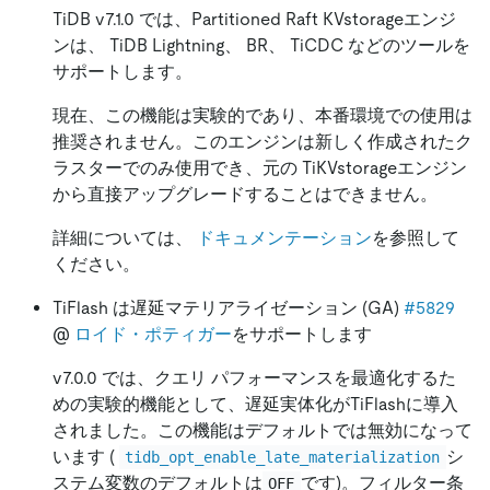
TiDB v7.1.0 では、Partitioned Raft KVstorageエンジ
ンは、 TiDB Lightning、 BR、 TiCDC などのツールを
サポートします。
現在、この機能は実験的であり、本番環境での使用は
推奨されません。このエンジンは新しく作成されたク
ラスターでのみ使用でき、元の TiKVstorageエンジン
から直接アップグレードすることはできません。
詳細については、
ドキュメンテーション
を参照して
ください。
TiFlash は遅延マテリアライゼーション (GA)
#5829
@
ロイド・ポティガー
をサポートします
v7.0.0 では、クエリ パフォーマンスを最適化するた
めの実験的機能として、遅延実体化がTiFlashに導入
されました。この機能はデフォルトでは無効になって
います (
シ
tidb_opt_enable_late_materialization
ステム変数のデフォルトは
です)。フィルター条
OFF