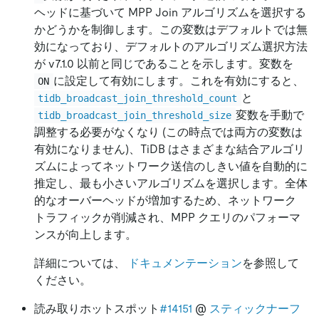
ヘッドに基づいて MPP Join アルゴリズムを選択する
かどうかを制御します。この変数はデフォルトでは無
効になっており、デフォルトのアルゴリズム選択方法
が v7.1.0 以前と同じであることを示します。変数を
に設定して有効にします。これを有効にすると、
ON
と
tidb_broadcast_join_threshold_count
変数を手動で
tidb_broadcast_join_threshold_size
調整する必要がなくなり (この時点では両方の変数は
有効になりません)、TiDB はさまざまな結合アルゴリ
ズムによってネットワーク送信のしきい値を自動的に
推定し、最も小さいアルゴリズムを選択します。全体
的なオーバーヘッドが増加するため、ネットワーク
トラフィックが削減され、MPP クエリのパフォーマ
ンスが向上します。
詳細については、
ドキュメンテーション
を参照して
ください。
読み取りホットスポット
#14151
@
スティックナーフ