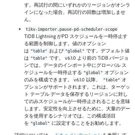
す。再試行の間にいずれかのリージョンがオンラ
インになった場合、再試行の回数は増加しませ
ん。
tikv-importer.pause-pd-scheduler-scope
TiDB Lightning がPD スケジュールを一時停止す
る範囲を制御します。値のオプション
は
および
です。デフォルト値
"table"
"global"
は
です。 v6.1.0 より前の TiDB バージョ
"table"
ンでは、データのインポート中にグローバル ス
ケジュールを一時停止する
オプション
"global"
のみを構成できます。 v6.1.0 以降、
オ
"table"
プションがサポートされます。これは、ターゲッ
ト テーブル データを保存するリージョンに対し
てのみスケジュールが一時停止されることを意味
します。安定性を向上させるために、大量のデー
タを使用するシナリオでは、この構成項目
を
に設定することをお勧めします。
"global"