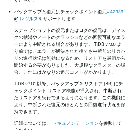
ください。
バックアップと復元はチェックポイント復元
#42339
@
レヴルス
をサポートします
スナップショットの復元またはログの復元は、ディス
クの枯渇やノードのクラッシュなどの回復可能なエラ
ーにより中断される場合があります。 TiDB v7.1.0 よ
り前では、エラーが解決された後でも中断前のリカバ
リの進行状況は無効になるため、リストアを最初から
開始する必要がありました。大規模なクラスターの場
合、これにはかなりの追加コストがかかります。
TiDB v7.1.0 以降、バックアップ
&
リストア (BR) にチ
ェックポイント リストア機能が導入され、中断され
たリストアを続行できるようになります。この機能に
より、中断された復元のほとんどの回復進行状況を保
持できます。
詳細については、
ドキュメンテーション
を参照して