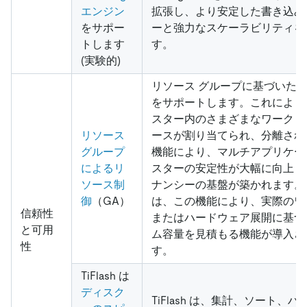
エンジン
拡張し、より安定した書き込み
をサポー
ーと強力なスケーラビリティを
トします
す。
(実験的)
リソース グループに基づいた
をサポートします。これにより
スター内のさまざまなワークロ
リソース
ースが割り当てられ、分離され
グループ
機能により、マルチアプリケー
によるリ
スターの安定性が大幅に向上し
ソース制
ナンシーの基盤が築かれます。 v7
御
（GA）
は、この機能により、実際のワ
信頼性
またはハードウェア展開に基づ
と可用
ム容量を見積もる機能が導入さ
性
す。
TiFlash は
ディスク
TiFlash は、集計、ソート、