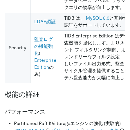
データベース レベルにプッシ
クエリの効率が向上します。
TiDB は、
MySQL 8.0
と互換性の
LDAP認証
認証をサポートしています。
TiDB Enterprise Edition 
監査ログ
査機能を強化します。よりきめ
の機能強
Security
ント フィルタリング制御、より
化
(
レンドリーなフィルタ設定、JS
Enterprise
しいファイル出力形式、監査ロ
Edition
の
サイクル管理を提供することに
み)
テム監査能力が大幅に向上しま
機能の詳細
パフォーマンス
Partitioned Raft KVstorageエンジンの強化 (実験的)