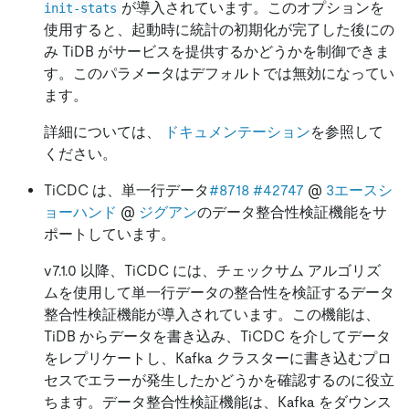
が導入されています。このオプションを
init-stats
使用すると、起動時に統計の初期化が完了した後にの
み TiDB がサービスを提供するかどうかを制御できま
す。このパラメータはデフォルトでは無効になってい
ます。
詳細については、
ドキュメンテーション
を参照して
ください。
TiCDC は、単一行データ
#8718
#42747
@
3エースシ
ョーハンド
@
ジグアン
のデータ整合性検証機能をサ
ポートしています。
v7.1.0 以降、TiCDC には、チェックサム アルゴリズ
ムを使用して単一行データの整合性を検証するデータ
整合性検証機能が導入されています。この機能は、
TiDB からデータを書き込み、TiCDC を介してデータ
をレプリケートし、Kafka クラスターに書き込むプロ
セスでエラーが発生したかどうかを確認するのに役立
ちます。データ整合性検証機能は、Kafka をダウンス