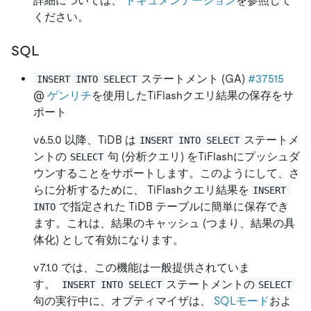
詳細については、
ドキュメンテーション
を参照して
ください。
SQL
ステートメント (GA)
#37515
INSERT INTO SELECT
@
ゲンリチ
を使用したTiFlashクエリ結果の保存をサ
ポート
v6.5.0 以降、TiDB は
ステートメ
INSERT INTO SELECT
ントの
句 (分析クエリ) をTiFlashにプッシュダ
SELECT
ウンすることをサポートします。このようにして、さ
らに分析するために、 TiFlashクエリ結果を
INSERT 
で指定された TiDB テーブルに簡単に保存でき
INTO
ます。これは、結果のキャッシュ (つまり、結果の具
体化) として有効になります。
v7.1.0 では、この機能は一般提供されていま
す。
ステートメントの
INSERT INTO SELECT
SELECT
句の実行中に、オプティマイザは、
SQLモード
およ