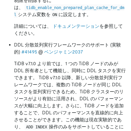
制限を削除するに
は、
tidb_enable_non_prepared_plan_cache_for_dm
システム変数を
に設定します。
l
ON
詳細については、
ドキュメンテーション
を参照して
ください。
DDL 分散並列実行フレームワークのサポート (実験
的)
#41495
@
ベンジャミン2037
TiDB v7.1.0 より前では、1 つの TiDB ノードのみが
DDL 所有者として機能し、同時に DDL タスクを実行
できます。 TiDB v7.1.0 以降、新しい分散並列実行フ
レームワークでは、複数の TiDB ノードが同じ DDL
タスクを並列実行できるため、TiDB クラスターのリ
ソースがより有効に活用され、DDL のパフォーマン
スが大幅に向上します。さらに、TiDB ノードを追加
することで、DDL のパフォーマンスを直線的に向上
させることができます。この機能は現在実験的であ
り、
操作のみをサポートしていることに
ADD INDEX