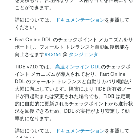
を見積もり、合理的なリソース割り当てを容易にする
ことができます。
詳細については、
ドキュメンテーション
を参照して
ください。
Fast Online DDL のチェックポイント メカニズムをサ
ポートし、フォールト トレランスと自動回復機能を
向上させます
#42164
@
タンジェンタ
TiDB v7.1.0 では、
高速オンライン DDL
のチェックポ
イント メカニズムが導入されており、Fast Online
DDL のフォールト トレランスと自動リカバリ機能が
大幅に向上しています。障害により TiDB 所有者ノー
ドが再起動または変更された場合でも、TiDB は定期
的に自動的に更新されるチェックポイントから進行状
況を回復できるため、DDL の実行がより安定して効
率的になります。
詳細については、
ドキュメンテーション
を参照して