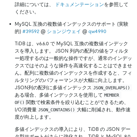
詳細については、
ドキュメンテーション
を参照して
ください。
MySQL 互換の複数値インデックスのサポート (実験
的)
#39592
@
ションジウェイ
@
qw4990
TiDB は、v6.6.0 で MySQL 互換の複数値インデック
スを導入します。 JSON 列内の配列の値をフィルタ
ー処理するのは一般的な操作ですが、通常のインデッ
クスではそのような操作を高速化することはできませ
ん。配列に複数値のインデックスを作成すると、フィ
ルタリングのパフォーマンスが大幅に向上します。
JSON列の配列に多値インデックス
JSON_OVERLAPS()
ある場合、多値インデックスを使用して
MEMBER 
関数で検索条件を絞り込むことができるため、
OF()
I/O消費量
大幅に削減され、動作速
JSON_CONTAINS()
度が向上します。
多値インデックスの導入により、TiDB の JSON デー
タ型サポートがさらに強化され、TiDB と MySQL 8.0