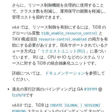
さらに、リソース制御機能を合理的に使用すること
で、クラスタ数を削減し、運用保守の困難を軽減し、
管理コストを節約できます。
v6.6 では、リソース制御を有効にするには、TiDB の
グローバル変数
と
tidb_enable_resource_control
TiKV 構成項目
の両方を有
resource-control.enabled
効にする必要があります。現在サポートされているク
ォータ方式は「
リクエストユニット(RU)
」に基づい
ています。 RU は、CPU や IO などのシステム リソ
ースに対する TiDB の統合抽象化ユニットです。
詳細については、
ドキュメンテーション
を参照して
ください。
過去の実行計画のバインディングは GA
#39199
@
fzzf678
です
v6.5.0 では、TiDB は
CREATE [GLOBAL | SESSION] 
ステートメントのバインディング ターゲッ
BINDING