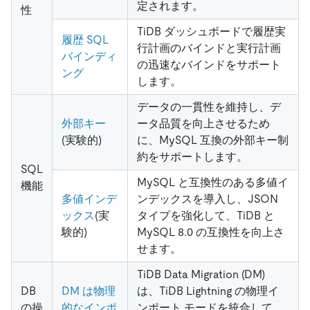
定されます。
性
TiDB ダッシュボードで履歴実
履歴 SQL
行計画のバインドと実行計画
バインディ
の迅速なバインドをサポート
ング
します。
データの一貫性を維持し、デ
外部キー
ータ品質を向上させるため
(実験的)
に、MySQL 互換の外部キー制
約をサポートします。
SQL
MySQL と互換性のある多値イ
機能
多値インデ
ンデックスを導入し、JSON
ックス
(実
タイプを強化して、TiDB と
験的)
MySQL 8.0 の互換性を向上さ
せます。
TiDB Data Migration (DM)
DB
DM は物理
は、TiDB Lightning の物理イ
の操
的なインポ
ンポート モードを統合して、