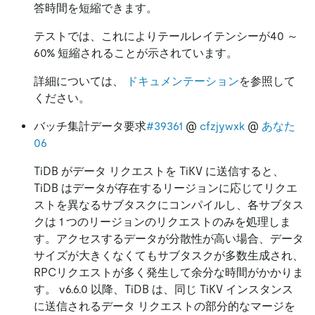
答時間を短縮できます。
テストでは、これによりテールレイテンシーが40 ～
60% 短縮されることが示されています。
詳細については、
ドキュメンテーション
を参照して
ください。
バッチ集計データ要求
#39361
@
cfzjywxk
@
あなた
06
TiDB がデータ リクエストを TiKV に送信すると、
TiDB はデータが存在するリージョンに応じてリクエ
ストを異なるサブタスクにコンパイルし、各サブタス
クは 1 つのリージョンのリクエストのみを処理しま
す。アクセスするデータが分散性が高い場合、データ
サイズが大きくなくてもサブタスクが多数生成され、
RPCリクエストが多く発生して余分な時間がかかりま
す。 v6.6.0 以降、TiDB は、同じ TiKV インスタンス
に送信されるデータ リクエストの部分的なマージを