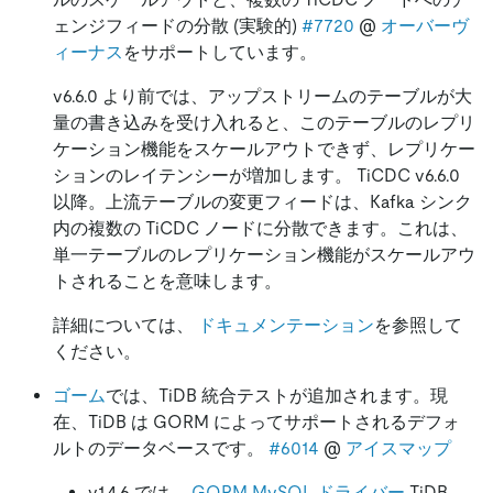
ェンジフィードの分散 (実験的)
#7720
@
オーバーヴ
ィーナス
をサポートしています。
v6.6.0 より前では、アップストリームのテーブルが大
量の書き込みを受け入れると、このテーブルのレプリ
ケーション機能をスケールアウトできず、レプリケー
ションのレイテンシーが増加します。 TiCDC v6.6.0
以降。上流テーブルの変更フィードは、Kafka シンク
内の複数の TiCDC ノードに分散できます。これは、
単一テーブルのレプリケーション機能がスケールアウ
トされることを意味します。
詳細については、
ドキュメンテーション
を参照して
ください。
ゴーム
では、TiDB 統合テストが追加されます。現
在、TiDB は GORM によってサポートされるデフォ
ルトのデータベースです。
#6014
@
アイスマップ
v1.4.6 では、
GORM MySQL ドライバー
TiDB