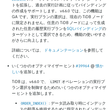
トを拡張し、過去の実行計画に従ってバインディング
の作成をサポートします。 v6.6.0 では、この機能は
GA です。実行プランの選択は、現在の TiDB ノード
に限定されません。任意の TiDB ノードによって生成
された任意の履歴実行プランを
SQLバインディング
の
ターゲットとして選択できるため、機能の使いやすさ
がさらに向上します。
詳細については、
ドキュメンテーション
を参照して
ください。
いくつかのオプティマイザー ヒント
#39964
@
懐か
しい
を追加します。
TiDB は、v6.6.0 で、
オペレーションの実行プ
LIMIT
ラン選択を制御するためのいくつかのオプティマイザ
ー ヒントを追加します。
: データ読み取り時にインデック
ORDER_INDEX()
スの順序を維持するために指定されたインデック