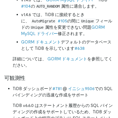
#104
の
属性に適合します。
AUTO_RANDOM
v1.4.6 では、TiDB に接続するとき
に、
#105
の間に
フィール
AutoMigrate
Unique
ドの
属性を変更できない問題
GORM
Unique
MySQL ドライバー
修正されます。
GORM ドキュメント
デフォルトのデータベース
として TiDB を示しています
#638
詳細については、
GORM ドキュメント
を参照してく
ださい。
可観測性
TiDB ダッシュボード
#781
@
イニシュ9506
での SQL
バインディングの迅速な作成をサポート
TiDB v6.6.0 はステートメント履歴からの SQL バイン
ディングの作成をサポートしているため、TiDB ダッ