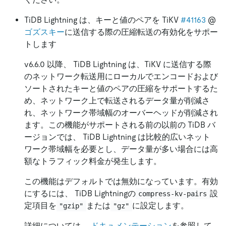
TiDB Lightning は、キーと値のペアを TiKV
#41163
@
ゴズスキー
に送信する際の圧縮転送の有効化をサポー
トします
v6.6.0 以降、 TiDB Lightning は、TiKV に送信する際
のネットワーク転送用にローカルでエンコードおよび
ソートされたキーと値のペアの圧縮をサポートするた
め、ネットワーク上で転送されるデータ量が削減さ
れ、ネットワーク帯域幅のオーバーヘッドが削減され
ます。この機能がサポートされる前の以前の TiDB バ
ージョンでは、 TiDB Lightning は比較的広いネット
ワーク帯域幅を必要とし、データ量が多い場合には高
額なトラフィック料金が発生します。
この機能はデフォルトでは無効になっています。有効
にするには、 TiDB Lightningの
設
compress-kv-pairs
定項目を
または
に設定します。
"gzip"
"gz"
詳細については、
ドキュメンテーション
を参照して