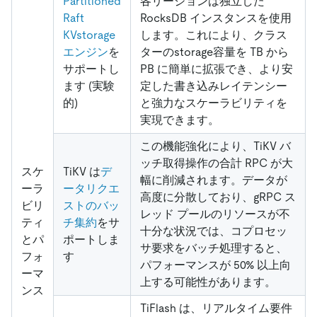
Partitioned
各リージョンは独立した
Raft
RocksDB インスタンスを使用
KVstorage
します。これにより、クラス
エンジン
を
ターのstorage容量を TB から
サポートし
PB に簡単に拡張でき、より安
ます (実験
定した書き込みレイテンシー
的)
と強力なスケーラビリティを
実現できます。
この機能強化により、TiKV バ
ッチ取得操作の合計 RPC が大
スケ
TiKV は
デ
幅に削減されます。データが
ーラ
ータリクエ
高度に分散しており、gRPC ス
ビリ
ストのバッ
レッド プールのリソースが不
ティ
チ集約
をサ
十分な状況では、コプロセッ
とパ
ポートしま
サ要求をバッチ処理すると、
フォ
す
パフォーマンスが 50% 以上向
ーマ
上する可能性があります。
ンス
TiFlash は、リアルタイム要件