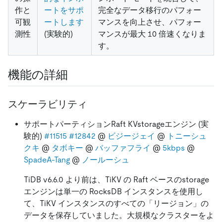
作と
ートをサポ
完全なデータ移行のパフォー
可観
ートします
マンスを向上させ、パフォー
測性
(実験的)
マンスが最大 10 倍速くなりま
す。
機能の詳細
スケーラビリティ
サポートパーティションRaft KVstorageエンジン (実
験的)
#11515
#12842
@
ビジージェイ
@
トニーシュ
クキ
@
タボキー
@
バッファフライ
@
5kbps
@
SpadeA-Tang
@
ノールーシュ
TiDB v6.6.0 より前は、TiKV の Raft ベースのstorage
エンジンは単一の RocksDB インスタンスを使用し
て、TiKV インスタンスのすべての「リージョン」の
データを保存していました。大規模なクラスターをよ