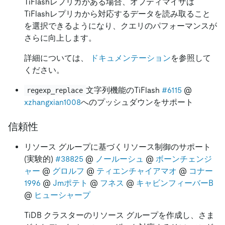
TiFlashレプリカがある場合、オプティマイザは
TiFlashレプリカから対応するデータを読み取ること
を選択できるようになり、クエリのパフォーマンスが
さらに向上します。
詳細については、
ドキュメンテーション
を参照して
ください。
文字列機能のTiFlash
#6115
@
regexp_replace
xzhangxian1008
へのプッシュダウンをサポート
信頼性
リソース グループに基づくリソース制御のサポート
(実験的)
#38825
@
ノールーシュ
@
ボーンチェンジ
ャー
@
グロルフ
@
ティエンチャイアマオ
@
コナー
1996
@
Jmポテト
@
フネス
@
キャビンフィーバーB
@
ヒューシャープ
TiDB クラスターのリソース グループを作成し、さま