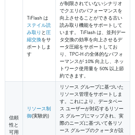
が制限されていないシナリオ
でクエリのパフォーマンスを
TiFlash は
向上させることができる古い
ステイル読
読み取り機能をサポートして
み取り
と
圧
います。 TiFlash は、並列デー
縮交換
をサ
タ交換の効率を向上させるデ
ポートしま
ータ圧縮をサポートしてお
す
り、TPC-H の全体的なパフォ
ーマンスが 10% 向上し、ネッ
トワーク使用量を 50% 以上節
約できます。
リソース グループに基づいた
リソース管理をサポートしま
す。これにより、データベー
リソース制
ス ユーザーが対応するリソー
御
(実験的)
ス グループにマップされ、実
信頼
際のニーズに基づいて各リソ
性と
ース グループのクォータが設
可用