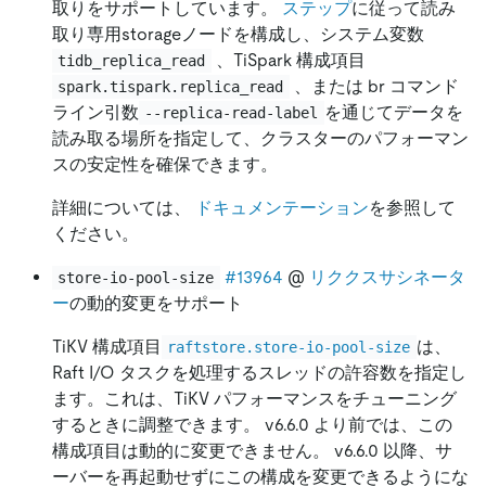
取りをサポートしています。
ステップ
に従って読み
取り専用storageノードを構成し、システム変数
、TiSpark 構成項目
tidb_replica_read
、または br コマンド
spark.tispark.replica_read
ライン引数
を通じてデータを
--replica-read-label
読み取る場所を指定して、クラスターのパフォーマン
スの安定性を確保できます。
詳細については、
ドキュメンテーション
を参照して
ください。
#13964
@
リククスサシネータ
store-io-pool-size
ー
の動的変更をサポート
TiKV 構成項目
は、
raftstore.store-io-pool-size
Raft I/O タスクを処理するスレッドの許容数を指定し
ます。これは、TiKV パフォーマンスをチューニング
するときに調整できます。 v6.6.0 より前では、この
構成項目は動的に変更できません。 v6.6.0 以降、サ
ーバーを再起動せずにこの構成を変更できるようにな