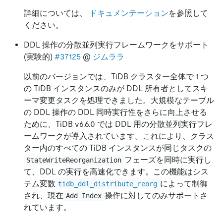
詳細については、
ドキュメンテーション
を参照して
ください。
DDL 操作の分散並列実行フレームワークをサポート
(実験的)
#37125
@
ジムララ
以前のバージョンでは、TiDB クラスター全体で 1 つ
の TiDB インスタンスのみが DDL 所有者としてスキ
ーマ変更タスクを処理できました。大規模なテーブル
の DDL 操作の DDL 同時実行性をさらに向上させる
ために、TiDB v6.6.0 では DDL 用の分散並列実行フレ
ームワークが導入されています。これにより、クラス
ター内のすべての TiDB インスタンスが同じタスクの
フェーズを同時に実行し
StateWriteReorganization
て、DDL の実行を高速化できます。この機能はシス
テム変数
によって制御
tidb_ddl_distribute_reorg
され、現在
操作に対してのみサポートさ
Add Index
れています。