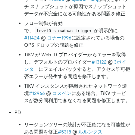
チ スナップショットが原因でスナップショット
データが不完全になる可能性がある問題を修正
フロー制御が有効
で、
が明示的に
level0_slowdown_trigger
#11424
@
コナー1996
に設定されている場合の
QPS ドロップの問題を修正
TiKV が Web ID プロバイダーからエラーを取得
し、デフォルトのプロバイダー
#13122
@
3ポイ
ンター
にフェイルバックすると、アクセス許可拒
否エラーが発生する問題を修正します。
TiKV インスタンスが隔離されたネットワーク環
境
#12966
@
コスベン
にある場合、TiKV サービ
スが数分間利用できなくなる問題を修正します。
PD
リージョンツリーの統計が不正確になる可能性が
ある問題を修正
#5318
@
ルルンクス