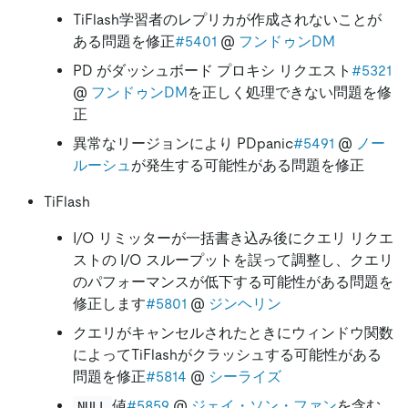
TiFlash学習者のレプリカが作成されないことが
ある問題を修正
#5401
@
フンドゥンDM
PD がダッシュボード プロキシ リクエスト
#5321
@
フンドゥンDM
を正しく処理できない問題を修
正
異常なリージョンにより PDpanic
#5491
@
ノー
ルーシュ
が発生する可能性がある問題を修正
TiFlash
I/O リミッターが一括書き込み後にクエリ リクエ
ストの I/O スループットを誤って調整し、クエリ
のパフォーマンスが低下する可能性がある問題を
修正します
#5801
@
ジンヘリン
クエリがキャンセルされたときにウィンドウ関数
によってTiFlashがクラッシュする可能性がある
問題を修正
#5814
@
シーライズ
値
#5859
@
ジェイ・ソン・ファン
を含む
NULL