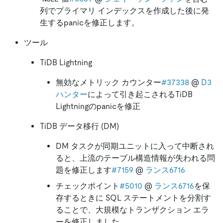
列でプライマリ インデックスを作成した後に発
生するpanicを修正します。
ツール
TiDB Lightning
無効なメトリック カウンター
#37338
@
D3
ハンター
によって引き起こされるTiDB
Lightningのpanicを修正
TiDB データ移行 (DM)
DM タスクが同期ユニットに入って中断され
ると、上流のテーブル構造情報が失われる問
題を修正します
#7159
@
ランス6716
チェックポイント
#5010
@
ランス6716
を保
存するときに SQL ステートメントを分割す
ることで、大規模なトランザクション エラ
ーを修正しました。