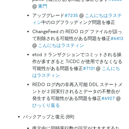
@
東門
アップグレード
#7235
@
こんにちはラステ
ィン
中のログフラッディング問題を修正
ChangeFeed の REDO ログ ファイルが誤っ
て削除される可能性がある問題を修正
#6413
@
こんにちはラスティン
etcd トランザクションでコミットされる操
作が多すぎると TiCDC が使用できなくなる
可能性がある問題を修正
#7131
@
こんにち
はラスティン
REDO ログ内の非再入可能 DDL ステートメ
ントが 2 回実行されるとデータの不整合が
発生する可能性がある問題を修正
#6927
@
ひっくり返る
バックアップと復元 (BR)
復元中に同時実行数の設定が大きすぎるた