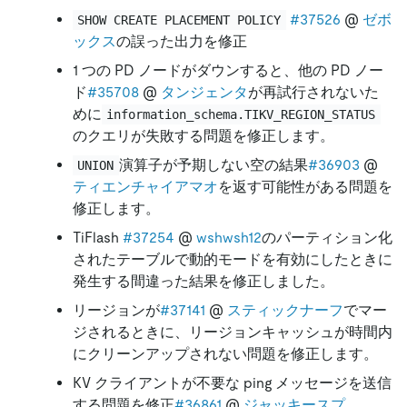
#37526
@
ゼボ
SHOW CREATE PLACEMENT POLICY
ックス
の誤った出力を修正
1 つの PD ノードがダウンすると、他の PD ノー
ド
#35708
@
タンジェンタ
が再試行されないた
めに
information_schema.TIKV_REGION_STATUS
のクエリが失敗する問題を修正します。
演算子が予期しない空の結果
#36903
@
UNION
ティエンチャイアマオ
を返す可能性がある問題を
修正します。
TiFlash
#37254
@
wshwsh12
のパーティション化
されたテーブルで動的モードを有効にしたときに
発生する間違った結果を修正しました。
リージョンが
#37141
@
スティックナーフ
でマー
ジされるときに、リージョンキャッシュが時間内
にクリーンアップされない問題を修正します。
KV クライアントが不要な ping メッセージを送信
する問題を修正
#36861
@
ジャッキースプ