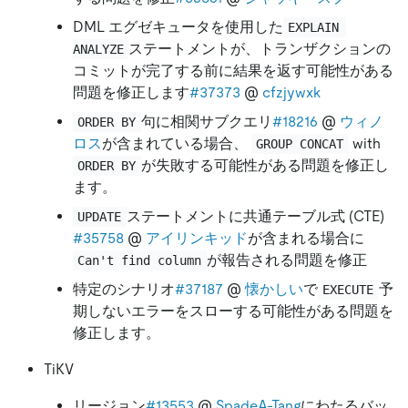
DML エグゼキュータを使用した
EXPLAIN 
ステートメントが、トランザクションの
ANALYZE
コミットが完了する前に結果を返す可能性がある
問題を修正します
#37373
@
cfzjywxk
句に相関サブクエリ
#18216
@
ウィノ
ORDER BY
ロス
が含まれている場合、
with
GROUP CONCAT
が失敗する可能性がある問題を修正し
ORDER BY
ます。
ステートメントに共通テーブル式 (CTE)
UPDATE
#35758
@
アイリンキッド
が含まれる場合に
が報告される問題を修正
Can't find column
特定のシナリオ
#37187
@
懐かしい
で
予
EXECUTE
期しないエラーをスローする可能性がある問題を
修正します。
TiKV
リージョン
#13553
@
SpadeA-Tang
にわたるバッ