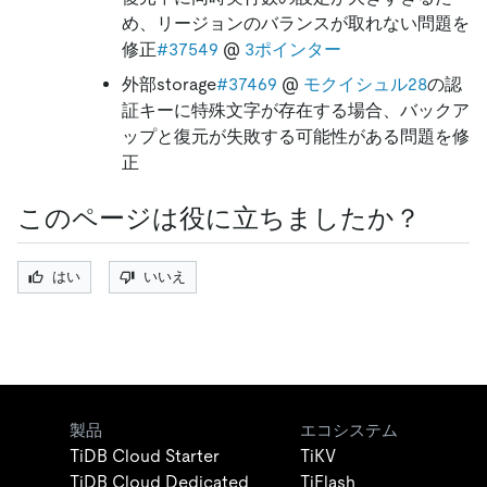
め、リージョンのバランスが取れない問題を
修正
#37549
@
3ポインター
外部storage
#37469
@
モクイシュル28
の認
証キーに特殊文字が存在する場合、バックア
ップと復元が失敗する可能性がある問題を修
正
このページは役に立ちましたか？
はい
いいえ
製品
エコシステム
TiDB Cloud Starter
TiKV
TiDB Cloud Dedicated
TiFlash