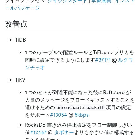
クイックアクセス:
クイックスタート
|
本番展開
|
インスト
ールパッケージ
改善点
TiDB
1 つのテーブルで配置ルールとTiFlashレプリカを
同時に設定できるようにします
#37171
@
ルクワ
ンチャオ
TiKV
1 つのピアが到達不能になった後にRaftstore が
大量のメッセージをブロードキャストすることを
避けるための
項目の設定
unreachable_backoff
をサポート
#13054
@
5kbps
RocksDB 書き込み停止設定をフロー制御しきい
値
#13467
@
タボキー
よりも小さい値に構成する
ことをサポート