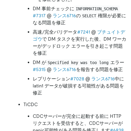
DM 事前チェックに
INFORMATION_SCHEMA
#7317
@
ランス6716
の
権限が必要に
SELECT
なる問題を修正
高速/完全バリデータ
#7241
@
ブチュイトデ
ゴウ
で DM タスクを実行した後、DM ワーカ
ーがデッドロック エラーを引き起こす問題
を修正
DM が
エラー
Specified key was too long
#5315
@
ランス6716
を報告する問題を修正
レプリケーション
#7028
@
ランス6716
中に
latin1 データが破損する可能性がある問題を
修正
TiCDC
CDCサーバーが完全に起動する前に HTTP
リクエストを受信すると、CDCサーバーが
panic可能性がある問題を修正します
#6838