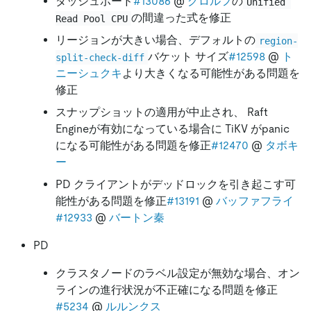
ダッシュボード
#13086
@
グロルフ
の
Unified 
の間違った式を修正
Read Pool CPU
リージョンが大きい場合、デフォルトの
region-
バケット サイズ
#12598
@
ト
split-check-diff
ニーシュクキ
より大きくなる可能性がある問題を
修正
スナップショットの適用が中止され、 Raft
Engineが有効になっている場合に TiKV がpanic
になる可能性がある問題を修正
#12470
@
タボキ
ー
PD クライアントがデッドロックを引き起こす可
能性がある問題を修正
#13191
@
バッファフライ
#12933
@
バートン秦
PD
クラスタノードのラベル設定が無効な場合、オン
ラインの進行状況が不正確になる問題を修正
#5234
@
ルルンクス