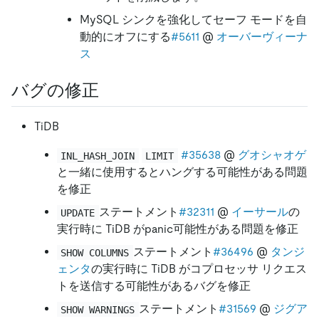
MySQL シンクを強化してセーフ モードを自
動的にオフにする
#5611
@
オーバーヴィーナ
ス
バグの修正
TiDB
#35638
@
グオシャオゲ
INL_HASH_JOIN
LIMIT
と一緒に使用するとハングする可能性がある問題
を修正
ステートメント
#32311
@
イーサール
の
UPDATE
実行時に TiDB がpanic可能性がある問題を修正
ステートメント
#36496
@
タンジ
SHOW COLUMNS
ェンタ
の実行時に TiDB がコプロセッサ リクエス
トを送信する可能性があるバグを修正
ステートメント
#31569
@
ジグア
SHOW WARNINGS