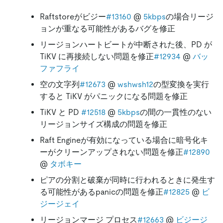
Raftstoreがビジー
#13160
@
5kbps
の場合リージ
ョンが重なる可能性があるバグを修正
リージョンハートビートが中断された後、PD が
TiKV に再接続しない問題を修正
#12934
@
バッ
ファフライ
空の文字列
#12673
@
wshwsh12
の型変換を実行
すると TiKV がパニックになる問題を修正
TiKV と PD
#12518
@
5kbps
の間の一貫性のない
リージョンサイズ構成の問題を修正
Raft Engineが有効になっている場合に暗号化キ
ーがクリーンアップされない問題を修正
#12890
@
タボキー
ピアの分割と破棄が同時に行われるときに発生す
る可能性があるpanicの問題を修正
#12825
@
ビ
ジージェイ
リージョンマージ プロセス
#12663
@
ビジージ