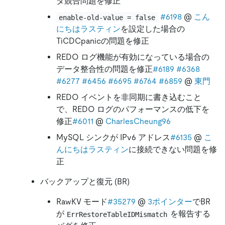
タ競合問題を修正
#6198
@
こん
enable-old-value = false
にちはラスティン
を設定した場合の
TiCDCpanicの問題を修正
REDO ログ機能が有効になっている場合の
データ整合性の問題を修正
#6189
#6368
#6277
#6456
#6695
#6764
#6859
@
東門
REDO イベントを非同期に書き込むこと
で、REDO ログのパフォーマンスの低下を
修正
#6011
@
CharlesCheung96
MySQL シンクが IPv6 アドレス
#6135
@
こ
んにちはラスティン
に接続できない問題を修
正
バックアップと復元 (BR)
RawKV モード
#35279
@
3ポインター
でBR
が
を報告する
ErrRestoreTableIDMismatch