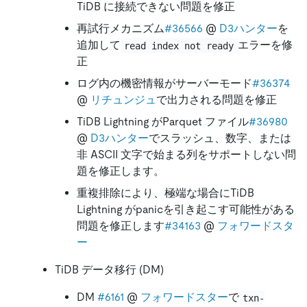
TiDB に接続できない問題を修正
再試行メカニズム
#36566
@
D3ハンター
を
追加して
エラーを修
read index not ready
正
ログ内の機密情報がサーバーモード
#36374
@
リチュンジュ
で出力される問題を修正
TiDB Lightning がParquet ファイル
#36980
@
D3ハンター
でスラッシュ、数字、または
非 ASCII 文字で始まる列をサポートしない問
題を修正します。
重複排除により、極端な場合にTiDB
Lightning がpanicを引き起こす可能性がある
問題を修正します
#34163
@
フォワードスタ
ー
TiDB データ移行 (DM)
DM
#6161
@
フォワードスター
で
txn-