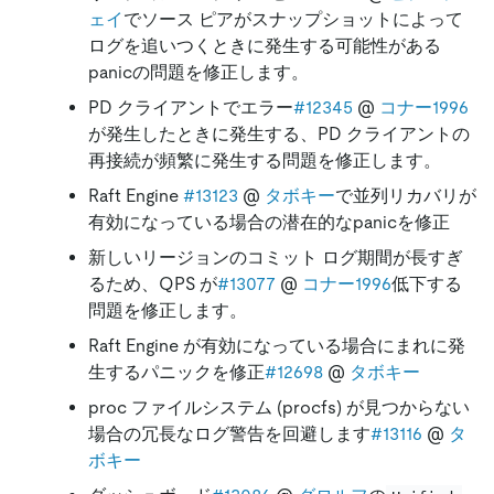
ェイ
でソース ピアがスナップショットによって
ログを追いつくときに発生する可能性がある
panicの問題を修正します。
PD クライアントでエラー
#12345
@
コナー1996
が発生したときに発生する、PD クライアントの
再接続が頻繁に発生する問題を修正します。
Raft Engine
#13123
@
タボキー
で並列リカバリが
有効になっている場合の潜在的なpanicを修正
新しいリージョンのコミット ログ期間が長すぎ
るため、QPS が
#13077
@
コナー1996
低下する
問題を修正します。
Raft Engine が有効になっている場合にまれに発
生するパニックを修正
#12698
@
タボキー
proc ファイルシステム (procfs) が見つからない
場合の冗長なログ警告を回避します
#13116
@
タ
ボキー