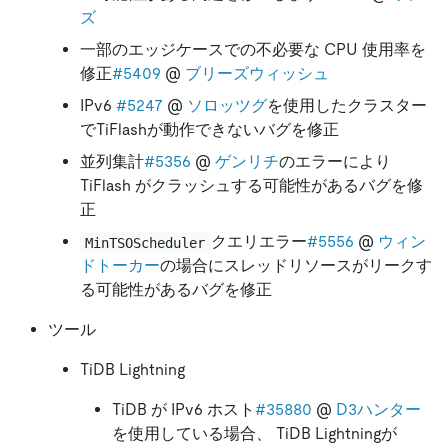
ズ
一部のエッジケースでの不必要な CPU 使用率を
修正
#5409
@
ブリーズウィッシュ
IPv6
#5247
@
ソロッツグ
を使用したクラスター
でTiFlashが動作できないバグを修正
並列集計
#5356
@
ゲンリチ
のエラーにより
TiFlash がクラッシュする可能性があるバグを修
正
クエリエラー
#5556
@
ウィン
MinTSOScheduler
ドトーカー
の場合にスレッドリソースがリークす
る可能性があるバグを修正
ツール
TiDB Lightning
TiDB が IPv6 ホスト
#35880
@
D3ハンター
を使用している場合、 TiDB Lightningが