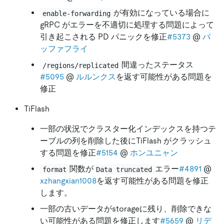
が有効になっている場合に
enable-forwarding
gRPC がエラーを不適切に処理する問題によって
引き起こされる PD パニックを修正
#5373
@
バ
ッファフライ
間違ったステータス
/regions/replicated
#5095
@
ルルンクス
を返す可能性がある問題を
修正
TiFlash
一部の状況でクラスター化インデックスを持つテ
ーブルの列を削除した後にTiFlash がクラッシュ
する問題を修正
#5154
@
ホンユニャン
関数が
エラー
#4891
@
format
Data truncated
xzhangxian1008
を返す可能性がある問題を修正
します。
一部の古いデータがstorageに残り、削除できな
い可能性がある問題を修正します
#5659
@
リデ