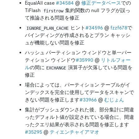
EqualAll case
#34584
@
修正データベース
での
TiFlash
集約関数の null フラグが誤っ
firstrow
て推論される問題を修正
ヒント
#34596
@
fzzf678
で
IGNORE_PLAN_CACHE
バインディングが作成されるとプラン キャッシ
ュが機能しない問題を修正
ハッシュ パーティション ウィンドウと単一パー
ティション ウィンドウ
#35990
@
リトルフォー
ル
の間に
演算子が欠落している問題を
EXCHANGE
修正
場合によっては、パーティション テーブルがイ
ンデックスを完全に使用してデータをスキャンで
きない問題を修正します
#33966
@
むじょん
集計がプッシュダウンされた後、部分集計に間違
ったデフォルト値が設定されている場合に、間違
ったクエリ結果が表示される問題を修正します
#35295
@
ティエンチャイアマオ