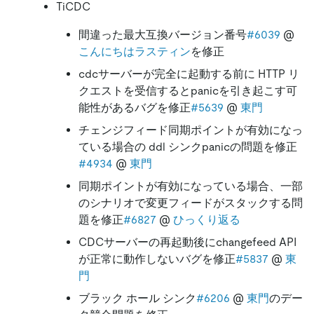
TiCDC
間違った最大互換バージョン番号
#6039
@
こんにちはラスティン
を修正
cdcサーバーが完全に起動する前に HTTP リ
クエストを受信するとpanicを引き起こす可
能性があるバグを修正
#5639
@
東門
チェンジフィード同期ポイントが有効になっ
ている場合の ddl シンクpanicの問題を修正
#4934
@
東門
同期ポイントが有効になっている場合、一部
のシナリオで変更フィードがスタックする問
題を修正
#6827
@
ひっくり返る
CDCサーバーの再起動後にchangefeed API
が正常に動作しないバグを修正
#5837
@
東
門
ブラック ホール シンク
#6206
@
東門
のデー