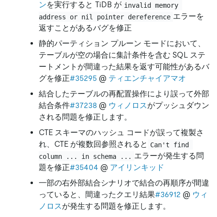
ン
を実行すると TiDB が
invalid memory 
エラーを
address or nil pointer dereference
返すことがあるバグを修正
静的パーティション プルーン モードにおいて、
テーブルが空の場合に集計条件を含む SQL ステ
ートメントが間違った結果を返す可能性があるバ
グを修正
#35295
@
ティエンチャイアマオ
結合したテーブルの再配置操作により誤って外部
結合条件
#37238
@
ウィノロス
がプッシュダウン
される問題を修正します。
CTE スキーマのハッシュ コードが誤って複製さ
れ、CTE が複数回参照されると
Can't find 
エラーが発生する問
column ... in schema ...
題を修正
#35404
@
アイリンキッド
一部の右外部結合シナリオで結合の再順序が間違
っていると、間違ったクエリ結果
#36912
@
ウィ
ノロス
が発生する問題を修正します。