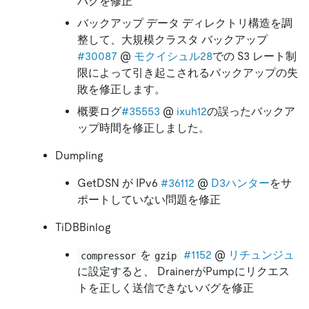
バグを修正
バックアップ データ ディレクトリ構造を調
整して、大規模クラスタ バックアップ
#30087
@
モクイシュル28
での S3 レート制
限によって引き起こされるバックアップの失
敗を修正します。
概要ログ
#35553
@
ixuh12
の誤ったバックア
ップ時間を修正しました。
Dumpling
GetDSN が IPv6
#36112
@
D3ハンター
をサ
ポートしていない問題を修正
TiDBBinlog
を
#1152
@
リチュンジュ
compressor
gzip
に設定すると、 DrainerがPumpにリクエス
トを正しく送信できないバグを修正