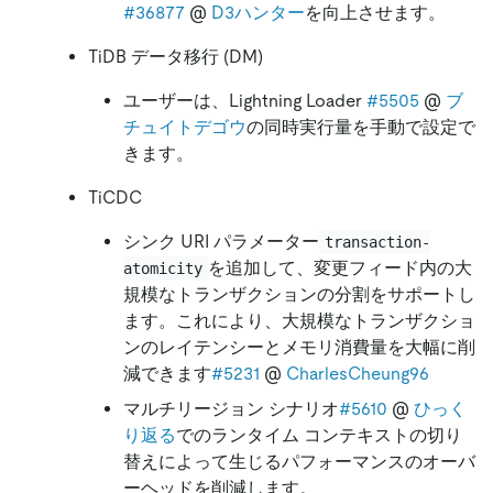
#36877
@
D3ハンター
を向上させます。
TiDB データ移行 (DM)
ユーザーは、Lightning Loader
#5505
@
ブ
チュイトデゴウ
の同時実行量を手動で設定で
きます。
TiCDC
シンク URI パラメーター
transaction-
を追加して、変更フィード内の大
atomicity
規模なトランザクションの分割をサポートし
ます。これにより、大規模なトランザクショ
ンのレイテンシーとメモリ消費量を大幅に削
減できます
#5231
@
CharlesCheung96
マルチリージョン シナリオ
#5610
@
ひっく
り返る
でのランタイム コンテキストの切り
替えによって生じるパフォーマンスのオーバ
ーヘッドを削減します。