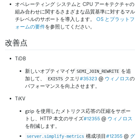
オペレーティング システムと CPU アーキテクチャの
組み合わせに関するさまざまな品質基準に対するマル
チレベルのサポートを導入します。
OS とプラットフ
ォームの要件
を参照してください。
改善点
TiDB
新しいオプティマイザ
を追
SEMI_JOIN_REWRITE
加して、
クエリ
#35323
@
ウィノロス
の
EXISTS
パフォーマンスを向上させます。
TiKV
gzip を使用したメトリクス応答の圧縮をサポー
トし、HTTP 本文のサイズ
#12355
@
ウィノロス
を削減します。
構成項目
#12355
@
グ
server.simplify-metrics