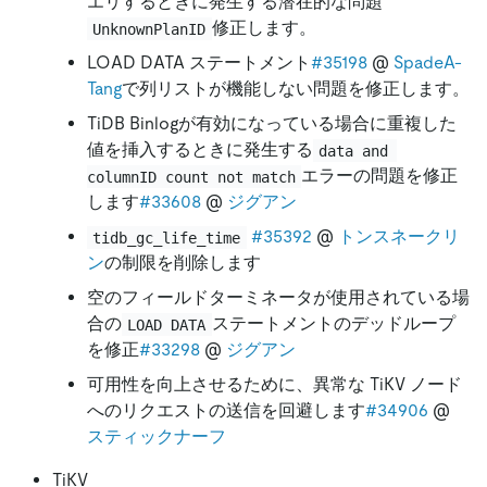
エリするときに発生する潜在的な問題
修正します。
UnknownPlanID
LOAD DATA ステートメント
#35198
@
SpadeA-
Tang
で列リストが機能しない問題を修正します。
TiDB Binlogが有効になっている場合に重複した
値を挿入するときに発生する
data and 
エラーの問題を修正
columnID count not match
します
#33608
@
ジグアン
#35392
@
トンスネークリ
tidb_gc_life_time
ン
の制限を削除します
空のフィールドターミネータが使用されている場
合の
ステートメントのデッドループ
LOAD DATA
を修正
#33298
@
ジグアン
可用性を向上させるために、異常な TiKV ノード
へのリクエストの送信を回避します
#34906
@
スティックナーフ
TiKV