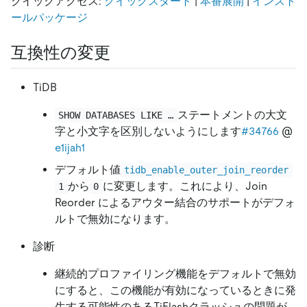
クイックアクセス:
クイックスタート
|
本番展開
|
インスト
ールパッケージ
互換性の変更
TiDB
ステートメントの大文
SHOW DATABASES LIKE …
字と小文字を区別しないようにします
#34766
@
e1ijah1
デフォルト値
tidb_enable_outer_join_reorder
から
に変更します。これにより、Join
1
0
Reorder によるアウター結合のサポートがデフォ
ルトで無効になります。
診断
継続的プロファイリング機能をデフォルトで無効
にすると、この機能が有効になっているときに発
生する可能性のあるTiFlashクラッシュの問題が