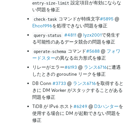
設定項目が有効にならな
entry-size-limit
い問題を修正
コマンドが特殊文字
#5895
@
check-task
Ehco1996
を処理できない問題を修正
#4811
@
lyzx2001
で発生す
query-status
る可能性のあるデータ競合の問題を修正
コマンド
#5688
@
フォワ
operate-schema
ードスター
の異なる出力形式を修正
リレーがエラー
#6193
@
ランス6716
に遭遇
したときの goroutine リークを修正
DB Conn
#3733
@
ランス6716
を取得すると
きに DM Worker がスタックすることがある
問題を修正
TiDB が IPv6 ホスト
#6249
@
D3ハンター
を
使用する場合に DM が起動できない問題を
修正