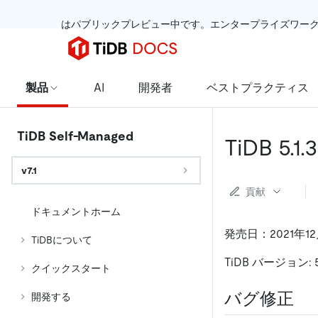
 はパブリックプレビュー中です。エンタープライズワー
製品
AI
開発者
ベストプラクティス
TiDB Self-Managed
TiDB 5
v7.1
貢献
ドキュメントホーム
発売日：2021年1
TiDBについて
TiDB バージョン: 5.
クイックスタート
バグ修正
開発する