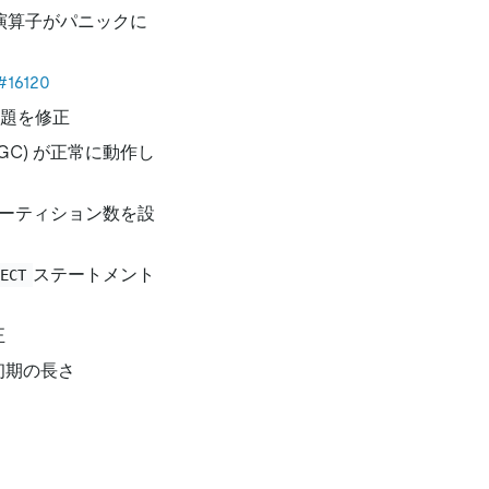
演算子がパニックに
#16120
題を修正
GC) が正常に動作し
ーティション数を設
ステートメント
LECT
正
初期の長さ