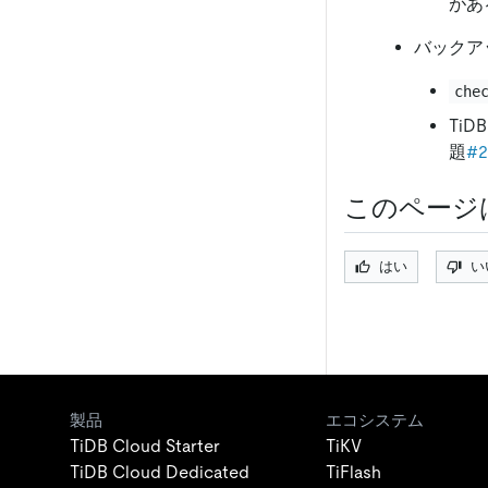
があ
バックアッ
che
TiD
題
#2
このページ
はい
い
製品
エコシステム
TiDB Cloud Starter
TiKV
TiDB Cloud Dedicated
TiFlash