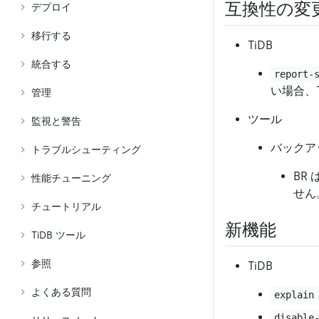
互換性の変
デプロイ
移行する
TiDB
統合する
report-
い場合、
管理
ツール
監視と警告
バックアッ
トラブルシューティング
BR は
性能チューニング
せん
チュートリアル
新機能
TiDB ツール
参照
TiDB
よくある質問
explain
disable