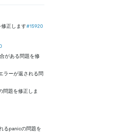
を修正します
#15920
0
合がある問題を修
エラーが返される問
cの問題を修正しま
panicの問題を