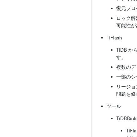
復元プロ
ロック解
可能性が
TiFlash
TiDB
す。
複数のデ
一部のシナ
リージョ
問題を修
ツール
TiDBBinl
TiF