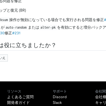
る問題を修正
プと復元 (BR)
操作が無効になっている場合でも実行される問題を修正
cksum
B が
または
を有効にすると増分バック
auto-random
alter-pk
30
修正
#231
は役に立ちましたか？
いえ
リソース
サポート
会社関
よくあるご質問
Discord
会社
開発者ガイド
Slack
キャ