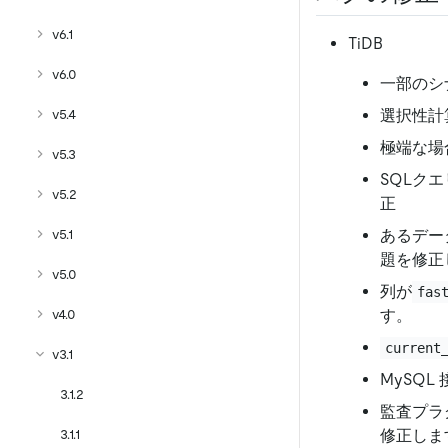
v6.1
TiDB
v6.0
一部のシ
v5.4
選択性計
極端な場
v5.3
SQLクエ
v5.2
正
v5.1
あるデー
題を修正
v5.0
列が
fas
v4.0
す。
current
v3.1
MySQL
3.1.2
監査プラ
3.1.1
修正しま