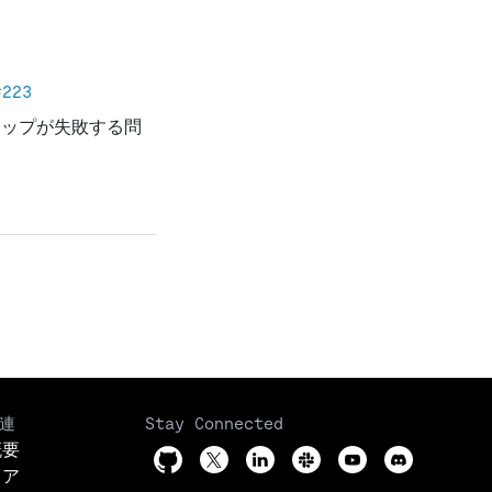
#223
アップが失敗する問
連
Stay Connected
概要
リア