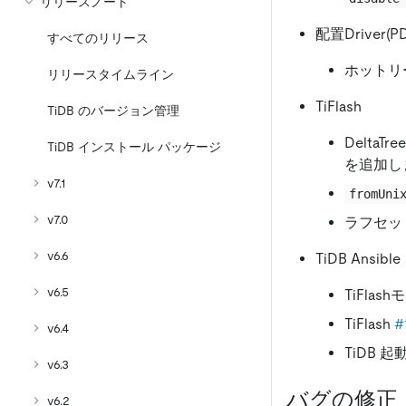
リリースノート
配置Driver(PD
すべてのリリース
ホットリ
リリースタイムライン
TiFlash
TiDB のバージョン管理
Delt
TiDB インストール パッケージ
を追加し
v7.1
fromUni
v7.0
ラフセッ
v6.6
TiDB Ansible
v6.5
TiFla
TiFlash
#
v6.4
TiDB 
v6.3
バグの修正
v6.2