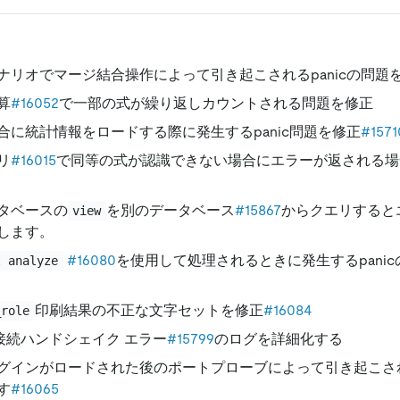
ナリオでマージ結合操作によって引き起こされるpanicの問題
算
#16052
で一部の式が繰り返しカウントされる問題を修正
合に統計情報をロードする際に発生するpanic問題を修正
#1571
リ
#16015
で同等の式が認識できない場合にエラーが返される場
タベースの
を別のデータベース
#15867
からクエリすると
view
します。
#16080
を使用して処理されるときに発生するpani
t analyze
印刷結果の不正な文字セットを修正
#16084
_role
 接続ハンドシェイク エラー
#15799
のログを詳細化する
グインがロードされた後のポートプローブによって引き起こされる
す
#16065