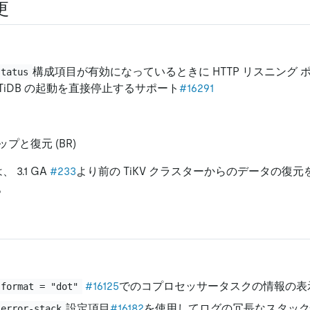
更
構成項目が有効になっているときに HTTP リスニング
status
TiDB の起動を直接停止するサポート
#16291
プと復元 (BR)
、 3.1 GA
#233
より前の TiKV クラスターからのデータの復
。
#16125
でのコプロセッサータスクの情報の表
 format = "dot"
設定項目
#16182
を使用してログの冗長なスタック
-error-stack