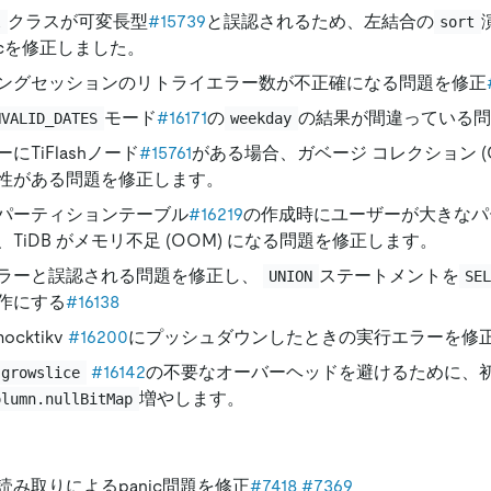
クラスが可変長型
#15739
と誤認されるため、左結合の
l
sort
icを修正しました。
ングセッションのリトライエラー数が不正確になる問題を修正
モード
#16171
の
の結果が間違っている問
NVALID_DATES
weekday
にTiFlashノード
#15761
がある場合、ガベージ コレクション (
性がある問題を修正します。
パーティションテーブル
#16219
の作成時にユーザーが大きなパ
TiDB がメモリ不足 (OOM) になる問題を修正します。
ラーと誤認される問題を修正し、
ステートメントを
UNION
SE
作にする
#16138
ocktikv
#16200
にプッシュダウンしたときの実行エラーを修
#16142
の不要なオーバーヘッドを避けるために、
.growslice
増やします。
olumn.nullBitMap
読み取りによるpanic問題を修正
#7418
#7369