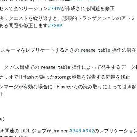
セスで空のリージョン
#7419
が作成される問題を修正
決リクエストを繰り返すと、悲観的トランザクションのアトミ
ある問題を修正します
#7389
 からスキーマをレプリケートするときの
操作の潜在
rename table
ータ パス構成での
操作によって発生するデータ
rename table
リオでTiFlash が誤ったstorage容量を報告する問題を修正
ンマージが有効な場合にTiFlashからの読み取りによって引き
正
og
lash関連の DDL ジョブがDrainer
#948
#942
のレプリケーショ