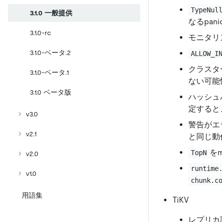
TypeNul
3.1.0 一般提供
なるpan
3.1.0-rc
モニタリ
3.1.0-ベータ.2
ALLOW_I
クラスター
3.1.0-ベータ.1
ない可能
3.1.0 ベータ版
ハッシュ
定すると、
v3.0
警告がエ
v2.1
と同じ動
をm
TopN
v2.0
runtime
v1.0
chunk.c
用語集
TiKV
レプリカ