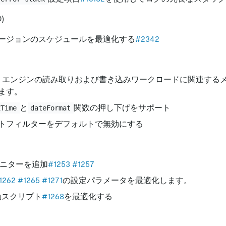
)
ージョンのスケジュールを最適化する
#2342
aTree エンジンの読み取りおよび書き込みワークロードに関連する
ます。
と
関数の押し下げをサポート
xTime
dateFormat
トフィルターをデフォルトで無効にする
shモニターを追加
#1253
#1257
1262
#1265
#1271
の設定パラメータを最適化します。
起動スクリプト
#1268
を最適化する