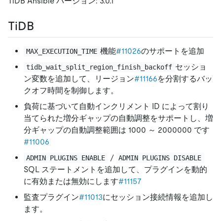
TiDB Ansible バージョン: 3.0.1
TiDB
機能
#11026
のサポートを追加
MAX_EXECUTION_TIME
セッショ
tidb_wait_split_region_finish_backoff
ン変数を追加して、リージョン
#11166
を分割するバッ
クオフ時間を制御します。
負荷に基づいて自動インクリメント ID によって割り
当てられた増分ギャップの自動調整をサポートし、増
分ギャップの自動調整範囲は 1000 ～ 2000000 です
#11006
/
ADMIN PLUGINS ENABLE
ADMIN PLUGINS DISABLE
SQL ステートメントを追加して、プラグインを動的
に有効または無効にします
#11157
監査プラグイン
#11013
にセッション接続情報を追加し
ます。