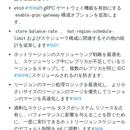
etcd
#1596
の gRPC ゲートウェイ機能を有効にする
構成オプションを追加しま
enable-grpc-gateway
す。
、
store-balance-rate
hot-region-schedule-
およびスケジューラ構成に関連するその他の統
limit
計を追加します
#1601
ホットリージョンのスケジューリング戦略を最適化
し、スケジューリング中にレプリカが不足しているリ
ージョンをスキップして、複数のレプリカが同じ IDC
#1609
にスケジュールされるのを防ぎます。
リージョンのマージ処理ロジックを最適化し、より小
さいサイズのリージョンのマージを優先してリージョ
ンのマージを高速化します
#1613
過剰なスケジュール タスクがシステム リソースを占
有し、パフォーマンスに影響を与えることを防ぐため
に、一度に実行できるホットリージョンスケジュール
のデフォルト制限を 64 に調整します
#1616