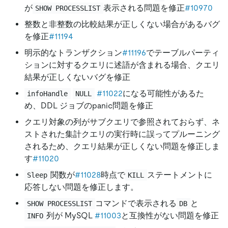
が
表示される問題を修正
#10970
SHOW PROCESSLIST
整数と非整数の比較結果が正しくない場合があるバグ
を修正
#11194
明示的なトランザクション
#11196
でテーブルパーティ
ションに対するクエリに述語が含まれる場合、クエリ
結果が正しくないバグを修正
#11022
になる可能性があるた
infoHandle
NULL
め、DDL ジョブのpanic問題を修正
クエリ対象の列がサブクエリで参照されておらず、ネ
ストされた集計クエリの実行時に誤ってプルーニング
されるため、クエリ結果が正しくない問題を修正しま
す
#11020
関数が
#11028
時点で
ステートメントに
Sleep
KILL
応答しない問題を修正します。
コマンドで表示される
と
SHOW PROCESSLIST
DB
列が MySQL
#11003
と互換性がない問題を修正
INFO