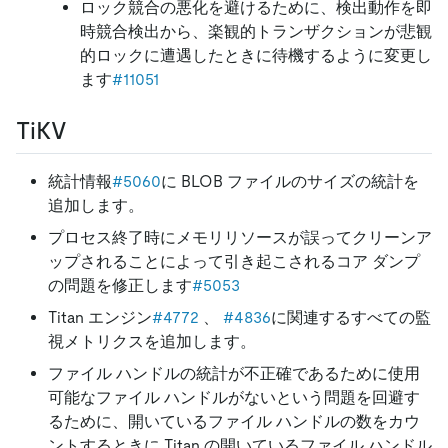
ロック競合の悪化を避けるために、検出動作を即
時競合検出から、楽観的トランザクションが悲観
的ロックに遭遇したときに待機するように変更し
ます
#11051
TiKV
統計情報
#5060
に BLOB ファイルのサイズの統計を
追加します。
プロセス終了時にメモリリソースが誤ってクリーンア
ップされることによって引き起こされるコア ダンプ
の問題を修正します
#5053
Titan エンジン
#4772
、
#4836
に関連するすべての監
視メトリクスを追加します。
ファイル ハンドルの統計が不正確であるために使用
可能なファイル ハンドルがないという問題を回避す
るために、開いているファイル ハンドルの数をカウ
ントするときに Titan の開いているファイル ハンドル