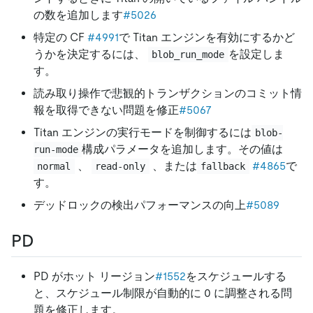
の数を追加します
#5026
特定の CF
#4991
で Titan エンジンを有効にするかど
うかを決定するには、
を設定しま
blob_run_mode
す。
読み取り操作で悲観的トランザクションのコミット情
報を取得できない問題を修正
#5067
Titan エンジンの実行モードを制御するには
blob-
構成パラメータを追加します。その値は
run-mode
、
、または
#4865
で
normal
read-only
fallback
す。
デッドロックの検出パフォーマンスの向上
#5089
PD
PD がホット リージョン
#1552
をスケジュールする
と、スケジュール制限が自動的に 0 に調整される問
題を修正します。