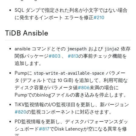
SQL ダンプで指定された列名が小文字ではない場合
に発生するインポート エラーを修正
#210
TiDB Ansible
ansible コマンドとその
および
依存
jmespath
jinja2
関係パッケージ
#803
、
#813
の事前チェック機能を
追加します。
Pumpに
パラメー
stop-write-at-available-space
タ (デフォルトでは 10 GiB) を追加して、利用可能な
ディスク容量がパラメータ値
#806
未満の場合に
Pumpでのbinlogファイルの書き込みを停止します。
TiKV監視情報のI/O監視項目を更新し、新バージョン
#820
の監視コンポーネントに対応させます。
PD監視情報を更新し、ディスクパフォ​​ーマンスダッ
シュボード
#817
でDisk Latencyが空になる異常を修