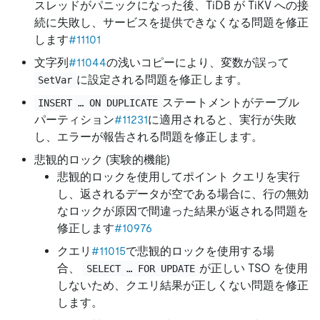
スレッドがパニックになった後、TiDB が TiKV への接
続に失敗し、サービスを提供できなくなる問題を修正
します
#11101
文字列
#11044
の浅いコピーにより、変数が誤って
に設定される問題を修正します。
SetVar
ステートメントがテーブル
INSERT … ON DUPLICATE
パーティション
#11231
に適用されると、実行が失敗
し、エラーが報告される問題を修正します。
悲観的ロック (実験的機能)
悲観的ロックを使用してポイント クエリを実行
し、返されるデータが空である場合に、行の無効
なロックが原因で間違った結果が返される問題を
修正します
#10976
クエリ
#11015
で悲観的ロックを使用する場
合、
が正しい TSO を使用
SELECT … FOR UPDATE
しないため、クエリ結果が正しくない問題を修正
します。