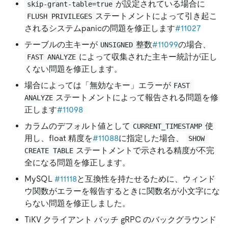
が設定されている場合に
skip-grant-table=true
ステートメントによって引き起こ
FLUSH PRIVILEGES
されるシステムpanicの問題を修正します
#11027
テーブルの主キーが
整数
#11099
の場合、
UNSIGNED
によって収集された主キー統計が正し
FAST ANALYZE
くない問題を修正します。
場合によっては「無効なキー」エラーが
FAST 
ステートメントによって報告される問題を修
ANALYZE
正します
#11098
カラムのデフォルト値として
使
CURRENT_TIMESTAMP
用し、float 精度を
#11088
に指定した場合、
SHOW 
ステートメントで示される精度が不完
CREATE TABLE
全になる問題を修正します。
MySQL
#11118
と互換性を持たせるために、ウィンド
ウ関数がエラーを報告するときに関数名が小文字にな
らない問題を修正しました。
TiKV クライアント バッチ gRPC のバックグラウンド