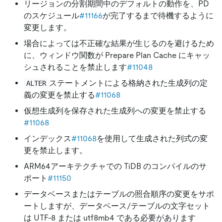
リージョンの分割期間中のデフォルトの動作を、PD
のスケジュール
#11166
が完了するまで待機するように
変更します。
場合によっては不正確な結果が生じるのを避けるため
に、ウィンドウ関数が Prepare Plan Cache にキャッ
シュされることを禁止します
#11048
ステートメントによる格納された生成列の定
ALTER
義の変更を禁止する
#11068
仮想生成列を保存された生成列への変更を禁止する
#11068
インデックス
#11068
を使用して生成された列式の変
更を禁止します。
ARM64アーキテクチャでの TiDB のコンパイルのサ
ポート
#11150
データベースまたはテーブルの照合順序の変更をサポ
ートしますが、データベース/テーブルの文字セット
は UTF-8 または utf8mb4 である必要があります