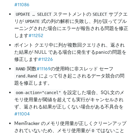
#11086
ステートメントの
サブクエ
UPDATE … SELECT
SELECT
リが
式の列の解析に失敗し、列が誤ってプル
UPDATE
ーニングされた場合にエラーが報告される問題を修正
します
#11252
ポイント クエリ中に列が複数回クエリされ、返され
た結果が NULL である場合に発生するpanicの問題を
修正します
#11226
関数
#11169
の使用時に非スレッド セーフ
RAND
によって引き起こされるデータ競合の問
rand.Rand
題を修正します。
を設定した場合、SQL文のメ
oom-action="cancel"
モリ使用量が閾値を超えても実行がキャンセルされ
ず、返される結果が正しくない場合がある不具合を
#11004
MemTracker のメモリ使用量が正しくクリーンアップ
されていないため、メモリ使用量が
ではないこと
0