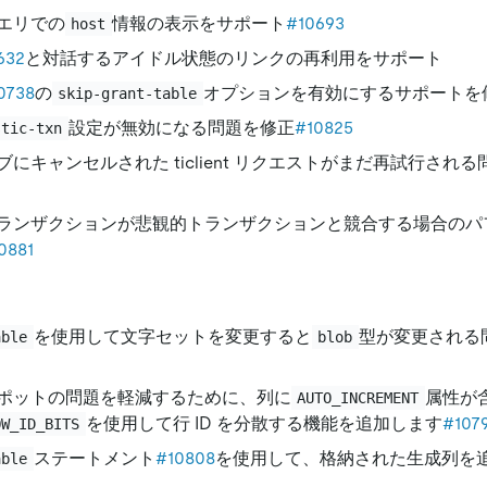
エリでの
情報の表示をサポート
#10693
host
632
と対話するアイドル状態のリンクの再利用をサポート
0738
の
オプションを有効にするサポートを
skip-grant-table
設定が無効になる問題を修正
#10825
stic-txn
ブにキャンセルされた ticlient リクエストがまだ再試行され
ランザクションが悲観的トランザクションと競合する場合のパ
0881
を使用して文字セットを変更すると
型が変更される
able
blob
ポットの問題を軽減するために、列に
属性が
AUTO_INCREMENT
を使用して行 ID を分散する機能を追加します
#107
OW_ID_BITS
ステートメント
#10808
を使用して、格納された生成列を
able