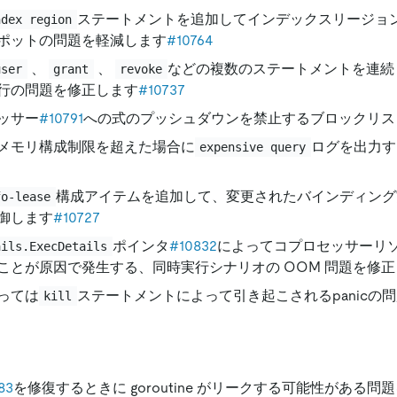
ステートメントを追加してインデックスリージョ
ndex region
ポットの問題を軽減します
#10764
、
、
などの複数のステートメントを連続
user
grant
revoke
行の問題を修正します
#10737
ッサー
#10791
への式のプッシュダウンを禁止するブロックリス
メモリ構成制限を超えた場合に
ログを出力す
expensive query
構成アイテムを追加して、変更されたバインディング
fo-lease
御します
#10727
ポインタ
#10832
によってコプロセッサーリ
ails.ExecDetails
ことが原因で発生する、同時実行シナリオの OOM 問題を修
っては
ステートメントによって引き起こされるpanicの
kill
83
を修復するときに goroutine がリークする可能性がある問