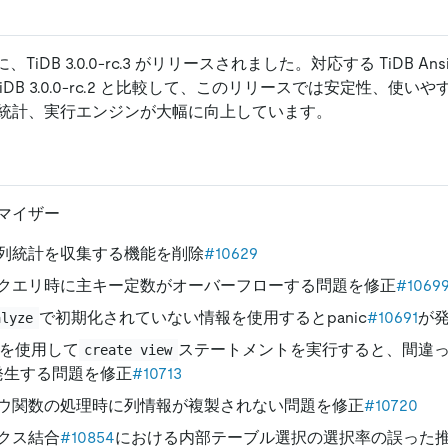
1 日に、TiDB 3.0.0-rc.3 がリリースされました。対応する TiDB A
です。 TiDB 3.0.0-rc.2 と比較して、このリリースでは安定性、使い
統計、実行エンジンが大幅に向上しています。
ィマイザー
列統計を収集する機能を削除
#10629
クエリ時に主キー定数がオーバーフローする問題を修正
#1069
で初期化されていない情報を使用するとpanic
#10691
が
alyze
を使用して
ステートメントを実行すると、間違
create view
が発生する問題を修正
#10713
ウ関数の処理時に列情報が複製されない問題を修正
#10720
クス結合
#10854
における内部テーブル選択の選択率の誤った