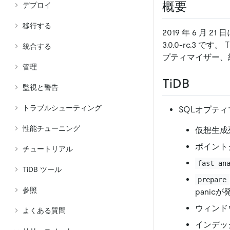
概要
デプロイ
移行する
2019 年 6 月 2
3.0.0-rc.3 
統合する
プティマイザー、
管理
TiDB
監視と警告
トラブルシューティング
SQLオプテ
性能チューニング
仮想生成
ポイント
チュートリアル
fast an
TiDB ツール
prepare
参照
panic
ウィンド
よくある質問
インデッ