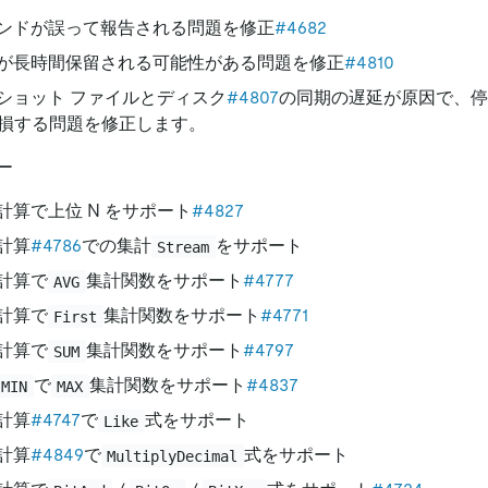
ンドが誤って報告される問題を修正
#4682
が長時間保留される可能性がある問題を修正
#4810
ショット ファイルとディスク
#4807
の同期の遅延が原因で、停
損する問題を修正します。
ー
計算で上位 N をサポート
#4827
計算
#4786
での集計
をサポート
Stream
計算で
集計関数をサポート
#4777
AVG
計算で
集計関数をサポート
#4771
First
計算で
集計関数をサポート
#4797
SUM
で
集計関数をサポート
#4837
MIN
MAX
計算
#4747
で
式をサポート
Like
計算
#4849
で
式をサポート
MultiplyDecimal