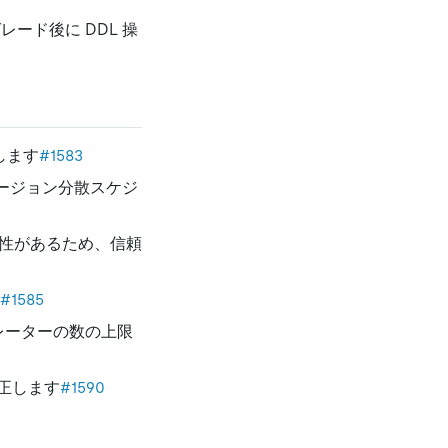
ード後に DDL 操
します
#1583
ージョン分散スケジ
能性があるため、信頼
#1585
レーターの数の上限
正します
#1590