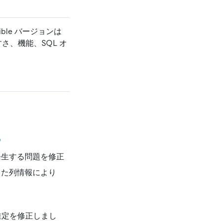
nsible バージョンは
やすさ、機能、SQL オ
9
発生する問題を修正
った列情報により
推定を修正しまし