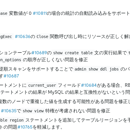
変数値が 0
#10811
の場合の統計の自動読み込みをサポー
ease
#10636
の
関数呼び出し時にリソースが正しく解
ggExec
Close
ションテーブル
#10689
の
文の実行結果で
show create table
の順序が正しくない問題を修正
on_options
逆順スキャンをサポートすることで
のパ
admin show ddl jobs
す
#10687
ートメントに
フィールド
#10684
がある場合、RB
current_user
ステートメントの結果が MySQL の結果と互換性がないという
 が複数のノードで重複した値を生成する可能性がある問題を修正
#10635
で
特権が考慮されない問題を修正
show view
ステートメントを追加してテーブルリージョンを
able region
トの問題
#10765
を軽減します。