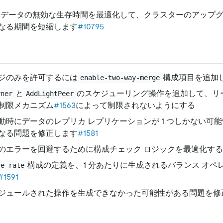
メタデータの無効な生存時間を最適化して、クラスターのアップグレ
なる期間を短縮します
#10795
ジのみを許可するには
構成項目を追加
enable-two-way-merge
と
のスケジューリング操作を追加して、リ
rner
AddLightPeer
制限メカニズム
#1563
によって制限されないようにする
動時にデータのレプリカ レプリケーションが 1 つしかない可
なる問題を修正します
#1581
のエラーを回避するために構成チェック ロジックを最適化する
構成の定義を、1 分あたりに生成されるバランス オペ
ce-rate
#1591
ジュールされた操作を生成できなかった可能性がある問題を修