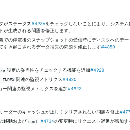
タがステータス
#4936
をチェックしないことにより、システム
トが生成される問題を修正します。
態での停電後のスナップショットの受信時にディスクへのデー
て引き起こされるデータ損失の問題を修正します
#4850
設定の妥当性をチェックする機能を追加
#4928
ize
関連の監視メトリクス
#4830
D_INDEX
ーカー関連の監視メトリクスを追加
#4922
リーダーのキャッシュが正しくクリアされない問題を修正
#47
の移動および
#4734
の変更時にリクエスト遅延が増加す
conf