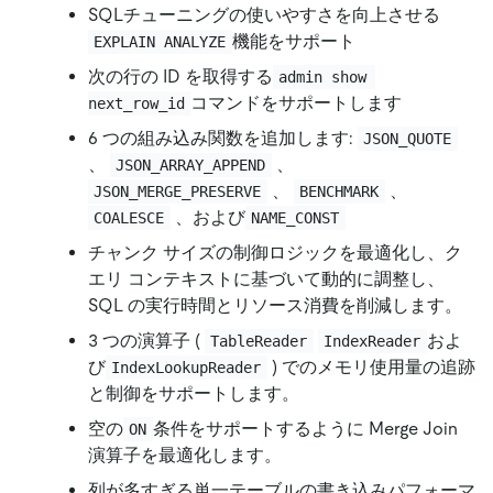
SQLチューニングの使いやすさを向上させる
機能をサポート
EXPLAIN ANALYZE
次の行の ID を取得する
admin show 
コマンドをサポートします
next_row_id
6 つの組み込み関数を追加します:
JSON_QUOTE
、
、
JSON_ARRAY_APPEND
、
、
JSON_MERGE_PRESERVE
BENCHMARK
、および
COALESCE
NAME_CONST
チャンク サイズの制御ロジックを最適化し、ク
エリ コンテキストに基づいて動的に調整し、
SQL の実行時間とリソース消費を削減します。
3 つの演算子 (
およ
TableReader
IndexReader
び
) でのメモリ使用量の追跡
IndexLookupReader
と制御をサポートします。
空の
条件をサポートするように Merge Join
ON
演算子を最適化します。
列が多すぎる単一テーブルの書き込みパフォーマ