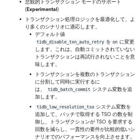
悲観的トランザクション モードのサポート
(
Experimental
)
トランザクション処理ロジックを最適化して、よ
り多くのシナリオに適応します。
デフォルト値
を
に変更
tidb_disable_txn_auto_retry
on
します。これは、自動コミットされていない
トランザクションは再試行されないことを意
味します。
トランザクションを複数のトランザクション
に分割して同時に実行するに
は、
システム変数を追
tidb_batch_commit
加します。
システム変数を
tidb_low_resolution_tso
追加して、バッチで取得する TSO の数を制
御し、トランザクションが TSO を要求する
回数を減らし、一貫性の要件が比較的低いシ
ナリオでのパフォーマンスを向上させます。