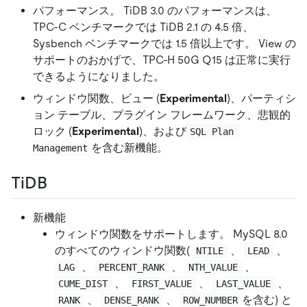
パフォーマンス。 TiDB 3.0 のパフォーマンスは、
TPC-C ベンチマークでは TiDB 2.1 の 4.5 倍、
Sysbench ベンチマークでは 1.5 倍以上です。 View の
サポートのおかげで、TPC-H 50G Q15 は正常に実行
できるようになりました。
ウィンドウ関数、ビュー (
Experimental
)、パーティシ
ョン テーブル、プラグイン フレームワーク、悲観的
ロック (
Experimental
)、および
SQL Plan 
を含む新機能。
Management
TiDB
新機能
ウィンドウ関数をサポートします。 MySQL 8.0
のすべてのウィンドウ関数(
、
、
NTILE
LEAD
、
、
、
LAG
PERCENT_RANK
NTH_VALUE
、
、
、
CUME_DIST
FIRST_VALUE
LAST_VALUE
、
、
を含む) と
RANK
DENSE_RANK
ROW_NUMBER