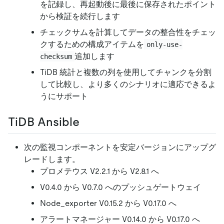
を記録し、再起動後に最後に保存されたポイント
から検証を続行します
チェックサムを計算してデータの整合性をチェッ
クするための構成アイテムを
only-use-
追加します
checksum
TiDB 統計と複数の列を使用してチャンクを分割
して比較し、より多くのシナリオに適応できるよ
うにサポート
TiDB Ansible
次の監視コンポーネントを安定バージョンにアップグ
レードします。
プロメテウス V2.2.1 から V2.8.1 へ
V0.4.0 から V0.7.0 へのプッシュゲートウェイ
Node_exporter V0.15.2 から V0.17.0 へ
アラートマネージャー V0.14.0 から V0.17.0 へ