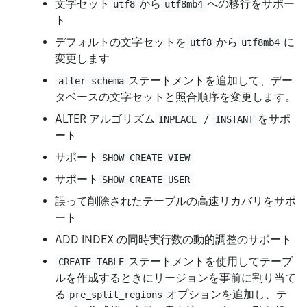
文字セット
から
への移行をサポー
utf8
utf8mb4
ト
デフォルトの文字セットを
から
に
utf8
utf8mb4
変更します
ステートメントを追加して、デー
alter schema
タベースの文字セットと照合順序を変更します。
ALTER アルゴリズム
/
をサポ
INPLACE
INSTANT
ート
サポート
SHOW CREATE VIEW
サポート
SHOW CREATE USER
誤って削除されたテーブルの高速リカバリをサポ
ート
ADD INDEX の同時実行数の動的調整のサポート
ステートメントを使用してテーブ
CREATE TABLE
ルを作成するときにリージョンを事前に割り当て
る
オプションを追加し、テ
pre_split_regions