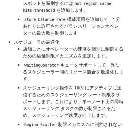
スポットを識別するには
hot-region-cache-
を追加します。
hits-threshold
構成項目を追加して、1 分
store-balance-rate
あたりに許可されるバランスリージョンオペレー
ターの最大数を制御します
スケジューラの最適化
店舗ごとにオペレーターの速度を個別に制御する
ための店舗制限メカニズムを追加します。
キューをサポートして、異な
waitingOperator
るスケジューラー間のリソース競合を最適化しま
す。
スケジューリング操作を TiKV にアクティブに送
信するためのスケジューリング レート制限をサ
ポートします。これにより、単一ノード上の同時
スケジューリング タスクの数が制限されるた
め、スケジューリング速度が向上します。
制限メカニズムに制約されない
Region Scatter