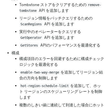
Tombstone ストアをクリアするための
remove-
API を追加します
tombstone
リージョン情報をバッチクエリするための
API を追加します
ScanRegions
実行中のオペレーターをクエリする
API を追加します
GetOperator
APIのパフォーマンスを最適化する
GetStores
構成
構成項目のエラーを回避するために構成チェック
ロジックを最適化する
を追加してリージョン結
enable-two-way-merge
合の方向を制御します
を追加して、ホッ
hot-region-schedule-limit
ト リージョンのスケジューリング レートを制御
します
複数のしきい値に連続して到達した場合にホット