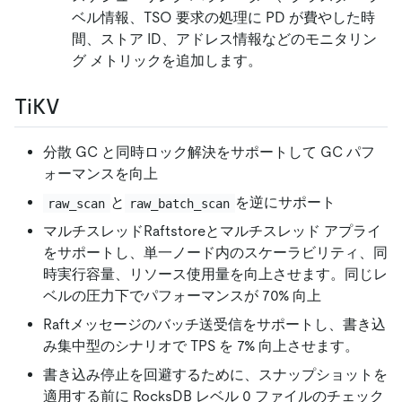
ベル情報、TSO 要求の処理に PD が費やした時
間、ストア ID、アドレス情報などのモニタリン
グ メトリックを追加します。
TiKV
分散 GC と同時ロック解決をサポートして GC パフ
ォーマンスを向上
と
を逆にサポート
raw_scan
raw_batch_scan
マルチスレッドRaftstoreとマルチスレッド アプライ
をサポートし、単一ノード内のスケーラビリティ、同
時実行容量、リソース使用量を向上させます。同じレ
ベルの圧力下でパフォーマンスが 70% 向上
Raftメッセージのバッチ送受信をサポートし、書き込
み集中型のシナリオで TPS を 7% 向上させます。
書き込み停止を回避するために、スナップショットを
適用する前に RocksDB レベル 0 ファイルのチェック